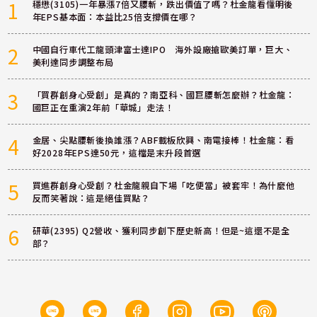
1
穩懋(3105)一年暴漲7倍又腰斬，跌出價值了嗎？杜金龍看懂明後
年EPS基本面：本益比25倍支撐價在哪？
2
中國自行車代工龍頭津富士達IPO 海外設廠搶歐美訂單，巨大、
美利達同步調整布局
3
「買群創身心受創」是真的？南亞科、國巨腰斬怎麼辦？杜金龍：
國巨正在重演2年前「華城」走法！
4
金居、尖點腰斬後換誰漲？ABF載板欣興、南電接棒！杜金龍：看
好2028年EPS達50元，這檔是末升段首選
5
買進群創身心受創？杜金龍親自下場「吃便當」被套牢！為什麼他
反而笑著說：這是絕佳買點？
6
研華(2395) Q2營收、獲利同步創下歷史新高！但是~這還不是全
部？