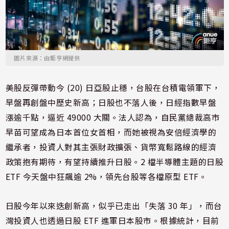
圖片來源：由鉅亨網提供
美股反彈帶動今 (20) 日亞股止穩，台股在台積電領軍下，
早盤再創盤中歷史新高；日股也不落人後，日經指數早盤
漲逾千點，逼近 49000 大關。法人認為，自民黨總裁高市
早苗可望成為日本首位女首相，而她被視為安倍經濟學的
繼承者，投資人對其主張財政擴張、貨幣寬鬆路線的經濟
政策抱有期待，有望持續推升日股。2 檔半導體主題的日股
ETF 今天盤中狂飆逾 2%，領先台股等各檔原型 ETF。
日股今年以來迭創新高，似乎已走出「失落 30 年」，而台
灣投資人也透過日股 ETF 進軍日本股市。根據統計，目前