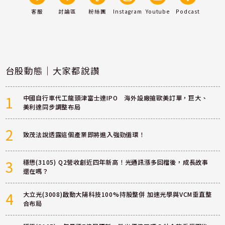
客服
討論區
粉絲團
Instagram
Youtube
Podcast
台股動態｜大家都說讚
1
中國自行車代工龍頭津富士達IPO 海外設廠搶歐美訂單，巨大、
美利達同步調整布局
2
致茂法說透露這個產業即將進入強勁循環！
3
穩懋(3105) Q2營收創近四年新高！光通訊漲多回檔後，成長故事
還在嗎？
4
大立光(3008)啟動大陽科技100%持股整併 加速光學與VCM垂直整
合布局