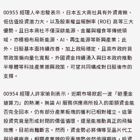
00955 經理人辛忠駿表示，日本五大商社具有外資青睞、
低估值投資潛力大，以及股東權益報酬率 (ROE) 高等三大
優勢。且日本商社不僅深耕能源、金屬與糧食等傳統領
域，亦積極布局新能源、AI、再生能源等新興產業；此
外，日股基本面持續改善，加上政局穩定，且高市政府貨
幣政策偏向量化寬鬆，外國資金持續湧入與日本政府推動
半導體等科技產業振興政策，可望共同構成對日股後市的
支撐。
00954 經理人許家瑜則表示，近期市場掀起一波「砸重金
搶算力」的熱潮。無論 AI 服務供應商所投入的鉅額資金能
否完全回本，仍有部分產業板塊的獲利已相對確立。這筆
投資究竟是形成封閉的價值循環，還是能推動真正的飛輪
效應，目前尚難斷言。然而，資金勢必將傳導至晶片代工
與設備廠商，相關產業鏈的受惠趨勢依然值得期待，投資