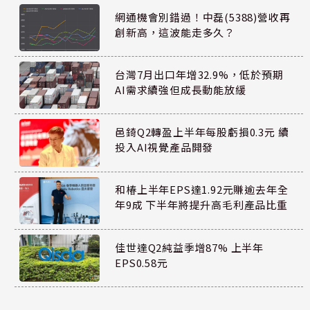
網通機會別錯過！中磊(5388)營收再
創新高，這波能走多久？
台灣7月出口年增32.9%，低於預期
AI需求續強但成長動能放緩
邑錡Q2轉盈上半年每股虧損0.3元 續
投入AI視覺產品開發
和椿上半年EPS達1.92元賺逾去年全
年9成 下半年將提升高毛利產品比重
佳世達Q2純益季增87% 上半年
EPS0.58元