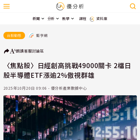
新聞
分析
教學
課程
資料庫
鉅亨網
台股動態
朗讀
客服
討論區
〈焦點股〉日經創高挑戰49000關卡 2檔日
股半導體ETF漲逾2%傲視群雄
2025年10月20日 09:06 - 優分析產業數據中心