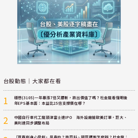
台股動態｜大家都在看
1
穩懋(3105)一年暴漲7倍又腰斬，跌出價值了嗎？杜金龍看懂明後
年EPS基本面：本益比25倍支撐價在哪？
2
中國自行車代工龍頭津富士達IPO 海外設廠搶歐美訂單，巨大、
美利達同步調整布局
「買群創身心受創」是真的？南亞科、國巨腰斬怎麼辦？杜金龍：