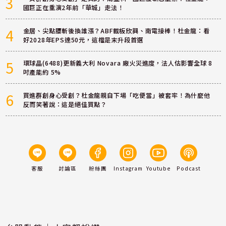
3
國巨正在重演2年前「華城」走法！
4
金居、尖點腰斬後換誰漲？ABF載板欣興、南電接棒！杜金龍：看
好2028年EPS達50元，這檔是末升段首選
5
環球晶(6488)更新義大利 Novara 廠火災進度，法人估影響全球 8
吋產能約 5%
6
買進群創身心受創？杜金龍親自下場「吃便當」被套牢！為什麼他
反而笑著說：這是絕佳買點？
客服
討論區
粉絲團
Instagram
Youtube
Podcast