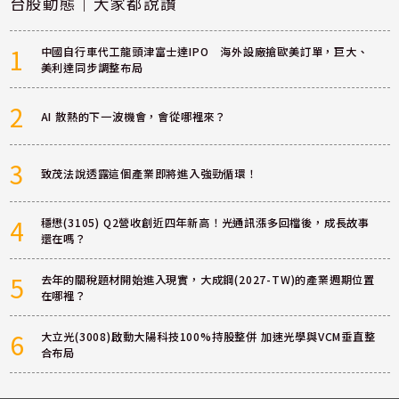
台股動態｜大家都說讚
1
中國自行車代工龍頭津富士達IPO 海外設廠搶歐美訂單，巨大、
美利達同步調整布局
2
AI 散熱的下一波機會，會從哪裡來？
3
致茂法說透露這個產業即將進入強勁循環！
4
穩懋(3105) Q2營收創近四年新高！光通訊漲多回檔後，成長故事
還在嗎？
5
去年的關稅題材開始進入現實，大成鋼(2027-TW)的產業週期位置
在哪裡？
6
大立光(3008)啟動大陽科技100%持股整併 加速光學與VCM垂直整
合布局