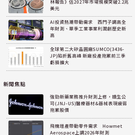
林報告》估2027年市場規模突破2.2兆
美元
AI投資熱潮帶動需求 西門子調高全
年財測、單季工業事業利潤創歷史新
高
全球第二大矽晶圓廠SUMCO(3436-
JP)陷折舊高峰 新廠投產拖累前三季
虧損擴大
新聞焦點
強勁新藥業務推升財測上修，嬌生公
司(JNJ-US)醫療器材&器械表現疲弱
拖累股價
飛機增產帶動零件需求 Howmet
Aerospace上調2026年財測