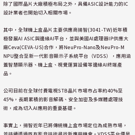
除了國際晶片大廠積極布局之外，具備ASIC設計能力的IC
設計業者也開始切入相關市場。
其中，全球機上盒晶片主要供應商揚智(3041-TW)近年積
極發展AI ASIC與邊緣AI平台，並與美國AI處理器IP供應大
廠Ceva(CEVA-US)合作，將NeuPro-Nano及NeuPro-M
NPU整合至新一代影音顯示子系統平台（VDSS），應用涵
蓋智慧顯示器、機上盒、視覺運算設備等邊緣AI終端產
品。
公司目前在全球付費電視STB晶片市場市占率約40%至
45%，長期累積的影音解碼、安全加密及多媒體處理技
術，成為切入AI應用的重要基礎。
事實上，揚智近年已將傳統機上盒市場定位為成熟市場，
並持續透過既有影音技術尋找新應用機會。VDSS平台便是