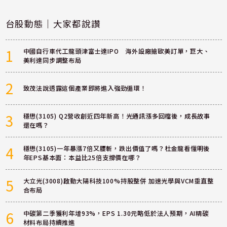
台股動態｜大家都說讚
1
中國自行車代工龍頭津富士達IPO 海外設廠搶歐美訂單，巨大、
美利達同步調整布局
2
致茂法說透露這個產業即將進入強勁循環！
3
穩懋(3105) Q2營收創近四年新高！光通訊漲多回檔後，成長故事
還在嗎？
4
穩懋(3105)一年暴漲7倍又腰斬，跌出價值了嗎？杜金龍看懂明後
年EPS基本面：本益比25倍支撐價在哪？
5
大立光(3008)啟動大陽科技100%持股整併 加速光學與VCM垂直整
合布局
6
中碳第二季獲利年增93%，EPS 1.30元略低於法人預期，AI精碳
材料布局持續推進