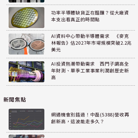
功率半導體缺貨正在醞釀？從大廠資
本支出看真正的時間點
AI資料中心帶動半導體需求 《麥克
林報告》估2027年市場規模突破2.2兆
美元
AI投資熱潮帶動需求 西門子調高全
年財測、單季工業事業利潤創歷史新
高
新聞焦點
網通機會別錯過！中磊(5388)營收再
創新高，這波能走多久？