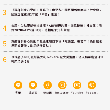
3
「買群創身心受創」是真的？南亞科、國巨腰斬怎麼辦？杜金龍：
國巨正在重演2年前「華城」走法！
4
金居、尖點腰斬後換誰漲？ABF載板欣興、南電接棒！杜金龍：看
好2028年EPS達50元，這檔是末升段首選
5
買進群創身心受創？杜金龍親自下場「吃便當」被套牢！為什麼他
反而笑著說：這是絕佳買點？
6
環球晶(6488)更新義大利 Novara 廠火災進度，法人估影響全球 8
吋產能約 5%
客服
討論區
粉絲團
Instagram
Youtube
Podcast