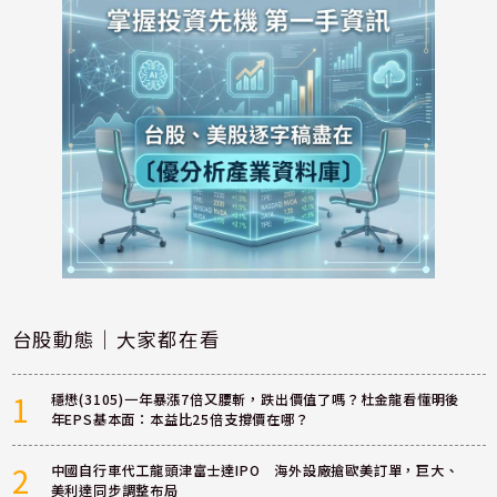
台股動態｜大家都在看
1
穩懋(3105)一年暴漲7倍又腰斬，跌出價值了嗎？杜金龍看懂明後
年EPS基本面：本益比25倍支撐價在哪？
2
中國自行車代工龍頭津富士達IPO 海外設廠搶歐美訂單，巨大、
美利達同步調整布局