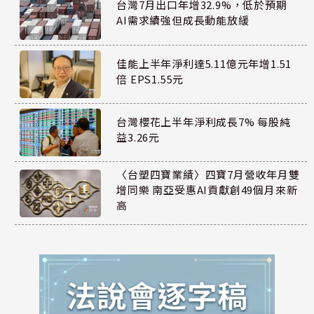
台灣7月出口年增32.9%，低於預期
AI需求續強但成長動能放緩
佳能上半年淨利達5.11億元年增1.51
倍 EPS1.55元
台灣櫻花上半年淨利成長7% 每股純
益3.26元
〈台塑四寶業績〉四寶7月營收年月雙
增同樂 南亞受惠AI貢獻創49個月來新
高