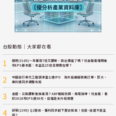
台股動態｜大家都在看
1
穩懋(3105)一年暴漲7倍又腰斬，跌出價值了嗎？杜金龍看懂明後
年EPS基本面：本益比25倍支撐價在哪？
2
中國自行車代工龍頭津富士達IPO 海外設廠搶歐美訂單，巨大、
美利達同步調整布局
3
金居、尖點腰斬後換誰漲？ABF載板欣興、南電接棒！杜金龍：看
好2028年EPS達50元，這檔是末升段首選
4
研華(2395) Q2營收、獲利同步創下歷史新高！但是~這還不是全
部？