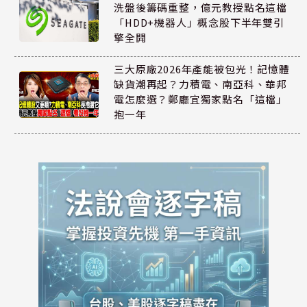
洗盤後籌碼重整，億元教授點名這檔
「HDD+機器人」概念股下半年雙引
擎全開
三大原廠2026年產能被包光！記憶體
缺貨潮再起？力積電、南亞科、華邦
電怎麼選？鄭廳宜獨家點名「這檔」
抱一年