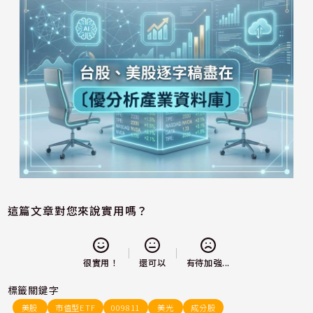
這篇文章對您來說實用嗎？
還可以
很實用！
有待加強...
標籤關鍵字
美股
市值型ETF
009811
美光
成分股