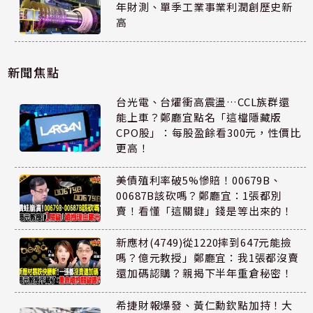
年財測、單季工業事業利潤創歷史新
高
新聞焦點
台光電、台燿衝高震盪…CCL族群還
能上車？鄭廳宜點名「這檔隱藏版
CPO股」：每股盈餘看300元，性價比
更高！
美債殖利率破5%慘賠！00679B、
00687B該砍嗎？鄭廳宜：1張都別
賣！看懂「這關鍵」錢是等出來的！
新應材(4749)從1220摔到647元能撿
嗎？億元教授」鄭廳宜：我1張都沒賣
還加碼認購？親揭下半年重倉秘密！
希捷財報爆發、黃仁勳欽點加持！大