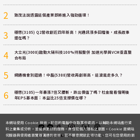
2
致茂法說透露這個產業即將進入強勁循環！
3
穩懋(3105) Q2營收創近四年新高！光通訊漲多回檔後，成長故事
還在嗎？
4
大立光(3008)啟動大陽科技100%持股整併 加速光學與VCM垂直整
合布局
5
網通機會別錯過！中磊(5388)營收再創新高，這波能走多久？
6
穩懋(3105)一年暴漲7倍又腰斬，跌出價值了嗎？杜金龍看懂明後
年EPS基本面：本益比25倍支撐價在哪？
本網站使用 Cookie 技術，於您的電腦中存取某些資訊，以輔助本網站進行資
料之彙集或分析，並提供更好的服務，無侵犯個人隱私之意圖。Cookie 是網站
伺服器與使用者瀏覽器溝通的技術，若不願意開放此項功能，您可在您使用的瀏
客服
討論區
粉絲團
Instagram
Youtube
Podcast