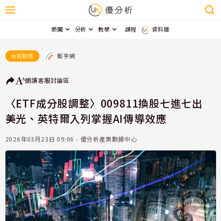
新聞
分析
教學
課程
資料庫
鉅亨網
台股動態
朗讀
客服
討論區
〈ETF成分股調整〉009811換股七進七出
美光、英特爾入列掌握AI傳導效應
2026年03月23日 09:06 - 優分析產業數據中心