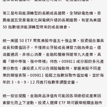
第三是布局能源轉型的長期成長趨勢，全球缺電危機，奇
異維諾瓦受惠電氣化與電網升級的長期趨勢，有望為美國
50 指數增添能源轉型帶來的成長機會。
統一美國 50 ETF 聚焦美股市值五十強企業，投資組合兼具
成長和價值因子，不僅將尖牙股成長爆發力融為骨血，還
涵蓋通訊、非核心消費、金融和醫療保健等九大產業，具
備「穩中帶強、強中帶穩」特色。009811 成分股的多元產
業分散性，讓投資人可以在類股輪動時，掌握美股不同產
業的輝煌表現。009811 追蹤之指數採取市值加權，並於每
年的 3、6、9、12 月進行指數季調整定審。
統一投信提醒，金融商品淨值有可能因各項總經或產業因
素變化而上下波動，投資人選擇 ETF 時可觀察相關金融市