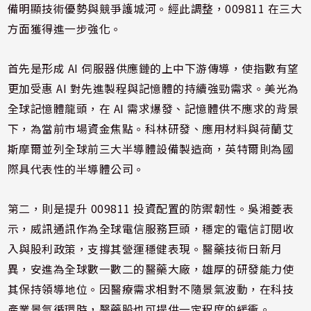
備明顯技術優勢與競爭護城河。經此調整，009811 在三大
方面獲得進一步強化。
首先是形成 AI 伺服器供應鏈的上中下游傳導，使指數有望
更加受惠 AI 對先進製程與記憶體的持續強勁需求。美光為
全球記憶體龍頭，在 AI 需求爆發、記憶體供不應求的背景
下，為當前市場資金焦點。科林研發、應用材料與荷蘭艾
斯摩爾並列全球前三大半導體設備製造商，英特爾則為國
際具代表性的半導體公司。
第二，則是提升 009811 投資配置的防禦韌性。吳湘菱表
示，威訊通訊作為全球電信服務巨頭，穩定的電信訂閱收
入與股利政策，支撐其營運穩健表現。醫藥技術日新月
異，安進為全球數一數二的醫藥大廠，雄厚的研發能力使
其保持領導地位。因醫療需求相對不隨景氣波動，在科技
產業景氣循環時，醫藥股也可提供一定程度的緩衝。