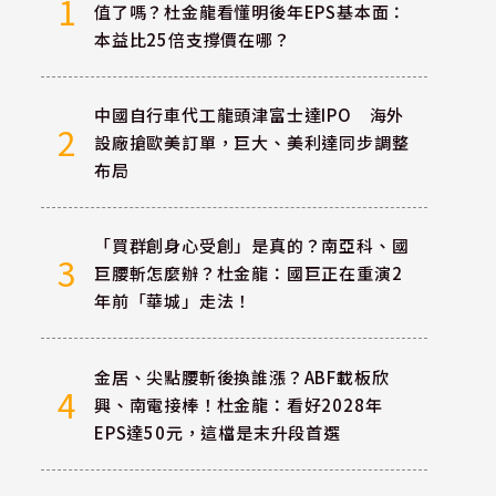
1
值了嗎？杜金龍看懂明後年EPS基本面：
本益比25倍支撐價在哪？
中國自行車代工龍頭津富士達IPO 海外
2
設廠搶歐美訂單，巨大、美利達同步調整
布局
「買群創身心受創」是真的？南亞科、國
3
巨腰斬怎麼辦？杜金龍：國巨正在重演2
年前「華城」走法！
金居、尖點腰斬後換誰漲？ABF載板欣
4
興、南電接棒！杜金龍：看好2028年
EPS達50元，這檔是末升段首選