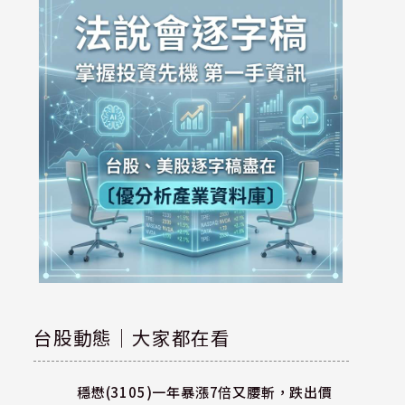
台股動態｜大家都在看
穩懋(3105)一年暴漲7倍又腰斬，跌出價