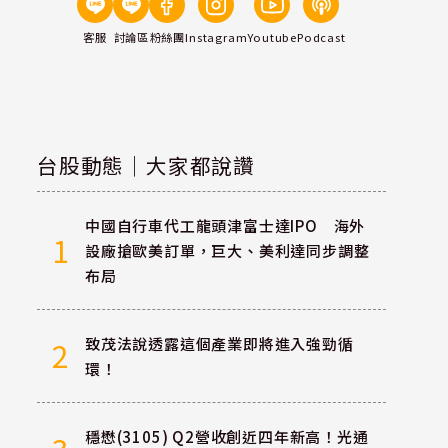
客服
討論區
粉絲團
Instagram
Youtube
Podcast
台股動態｜大家都說讚
中國自行車代工龍頭津富士達IPO 海外
1
設廠搶歐美訂單，巨大、美利達同步調整
布局
致茂法說透露這個產業即將進入強勁循
2
環！
穩懋(3105) Q2營收創近四年新高！光通