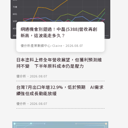
網通機會別錯過！中磊(5388)營收再創
新高，這波能走多久？
優分析產業數據中心-Claire
．
2026.08.07
日本塗料上修全年營收展望，但獲利預測維
持不變 下半年原料成本仍是壓力
優分析
．
2026.08.07
台灣7月出口年增32.9%，低於預期 AI需求
續強但成長動能放緩
優分析
．
2026.08.07