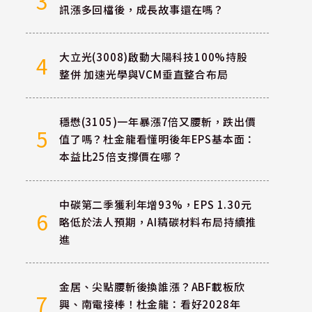
3
訊漲多回檔後，成長故事還在嗎？
大立光(3008)啟動大陽科技100%持股
4
整併 加速光學與VCM垂直整合布局
穩懋(3105)一年暴漲7倍又腰斬，跌出價
5
值了嗎？杜金龍看懂明後年EPS基本面：
本益比25倍支撐價在哪？
中碳第二季獲利年增93%，EPS 1.30元
6
略低於法人預期，AI精碳材料布局持續推
進
金居、尖點腰斬後換誰漲？ABF載板欣
7
興、南電接棒！杜金龍：看好2028年