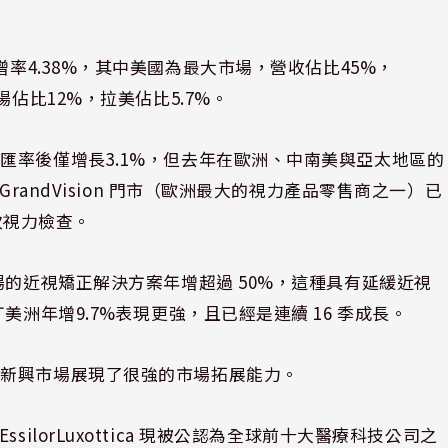
歐元，年增率4.38%，其中美國為最大市場，營收佔比45%，
佔比12%，拉美佔比5.7%。
匯率後僅增長3.1%，但去年在歐洲、中南美與亞太地區的
randVision 門市（歐洲最大的視力產品零售商之一）已
萬次視力檢查。
場的近視矯正解決方案年增超過 50%，這種具有延緩近視
美洲年增9.7%表現更強，且已經是連續 16 季成長。
在新興市場展現了很強的市場拓展能力。
調，EssilorLuxottica 現被公認為全球前十大醫療科技公司之