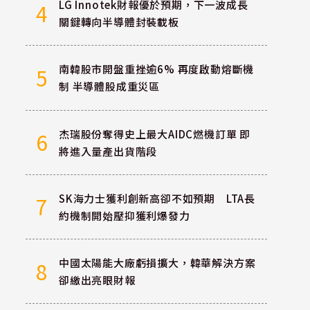
LG Innotek財報優於預期，下一波成長
4
關鍵轉向半導體封裝載板
南韓股市開盤重挫逾6% 再度啟動熔斷機
5
制 半導體股成重災區
杰瑞股份奪得史上最大AIDC燃機訂單 即
6
將進入量產出貨階段
SK海力士獲利創新高卻不如預期 LTA長
7
約機制開始壓抑獲利爆發力
中國太陽能大廠虧損擴大，韓華解決方案
8
卻繳出亮眼財報