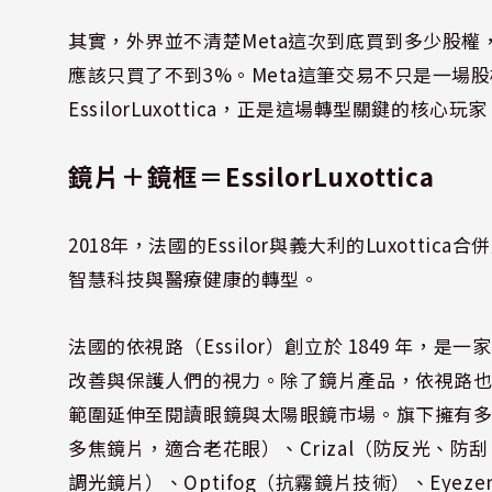
其實，外界並不清楚Meta這次到底買到多少股權，只是
應該只買了不到3%。Meta這筆交易不只是一場
EssilorLuxottica，正是這場轉型關鍵的核心玩
鏡片＋鏡框＝
EssilorLuxottica
2018年，法國的Essilor與義大利的Luxottica
智慧科技與醫療健康的轉型。
法國的依視路（Essilor）創立於 1849 年
改善與保護人們的視力。除了鏡片產品，依視路
範圍延伸至閱讀眼鏡與太陽眼鏡市場。旗下擁有多個廣
多焦鏡片，適合老花眼）、Crizal（防反光、防刮、
調光鏡片）、Optifog（抗霧鏡片技術）、Eye