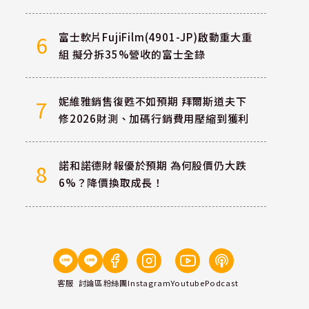
富士軟片FujiFilm(4901-JP)啟動重大重
6
組 擬分拆35%營收的富士全錄
妮維雅銷售復甦不如預期 拜爾斯道夫下
7
修2026財測、加碼行銷費用壓縮到獲利
諾和諾德財報優於預期 為何股價仍大跌
8
6%？降價換取成長！
客服
討論區
粉絲團
Instagram
Youtube
Podcast