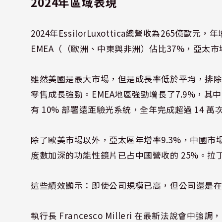
2024年區域表現
2024年EssilorLuxottica總營收為265億
EMEA（（歐洲、中東與非洲）佔比37%，亞太市場
雖然美國是最大市場，但是成長率低於平均，排除
零售成長強勁。EMEA地區強勁增長了7.9%，其中G
有 10% 部署遠距驗光系統，全年完成超過 14 
除了歐美市場以外，亞太區年增率9.3%，中國市
度數加深的功能性鏡片已占中國營收的 25%。拉丁
這些績效顯示：即使公司規模已高，但公司還是
執行長 Francesco Milleri 在最新法說會中強