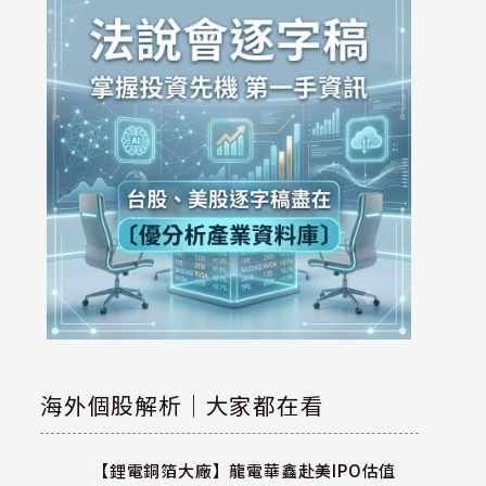
海外個股解析｜大家都在看
【鋰電銅箔大廠】龍電華鑫赴美IPO估值