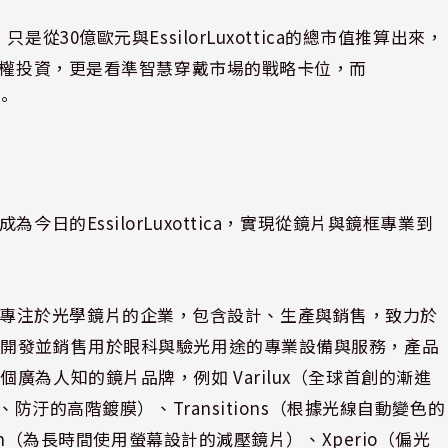
從30億歐元與EssilorLuxottica的總市值推算出來，
股權投資，更是看準智慧穿戴市場的戰略卡位，而
家。
合併成為今日的EssilorLuxottica，實現從鏡片與鏡框專業到
，是一家專注於光學鏡片的企業，包含設計、生產與銷售，致力於
也開發並銷售用於眼科與驗光用途的專業設備與服務，產品
為人知的鏡片品牌，例如 Varilux（全球首創的漸進
防汙的高階鍍膜）、Transitions（根據光線自動變色的
zen（為長時間使用螢幕設計的減壓鏡片）、Xperio（偏光