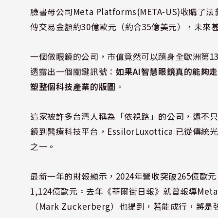
臉書母公司Meta Platforms(META-US)收購了法義
傳交易金額約30億歐元（約合35億美元），未來
一個做眼鏡的公司，市值竟然可以躋身全歐洲第1
透露出一個關鍵訊號：
如果AI智慧眼鏡真的能夠
塑整個科技產業的版圖
。
這家被許多台灣人稱為「依視路」的公司，遠不只是「
鏡到醫療科技平台，EssilorLuxottica 
之一。
最新一年的財報顯示，2024年營收突破265億歐元
1,124億歐元。去年《華爾街日報》就曾報導Met
（Mark Zuckerberg）也提到，若能成行