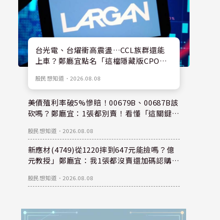
台光電、台燿衝高震盪…CCL族群還能
上車？鄭廳宜點名「這檔隱藏版CPO
股」：每股盈餘看300元，性價比更高！
股民想知道
．
2026.08.08
美債殖利率破5%慘賠！00679B、00687B該
砍嗎？鄭廳宜：1張都別賣！看懂「這關鍵」
錢是等出來的！
股民想知道
．
2026.08.08
新應材(4749)從1220摔到647元能撿嗎？億
元教授」鄭廳宜：我1張都沒賣還加碼認購？
親揭下半年重倉秘密！
股民想知道
．
2026.08.08