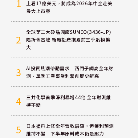
1
上看17億美元，將成為2026年中企赴美
最大上市案
全球第二大矽晶圓廠SUMCO(3436-JP)
2
陷折舊高峰 新廠投產拖累前三季虧損擴
大
AI投資熱潮帶動需求 西門子調高全年財
3
測、單季工業事業利潤創歷史新高
三井化學首季淨利暴增44倍 全年財測維
4
持不變
日本塗料上修全年營收展望，但獲利預測
5
維持不變 下半年原料成本仍是壓力