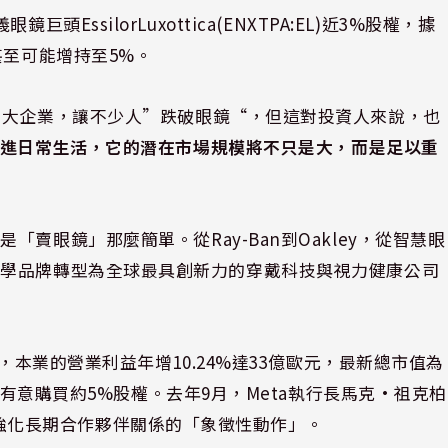
眼鏡巨頭EssilorLuxottica(ENXTPA:EL)近3%股權，據
甚至可能增持至5%。
3大企業，讓不少人”跌破眼鏡“，但這對投資人來說，也
走進日常生活，它的潛在市場規模將不只是大，而是足以重
賣眼鏡」那麼簡單。從Ray-Ban到Oakley，從智慧眼
已從傳統光學品牌轉型為全球最具創新力的穿戴科技與視力健康公司
，本業的營業利益年增10.24%達33億歐元，最新總市值為
a有意購買約5%股權。去年9月，Meta執行長馬克·祖克柏
，將是強化長期合作夥伴關係的「象徵性動作」。