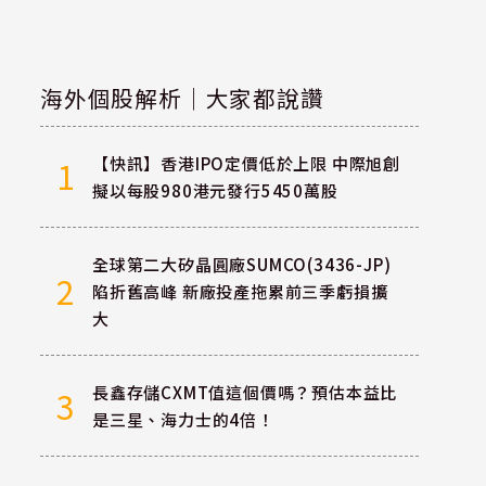
海外個股解析｜大家都說讚
【快訊】香港IPO定價低於上限 中際旭創
1
擬以每股980港元發行5450萬股
全球第二大矽晶圓廠SUMCO(3436-JP)
2
陷折舊高峰 新廠投產拖累前三季虧損擴
大
長鑫存儲CXMT值這個價嗎？預估本益比
3
是三星、海力士的4倍！