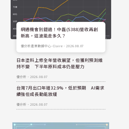
網通機會別錯過！中磊(5388)營收再創
新高，這波能走多久？
優分析產業數據中心-Claire
．
2026.08.07
日本塗料上修全年營收展望，但獲利預測維
持不變 下半年原料成本仍是壓力
優分析
．
2026.08.07
台灣7月出口年增32.9%，低於預期 AI需求
續強但成長動能放緩
優分析
．
2026.08.07