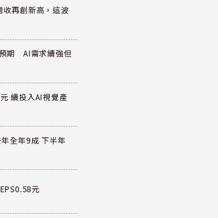
)營收再創新高，這波
於預期 AI需求續強但
元 續投入AI視覺產
去年全年9成 下半年
PS0.58元