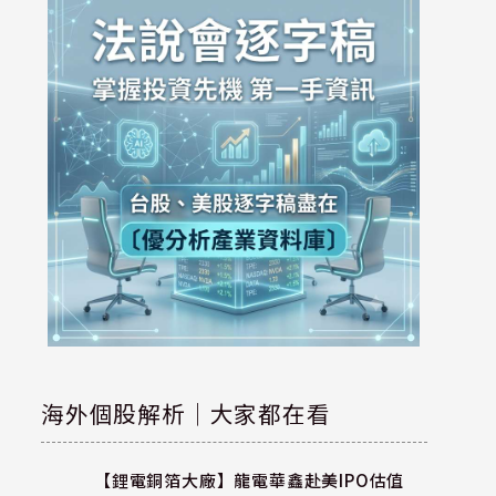
海外個股解析｜大家都在看
【鋰電銅箔大廠】龍電華鑫赴美IPO估值