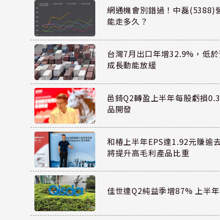
網通機會別錯過！中磊(5388
能走多久？
台灣7月出口年增32.9%，低
成長動能放緩
邑錡Q2轉盈上半年每股虧損0.3
品開發
和椿上半年EPS達1.92元賺逾
將提升高毛利產品比重
佳世達Q2純益季增87% 上半年E