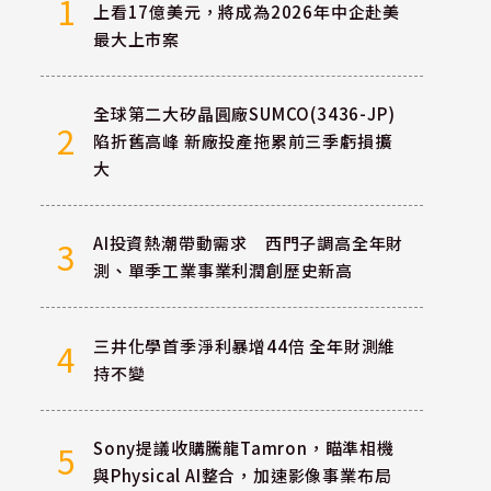
1
上看17億美元，將成為2026年中企赴美
最大上市案
全球第二大矽晶圓廠SUMCO(3436-JP)
2
陷折舊高峰 新廠投產拖累前三季虧損擴
大
AI投資熱潮帶動需求 西門子調高全年財
3
測、單季工業事業利潤創歷史新高
三井化學首季淨利暴增44倍 全年財測維
4
持不變
Sony提議收購騰龍Tamron，瞄準相機
5
與Physical AI整合，加速影像事業布局