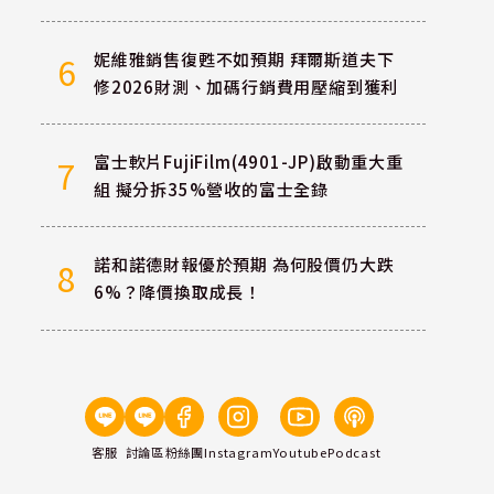
妮維雅銷售復甦不如預期 拜爾斯道夫下
6
修2026財測、加碼行銷費用壓縮到獲利
富士軟片FujiFilm(4901-JP)啟動重大重
7
組 擬分拆35%營收的富士全錄
諾和諾德財報優於預期 為何股價仍大跌
8
6%？降價換取成長！
客服
討論區
粉絲團
Instagram
Youtube
Podcast