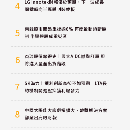
LG Innotek財報優於預期，下一波成長
4
關鍵轉向半導體封裝載板
南韓股市開盤重挫逾6% 再度啟動熔斷機
5
制 半導體股成重災區
杰瑞股份奪得史上最大AIDC燃機訂單 即
6
將進入量產出貨階段
SK海力士獲利創新高卻不如預期 LTA長
7
約機制開始壓抑獲利爆發力
中國太陽能大廠虧損擴大，韓華解決方案
8
卻繳出亮眼財報