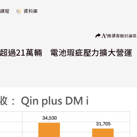
課程
資料庫
朗讀
客服
討論區
計超過21萬輛 電池瑕疵壓力擴大營運