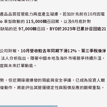
其產品品質控管能力再度產生疑慮。若加計先前在10月因電
o
車型啟動的
115,000輛
召回案，以及9月底針對
元缺陷的近
97,000輛
召回，
BYD於2025年已累計召回逾21
據公司財報，
10月營收較去年同期下滑12%
，
第三季稅後淨
。法人分析指出，隨著中國本地及海外市場競爭持續升溫，
任度與未來訂單動能。
優勢，但近期接連爆發的瑕疵與安全爭議，已成為投資人關
修復動作，將是評估其營運穩定性與股價反應的觀察重點。