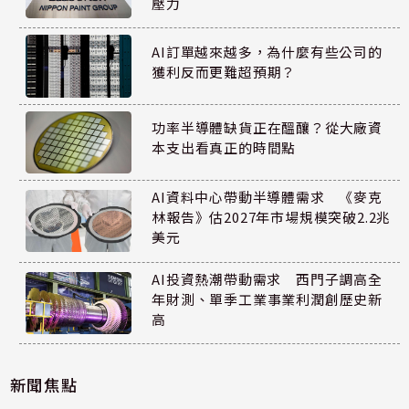
壓力
AI訂單越來越多，為什麼有些公司的
獲利反而更難超預期？
功率半導體缺貨正在醞釀？從大廠資
本支出看真正的時間點
AI資料中心帶動半導體需求 《麥克
林報告》估2027年市場規模突破2.2兆
美元
AI投資熱潮帶動需求 西門子調高全
年財測、單季工業事業利潤創歷史新
高
新聞焦點