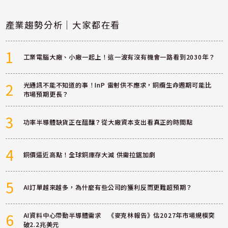
產業趨勢分析｜大家都在看
1
工業電腦大廠、小廠一起上！這一波有沒有機會一路看到2030年？
2
光通訊不能不知道的事！InP 雷射供不應求，銅纜生命週期可能比
市場預期更長？
3
功率半導體缺貨正在醞釀？從大廠資本支出看真正的時間點
4
銅價逼近高點！全球銅庫存大減 供需拉鋸加劇
5
AI訂單越來越多，為什麼有些公司的獲利反而更難超預期？
6
AI資料中心帶動半導體需求 《麥克林報告》估2027年市場規模突
破2.2兆美元