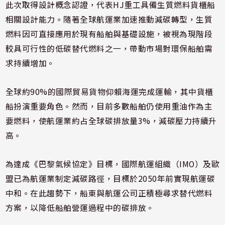
此次取得設計概念認證，代表HJ重工具備生質燃料貨櫃船
相關設計能力。隨著全球航運業加速推動減碳轉型，生質
燃料因可直接應用於現有船舶與基礎設施，被視為現階段
較具可行性的低碳替代燃料之一，帶動市場對環保船舶需
求持續增加。
全球約90%的國際貿易貨物仰賴海運完成運輸，其中貨櫃
船扮演重要角色。然而，目前多數船舶仍使用重油作為主
要燃料，使航運業約占全球碳排放量3%，減碳壓力持續升
高。
為達成《巴黎氣候協定》目標，國際航運組織（IMO）及歐
盟已為航運業制定減碳路徑，目標於2050年前實現航運碳
中和。在此趨勢下，船東與航運公司正積極尋求替代燃料
方案，以降低船舶營運過程中的碳排放。