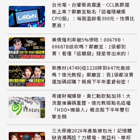
台光電、台燿衝高震盪…CCL族群還
能上車？鄭廳宜點名「這檔隱藏版
CPO股」：每股盈餘看300元，性價比
更高！
美債殖利率破5%慘賠！00679B、
00687B該砍嗎？鄭廳宜：1張都別
賣！看懂「這關鍵」錢是等出來的！
新應材(4749)從1220摔到647元能撿
嗎？億元教授」鄭廳宜：我1張都沒賣
還加碼認購？親揭下半年重倉秘密！
希捷財報爆發、黃仁勳欽點加持！大
洗盤後籌碼重整，億元教授點名這檔
「HDD+機器人」概念股下半年雙引
擎全開
三大原廠2026年產能被包光！記憶體
缺貨潮再起？力積電、南亞科、華邦