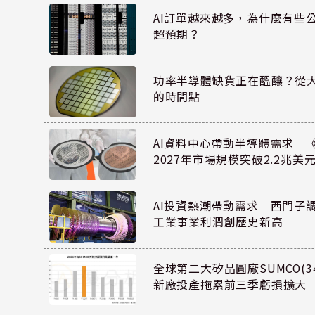
AI訂單越來越多，為什麼有些
超預期？
功率半導體缺貨正在醞釀？從
的時間點
AI資料中心帶動半導體需求 
2027年市場規模突破2.2兆美
AI投資熱潮帶動需求 西門子
工業事業利潤創歷史新高
全球第二大矽晶圓廠SUMCO(34
新廠投產拖累前三季虧損擴大