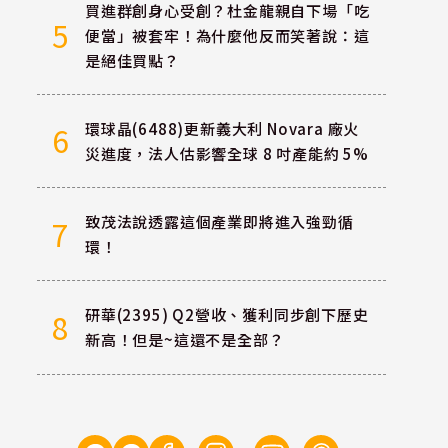
買進群創身心受創？杜金龍親自下場「吃
5
便當」被套牢！為什麼他反而笑著說：這
是絕佳買點？
環球晶(6488)更新義大利 Novara 廠火
6
災進度，法人估影響全球 8 吋產能約 5%
致茂法說透露這個產業即將進入強勁循
7
環！
研華(2395) Q2營收、獲利同步創下歷史
8
新高！但是~這還不是全部？