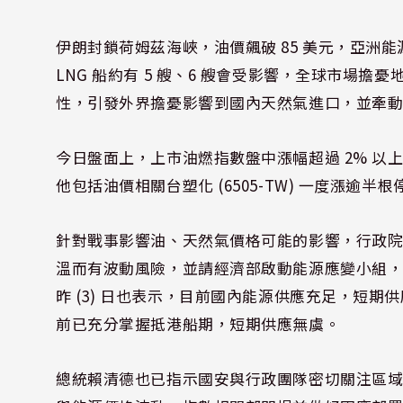
伊朗封鎖荷姆茲海峽，油價飆破 85 美元，亞洲能源
LNG 船約有 5 艘、6 艘會受影響，全球市場
性，引發外界擔憂影響到國內天然氣進口，並牽
今日盤面上，上市油燃指數盤中漲幅超過 2% 
他包括油價相關台塑化 (6505-TW) 一度漲逾半根停
針對戰事影響油、天然氣價格可能的影響，行政
溫而有波動風險，並請經濟部啟動能源應變小組
昨 (3) 日也表示，目前國內能源供應充足，短
前已充分掌握抵港船期，短期供應無虞。
總統賴清德也已指示國安與行政團隊密切關注區