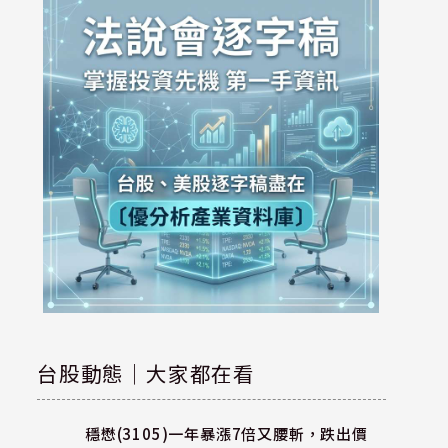
台股動態｜大家都在看
穩懋(3105)一年暴漲7倍又腰斬，跌出價