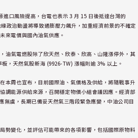
進口風險提高，台電也表示 3 月 15 日後抵達台灣的
擔憂地緣政治動盪將導致通膨壓力飆升，加重經濟前景的不確定
動未來電價與國內油氣供應。
以上，油氣電燃股除了欣天然、欣泰、欣高、山隆漲停外，其
板，天然氣股新海 (9926-TW) 漲幅則逾 3% 以上。
院在本周也宣布，目前國際油、氣價格及供給，將隨戰事升
，協調能源供給來源，召開穩定物價小組會議因應。經濟部
期供應無虞，長期已備妥天然氣三階段緊急應變，中油公司目
域局勢變化，並評估可能帶來的各項影響，包括國際原物料