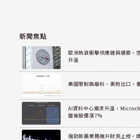
新聞焦點
歐洲熱浪衝擊供應鏈與通膨，
升溫
美國限制鎢廢料、黑粉出口，
AI資料中心需求升溫，Microc
盤後股價漲7%
強勁新藥業務推升財測上修，嬌生