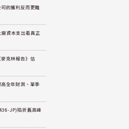
公司的獲利反而更難
大廠資本支出看真正
《麥克林報告》估
元
調高全年財測、單季
36-JP)陷折舊高峰