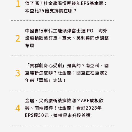
1
值了嗎？杜金龍看懂明後年EPS基本面：
本益比25倍支撐價在哪？
中國自行車代工龍頭津富士達IPO 海外
2
設廠搶歐美訂單，巨大、美利達同步調整
布局
「買群創身心受創」是真的？南亞科、國
3
巨腰斬怎麼辦？杜金龍：國巨正在重演2
年前「華城」走法！
金居、尖點腰斬後換誰漲？ABF載板欣
4
興、南電接棒！杜金龍：看好2028年
EPS達50元，這檔是末升段首選