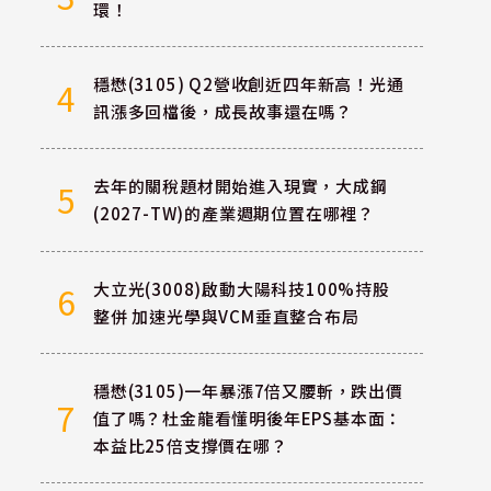
環！
穩懋(3105) Q2營收創近四年新高！光通
4
訊漲多回檔後，成長故事還在嗎？
去年的關稅題材開始進入現實，大成鋼
5
(2027-TW)的產業週期位置在哪裡？
大立光(3008)啟動大陽科技100%持股
6
整併 加速光學與VCM垂直整合布局
穩懋(3105)一年暴漲7倍又腰斬，跌出價
7
值了嗎？杜金龍看懂明後年EPS基本面：
本益比25倍支撐價在哪？