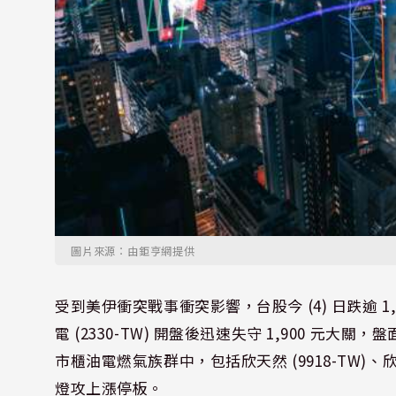
圖片來源：由鉅亨網提供
受到美伊衝突戰事衝突影響，台股今 (4) 日跌逾 
電 (2330-TW) 開盤後迅速失守 1,900 
市櫃油電燃氣族群中，包括欣天然 (9918-TW)、欣泰 (8
燈攻上漲停板。