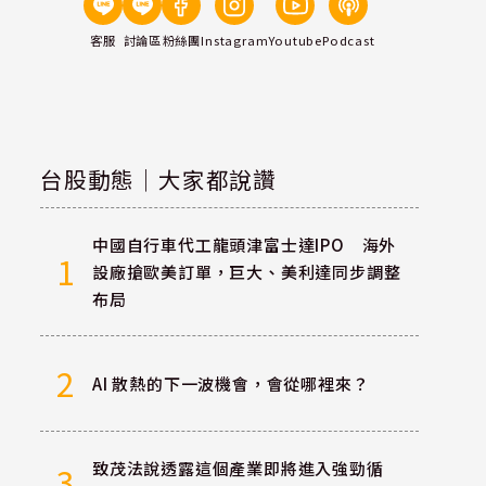
客服
討論區
粉絲團
Instagram
Youtube
Podcast
台股動態｜大家都說讚
中國自行車代工龍頭津富士達IPO 海外
1
設廠搶歐美訂單，巨大、美利達同步調整
布局
2
AI 散熱的下一波機會，會從哪裡來？
致茂法說透露這個產業即將進入強勁循
3