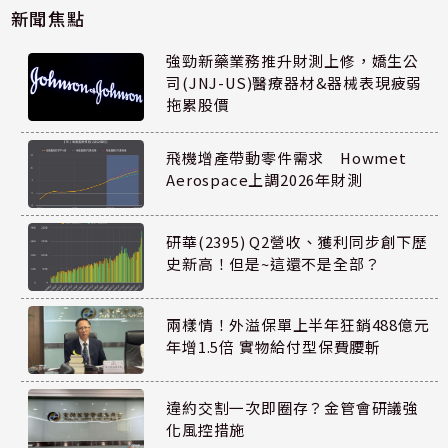
新聞焦點
強勁新藥業務推升財測上修，嬌生公
司(JNJ-US)醫療器材&器械表現疲弱
拖累股價
飛機增產帶動零件需求 Howmet
Aerospace上調2026年財測
研華(2395) Q2營收、獲利同步創下歷
史新高！但是~這還不是全部？
兩樣情！外溢保單上半年狂銷488億元
年增1.5倍 實物給付型保費腰斬
違約交割一次即圈存？金管會研議強
化風控措施