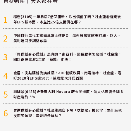
台股動態｜大家都在看
1
穩懋(3105)一年暴漲7倍又腰斬，跌出價值了嗎？杜金龍看懂明後
年EPS基本面：本益比25倍支撐價在哪？
2
中國自行車代工龍頭津富士達IPO 海外設廠搶歐美訂單，巨大、
美利達同步調整布局
3
「買群創身心受創」是真的？南亞科、國巨腰斬怎麼辦？杜金龍：
國巨正在重演2年前「華城」走法！
4
金居、尖點腰斬後換誰漲？ABF載板欣興、南電接棒！杜金龍：看
好2028年EPS達50元，這檔是末升段首選
5
環球晶(6488)更新義大利 Novara 廠火災進度，法人估影響全球 8
吋產能約 5%
6
買進群創身心受創？杜金龍親自下場「吃便當」被套牢！為什麼他
反而笑著說：這是絕佳買點？