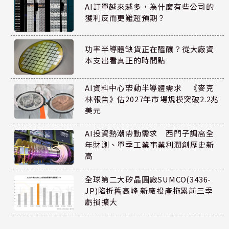
AI訂單越來越多，為什麼有些公司的
獲利反而更難超預期？
功率半導體缺貨正在醞釀？從大廠資
本支出看真正的時間點
AI資料中心帶動半導體需求 《麥克
林報告》估2027年市場規模突破2.2兆
美元
AI投資熱潮帶動需求 西門子調高全
年財測、單季工業事業利潤創歷史新
高
全球第二大矽晶圓廠SUMCO(3436-
JP)陷折舊高峰 新廠投產拖累前三季
虧損擴大