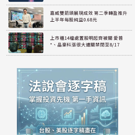
嘉威雙箭頭展現成效 第二季轉盈推升
上半年每股純益0.68元
上市櫃14檔處置股明起齊被關 愛普
*、晶豪科漲很大遭關禁閉至8/17