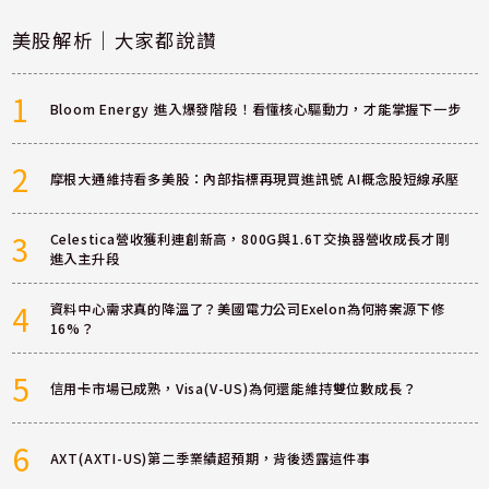
美股解析｜大家都說讚
1
Bloom Energy 進入爆發階段！看懂核心驅動力，才能掌握下一步
2
摩根大通維持看多美股：內部指標再現買進訊號 AI概念股短線承壓
3
Celestica營收獲利連創新高，800G與1.6T交換器營收成長才剛
進入主升段
4
資料中心需求真的降溫了？美國電力公司Exelon為何將案源下修
16%？
5
信用卡市場已成熟，Visa(V-US)為何還能維持雙位數成長？
6
AXT(AXTI-US)第二季業績超預期，背後透露這件事