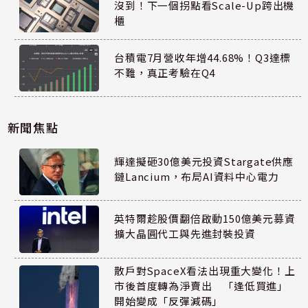
沒到！下一個拐點看Scale-Up跨出機
櫃
台積電7月營收年增44.68%！Q3達標
不難，真正考驗在Q4
新聞焦點
輝達擬砸30億美元投資Stargate供應
鏈Lancium，布局AI資料中心電力
英特爾趁股價翻倍啟動150億美元募資
擴大晶圓代工與先進封裝投資
散戶對SpaceX看法出現重大變化！上
市後首度轉為淨賣出 「逢低買進」
開始變成「反彈減碼」