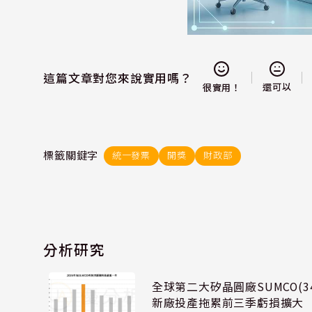
這篇文章對您來說實用嗎？
還可以
很實用！
標籤關鍵字
統一發票
開獎
財政部
分析研究
全球第二大矽晶圓廠SUMCO(34
新廠投產拖累前三季虧損擴大