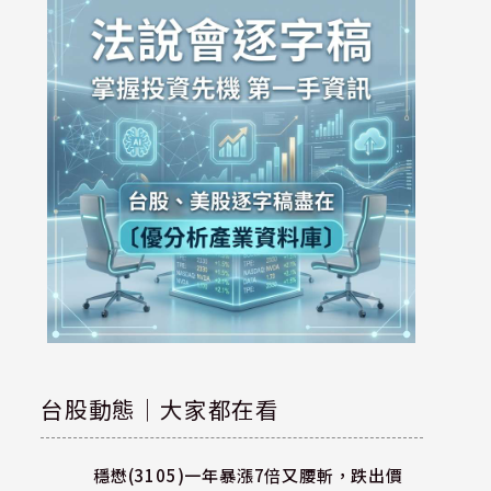
台股動態｜大家都在看
穩懋(3105)一年暴漲7倍又腰斬，跌出價