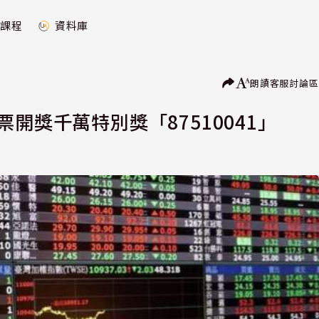
課程
資料庫
朗讀
客服
討論區
開獎千萬特別獎「87510041」