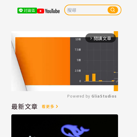
討論區
閱讀文章
arrow_forward_ios
Powered by 
GliaStudios
最新文章
看更多
Mute