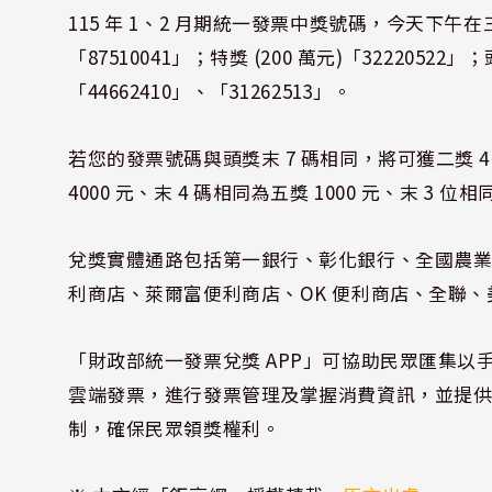
115 年 1、2 月期統一發票中獎號碼，今天下午在三立
「87510041」；特獎 (200 萬元)「32220522」；
「44662410」、「31262513」。
若您的發票號碼與頭獎末 7 碼相同，將可獲二獎 4 
4000 元、末 4 碼相同為五獎 1000 元、末 3 位
兌獎實體通路包括第一銀行、彰化銀行、全國農業金
利商店、萊爾富便利商店、OK 便利商店、全聯
「財政部統一發票兌獎 APP」可協助民眾匯集以手
雲端發票，進行發票管理及掌握消費資訊，並提供 
制，確保民眾領獎權利。