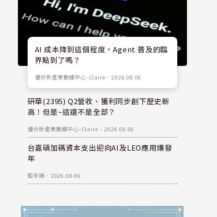
AI 成本降到這個程度，Agent 普及的臨
界點到了嗎？
優分析產業數據中心-Claire
．
2026.08.06
研華(2395) Q2營收、獲利同步創下歷史新
高！但是~這還不是全部？
優分析產業數據中心-Claire
．
2026.08.06
台嘉碩加碼資本支出迎向AI及LEO應用爆發
年
鉅亨網
．
2026.08.06