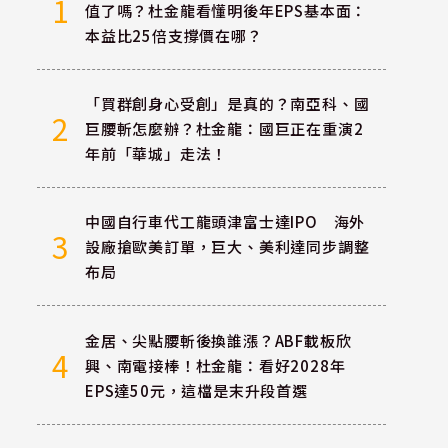
1
值了嗎？杜金龍看懂明後年EPS基本面：
本益比25倍支撐價在哪？
「買群創身心受創」是真的？南亞科、國
2
巨腰斬怎麼辦？杜金龍：國巨正在重演2
年前「華城」走法！
中國自行車代工龍頭津富士達IPO 海外
3
設廠搶歐美訂單，巨大、美利達同步調整
布局
金居、尖點腰斬後換誰漲？ABF載板欣
4
興、南電接棒！杜金龍：看好2028年
EPS達50元，這檔是末升段首選