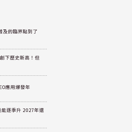
t 普及的臨界點到了
同步創下歷史新高！但
EO應用爆發年
逐季升 2027年還