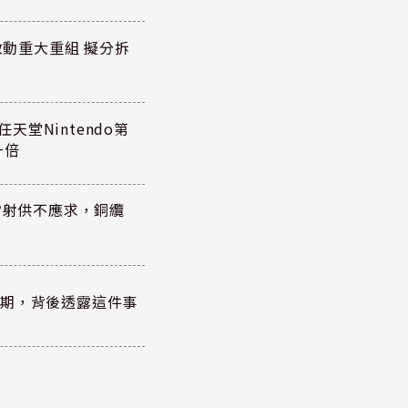
P)啟動重大重組 擬分拆
任天堂Nintendo第
一倍
雷射供不應求，銅纜
？
績超預期，背後透露這件事