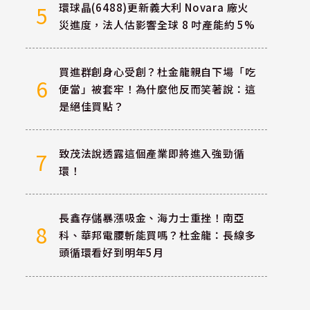
環球晶(6488)更新義大利 Novara 廠火
5
災進度，法人估影響全球 8 吋產能約 5%
買進群創身心受創？杜金龍親自下場「吃
6
便當」被套牢！為什麼他反而笑著說：這
是絕佳買點？
致茂法說透露這個產業即將進入強勁循
7
環！
長鑫存儲暴漲吸金、海力士重挫！南亞
8
科、華邦電腰斬能買嗎？杜金龍：長線多
頭循環看好到明年5月