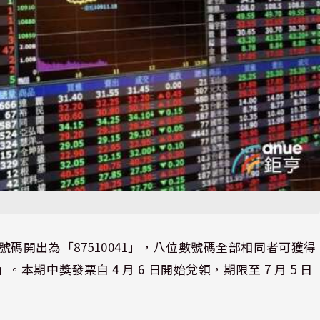
特別獎號碼開出為「87510041」，八位數號碼全部相同者可獲得
2」。本期中獎發票自 4 月 6 日開始兌領，期限至 7 月 5 日