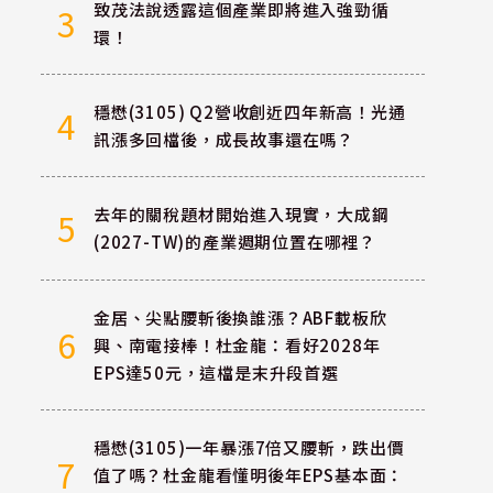
致茂法說透露這個產業即將進入強勁循
3
環！
穩懋(3105) Q2營收創近四年新高！光通
4
訊漲多回檔後，成長故事還在嗎？
去年的關稅題材開始進入現實，大成鋼
5
(2027-TW)的產業週期位置在哪裡？
金居、尖點腰斬後換誰漲？ABF載板欣
6
興、南電接棒！杜金龍：看好2028年
EPS達50元，這檔是末升段首選
穩懋(3105)一年暴漲7倍又腰斬，跌出價
7
值了嗎？杜金龍看懂明後年EPS基本面：