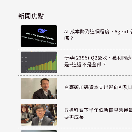
新聞焦點
AI 成本降到這個程度，Agen
嗎？
研華(2395) Q2營收、獲利
是~這還不是全部？
台嘉碩加碼資本支出迎向AI及L
昇達科看下半年低軌衛星營運量能
要再成長