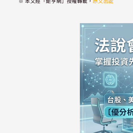
※ 本文經「鉅亨網」授權轉載，
原文出處