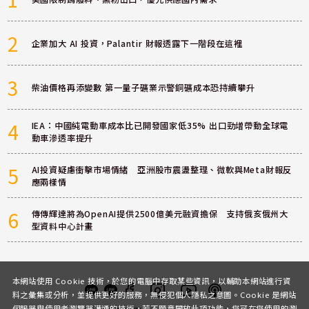
2
企業加大 AI 投資，Palantir 財報透露下一階段在這裡
3
柴油價格再添變數 第一量子礦業示警銅礦成本恐持續攀升
4
IEA：中國純電動車成本比已開發國家低35% 出口勁增帶動全球電
動車滲透率提升
5
AI投資疑慮衝擊市場情緒 亞洲股市震盪整理、微軟與Meta財報反
應兩樣情
6
傳傳輝達將為OpenAI提供2500億美元融資擔保 支持俄亥俄州大
型資料中心計畫
本網站使用 Cookie 技術，於您的電腦中存取某些資訊，以輔助本網站進行資
料之彙集或分析，並提供更好的服務，無侵犯個人隱私之意圖。Cookie 是網站
伺服器與使用者瀏覽器溝通的技術，若不願意開放此項功能，您可在您使用的瀏