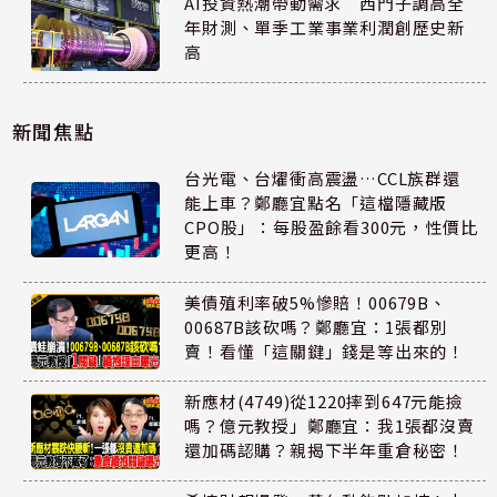
AI投資熱潮帶動需求 西門子調高全
年財測、單季工業事業利潤創歷史新
高
新聞焦點
台光電、台燿衝高震盪…CCL族群還
能上車？鄭廳宜點名「這檔隱藏版
CPO股」：每股盈餘看300元，性價比
更高！
美債殖利率破5%慘賠！00679B、
00687B該砍嗎？鄭廳宜：1張都別
賣！看懂「這關鍵」錢是等出來的！
新應材(4749)從1220摔到647元能撿
嗎？億元教授」鄭廳宜：我1張都沒賣
還加碼認購？親揭下半年重倉秘密！