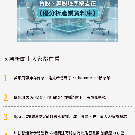
國際新聞｜大家都在看
1
美軍飛彈庫存告急 洛克希德馬丁、Rheinmetall接急單
2
企業加大 AI 投資，Palantir 財報透露下一階段在這裡
3
SpaceX獵鷹9號火箭殘骸即將撞月球 將留下史上最大人造撞擊坑
川普暫緩對伊朗動武 市場關注荷姆茲海峽能否重啟 油價壓力有望