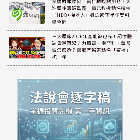
希捷財報爆發、黃仁勳欽點加持！大
洗盤後籌碼重整，億元教授點名這檔
「HDD+機器人」概念股下半年雙引
擎全開
三大原廠2026年產能被包光！記憶體
缺貨潮再起？力積電、南亞科、華邦
電怎麼選？鄭廳宜獨家點名「這檔」
抱一年