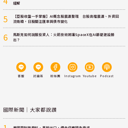
4
緩解
5
【亞股收盤一手掌握】AI概念股震盪整理 台股高檔震盪、外資回
流南韓，日股關注匯率與債市變化
6
馬斯克如何說服投資人：火箭技術將讓SpaceX在AI基礎建設勝
出？
客服
討論區
粉絲團
Instagram
Youtube
Podcast
國際新聞｜大家都說讚
1
美國限制鎢廢料、黑粉出口，優先供應國內需求