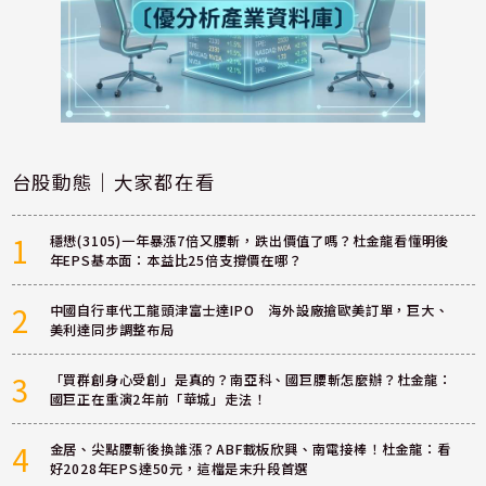
台股動態｜大家都在看
1
穩懋(3105)一年暴漲7倍又腰斬，跌出價值了嗎？杜金龍看懂明後
年EPS基本面：本益比25倍支撐價在哪？
2
中國自行車代工龍頭津富士達IPO 海外設廠搶歐美訂單，巨大、
美利達同步調整布局
3
「買群創身心受創」是真的？南亞科、國巨腰斬怎麼辦？杜金龍：
國巨正在重演2年前「華城」走法！
4
金居、尖點腰斬後換誰漲？ABF載板欣興、南電接棒！杜金龍：看
好2028年EPS達50元，這檔是末升段首選