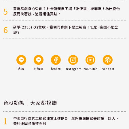
5
買進群創身心受創？杜金龍親自下場「吃便當」被套牢！為什麼他
反而笑著說：這是絕佳買點？
6
研華(2395) Q2營收、獲利同步創下歷史新高！但是~這還不是全
部？
客服
討論區
粉絲團
Instagram
Youtube
Podcast
台股動態｜大家都說讚
1
中國自行車代工龍頭津富士達IPO 海外設廠搶歐美訂單，巨大、
美利達同步調整布局