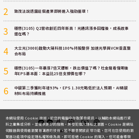
2
致茂法說透露這個產業即將進入強勁循環！
3
穩懋(3105) Q2營收創近四年新高！光通訊漲多回檔後，成長故事
還在嗎？
4
大立光(3008)啟動大陽科技100%持股整併 加速光學與VCM垂直整
合布局
5
穩懋(3105)一年暴漲7倍又腰斬，跌出價值了嗎？杜金龍看懂明後
年EPS基本面：本益比25倍支撐價在哪？
6
中碳第二季獲利年增93%，EPS 1.30元略低於法人預期，AI精碳
材料布局持續推進
本網站使用 Cookie 技術，於您的電腦中存取某些資訊，以輔助本網站進行資
料之彙集或分析，並提供更好的服務，無侵犯個人隱私之意圖。Cookie 是網站
伺服器與使用者瀏覽器溝通的技術，若不願意開放此項功能，您可在您使用的瀏
客服
討論區
粉絲團
Instagram
Youtube
Podcast
覽器功能項中設定隱私權等級為高，即可拒絕 Cookie 的寫入，但可能會導致