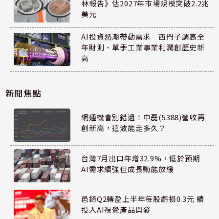
林報告》估2027年市場規模突破2.2兆
美元
AI投資熱潮帶動需求 西門子調高全
年財測、單季工業事業利潤創歷史新
高
新聞焦點
網通機會別錯過！中磊(5388)營收再
創新高，這波能走多久？
台灣7月出口年增32.9%，低於預期
AI需求續強但成長動能放緩
邑錡Q2轉盈上半年每股虧損0.3元 續
投入AI視覺產品開發