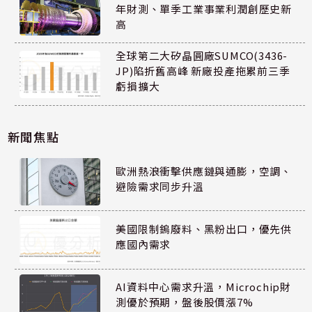
年財測、單季工業事業利潤創歷史新
高
全球第二大矽晶圓廠SUMCO(3436-
JP)陷折舊高峰 新廠投產拖累前三季
虧損擴大
新聞焦點
歐洲熱浪衝擊供應鏈與通膨，空調、
避險需求同步升溫
美國限制鎢廢料、黑粉出口，優先供
應國內需求
AI資料中心需求升溫，Microchip財
測優於預期，盤後股價漲7%