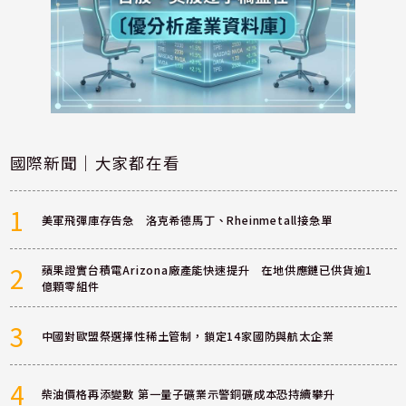
國際新聞｜大家都在看
1
美軍飛彈庫存告急 洛克希德馬丁、Rheinmetall接急單
2
蘋果證實台積電Arizona廠產能快速提升 在地供應鏈已供貨逾1
億顆零組件
3
中國對歐盟祭選擇性稀土管制，鎖定14家國防與航太企業
4
柴油價格再添變數 第一量子礦業示警銅礦成本恐持續攀升