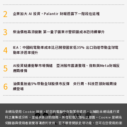
2
企業加大 AI 投資，Palantir 財報透露下一階段在這裡
3
柴油價格再添變數 第一量子礦業示警銅礦成本恐持續攀升
4
IEA：中國純電動車成本比已開發國家低35% 出口勁增帶動全球電
動車滲透率提升
5
AI投資疑慮衝擊市場情緒 亞洲股市震盪整理、微軟與Meta財報反
應兩樣情
6
油價重挫逾5%帶動全球股債市反彈 央行周、科技巨頭財報周接
續登場
本網站使用 Cookie 技術，於您的電腦中存取某些資訊，以輔助本網站進行資
料之彙集或分析，並提供更好的服務，無侵犯個人隱私之意圖。Cookie 是網站
伺服器與使用者瀏覽器溝通的技術，若不願意開放此項功能，您可在您使用的瀏
客服
討論區
粉絲團
Instagram
Youtube
Podcast