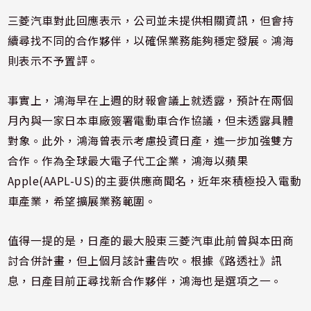
三菱汽車對此回應表示，公司並未提供相關資訊，但會持
續尋找不同的合作夥伴，以確保業務能夠穩定發展。鴻海
則表示不予置評。
事實上，鴻海早在上週的財報會議上就透露，預計在兩個
月內與一家日本車廠簽署電動車合作協議，但未透露具體
對象。此外，鴻海曾表示考慮投資日產，進一步加強雙方
合作。作為全球最大電子代工企業，鴻海以蘋果
Apple(AAPL-US)的主要供應商聞名，近年來積極投入電動
車產業，希望擴展業務範圍。
值得一提的是，日產的最大股東三菱汽車此前曾與本田商
討合併計畫，但上個月該計畫告吹。根據《路透社》訊
息，日產目前正尋找新合作夥伴，鴻海也是選項之一。