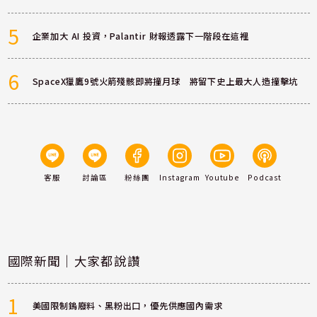
5
企業加大 AI 投資，Palantir 財報透露下一階段在這裡
6
SpaceX獵鷹9號火箭殘骸即將撞月球 將留下史上最大人造撞擊坑
客服
討論區
粉絲團
Instagram
Youtube
Podcast
國際新聞｜大家都說讚
1
美國限制鎢廢料、黑粉出口，優先供應國內需求