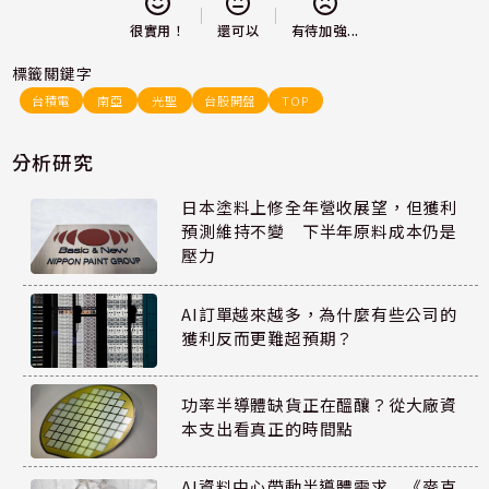
還可以
很實用！
有待加強...
標籤關鍵字
台積電
南亞
光聖
台股開盤
TOP
分析研究
日本塗料上修全年營收展望，但獲利
預測維持不變 下半年原料成本仍是
壓力
AI訂單越來越多，為什麼有些公司的
獲利反而更難超預期？
功率半導體缺貨正在醞釀？從大廠資
本支出看真正的時間點
AI資料中心帶動半導體需求 《麥克