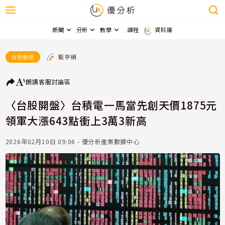
新聞
分析
教學
課程
資料庫
鉅亨網
台股動態
朗讀
客服
討論區
〈台股開盤〉台積電一馬當先創天價1875元
領軍大漲643點衝上3萬3新高
2026年02月10日 09:06 - 優分析產業數據中心