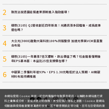
2
致茂法說透露這個產業即將進入強勁循環！
3
穩懋(3105) Q2營收創近四年新高！光通訊漲多回檔後，成長故事
還在嗎？
4
大立光(3008)啟動大陽科技100%持股整併 加速光學與VCM垂直整
合布局
5
穩懋(3105)一年暴漲7倍又腰斬，跌出價值了嗎？杜金龍看懂明後
年EPS基本面：本益比25倍支撐價在哪？
6
中碳第二季獲利年增93%，EPS 1.30元略低於法人預期，AI精碳
材料布局持續推進
本網站使用 Cookie 技術，於您的電腦中存取某些資訊，以輔助本網站進行資
料之彙集或分析，並提供更好的服務，無侵犯個人隱私之意圖。Cookie 是網站
伺服器與使用者瀏覽器溝通的技術，若不願意開放此項功能，您可在您使用的瀏
客服
討論區
粉絲團
Instagram
Youtube
Podcast