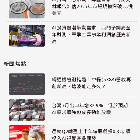
林報告》估2027年市場規模突破2.2兆
美元
AI投資熱潮帶動需求 西門子調高全
年財測、單季工業事業利潤創歷史新
高
新聞焦點
網通機會別錯過！中磊(5388)營收再
創新高，這波能走多久？
台灣7月出口年增32.9%，低於預期
AI需求續強但成長動能放緩
邑錡Q2轉盈上半年每股虧損0.3元 續
投入AI視覺產品開發