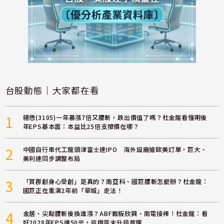
台股動態｜大家都在看
1
穩懋(3105)一年暴漲7倍又腰斬，跌出價值了嗎？杜金龍看懂明後
年EPS基本面：本益比25倍支撐價在哪？
2
中國自行車代工龍頭津富士達IPO 海外設廠搶歐美訂單，巨大、
美利達同步調整布局
3
「買群創身心受創」是真的？南亞科、國巨腰斬怎麼辦？杜金龍：
國巨正在重演2年前「華城」走法！
4
金居、尖點腰斬後換誰漲？ABF載板欣興、南電接棒！杜金龍：看
好2028年EPS達50元，這檔是末升段首選