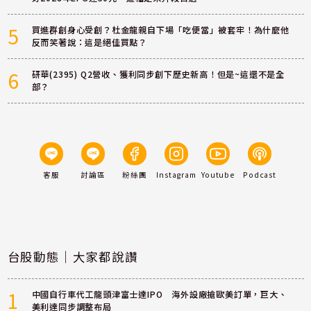
5
買進群創身心受創？杜金龍親自下場「吃便當」被套牢！為什麼他
反而笑著說：這是絕佳買點？
6
研華(2395) Q2營收、獲利同步創下歷史新高！但是~這還不是全
部？
客服
討論區
粉絲團
Instagram
Youtube
Podcast
台股動態｜大家都說讚
1
中國自行車代工龍頭津富士達IPO 海外設廠搶歐美訂單，巨大、
美利達同步調整布局