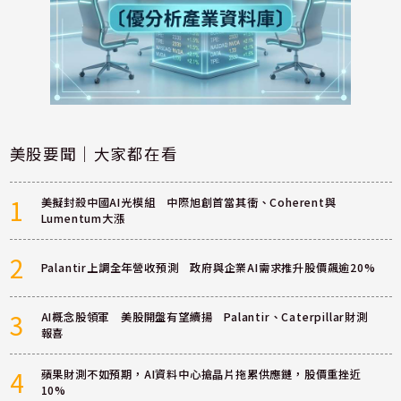
美股要聞｜大家都在看
1
美擬封殺中國AI光模組 中際旭創首當其衝、Coherent與
Lumentum大漲
2
Palantir上調全年營收預測 政府與企業AI需求推升股價飆逾20%
3
AI概念股領軍 美股開盤有望續揚 Palantir、Caterpillar財測
報喜
4
蘋果財測不如預期，AI資料中心搶晶片拖累供應鏈，股價重挫近
10%