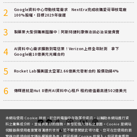
2
Google資料中心帶動核電需求 NextEra完成收購愛荷華核電廠
100%股權，目標2029年復運
3
製藥業大型併購案醞釀中｜阿斯特捷利康傳洽談必治妥施貴寶
4
AI資料中心需求擴散到電信業！Verizon上修全年財測 拿下
Google逾10億美元光纖合約
5
Rocket Lab獲美國太空軍2.66億美元發射合約 股價勁揚4%
6
傳輝達就是Hut 8德州AI資料中心租戶 租約總值最高達502億美元
本網站使用 Cookie 技術，於您的電腦中存取某些資訊，以輔助本網站進行資
料之彙集或分析，並提供更好的服務，無侵犯個人隱私之意圖。Cookie 是網站
伺服器與使用者瀏覽器溝通的技術，若不願意開放此項功能，您可在您使用的瀏
客服
討論區
粉絲團
Instagram
Youtube
Podcast
覽器功能項中設定隱私權等級為高，即可拒絕 Cookie 的寫入，但可能會導致