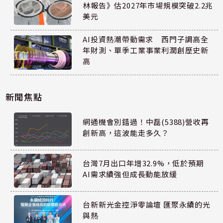
林報告》估2027年市場規模突破2.2兆
美元
AI投資熱潮帶動需求 西門子調高全
年財測、單季工業事業利潤創歷史新
高
新聞焦點
網通機會別錯過！中磊(5388)營收再
創新高，這波能走多久？
台灣7月出口年增32.9%，低於預期
AI需求續強但成長動能放緩
台新新光金控淨零論壇 匯聚永續的光
與熱