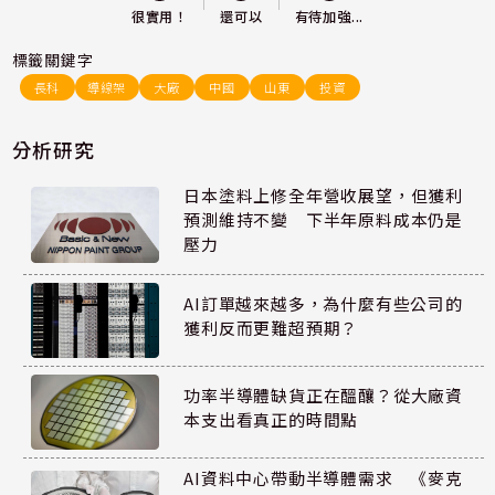
還可以
很實用！
有待加強...
標籤關鍵字
長科
導線架
大廠
中國
山東
投資
分析研究
日本塗料上修全年營收展望，但獲利
預測維持不變 下半年原料成本仍是
壓力
AI訂單越來越多，為什麼有些公司的
獲利反而更難超預期？
功率半導體缺貨正在醞釀？從大廠資
本支出看真正的時間點
AI資料中心帶動半導體需求 《麥克