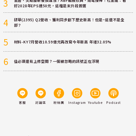
3
金居、尖點腰斬後換誰漲？ABF載板欣興、南電接棒！杜金龍：看
好2028年EPS達50元，這檔是末升段首選
4
研華(2395) Q2營收、獲利同步創下歷史新高！但是~這還不是全
部？
5
材料-KY7月營收10.59億元再改寫今年新高 年增32.05%
6
佳必琪還有上修空間？一個被忽略的訊號正在浮現
客服
討論區
粉絲團
Instagram
Youtube
Podcast