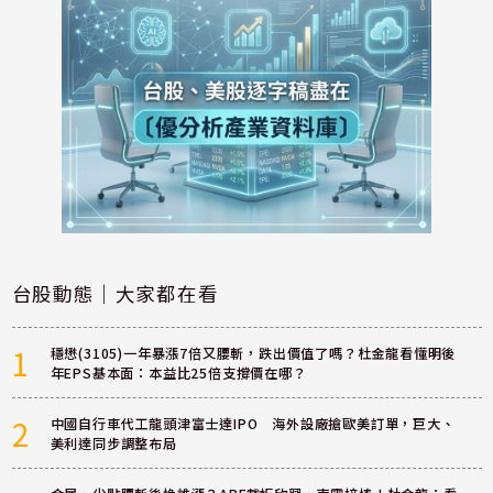
台股動態｜大家都在看
1
穩懋(3105)一年暴漲7倍又腰斬，跌出價值了嗎？杜金龍看懂明後
年EPS基本面：本益比25倍支撐價在哪？
2
中國自行車代工龍頭津富士達IPO 海外設廠搶歐美訂單，巨大、
美利達同步調整布局