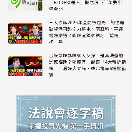
「HDD+機器人」概念股下半年雙引
擎全開
三大原廠2026年產能被包光！記憶體
缺貨潮再起？力積電、南亞科、華邦
電怎麼選？鄭廳宜獨家點名「這檔」
抱一年
台股急跌暴跌後大反彈，是真洗盤還
是死貓跳？鄭廳宜：觀察「4大轉折指
標」，看好大立光、華邦電等6檔壓箱
寶