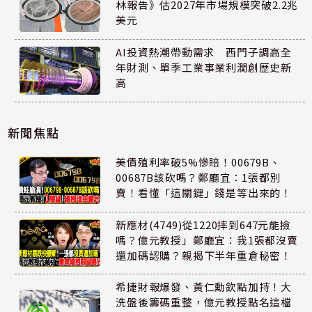
林報告》估2027年市場規模突破2.2兆
美元
AI投資熱潮帶動需求 西門子調高全
年財測、單季工業事業利潤創歷史新
高
新聞焦點
美債殖利率破5%慘賠！00679B、
00687B該砍嗎？鄭廳宜：1張都別
賣！看懂「這關鍵」錢是等出來的！
新應材(4749)從1220摔到647元能撿
嗎？億元教授」鄭廳宜：我1張都沒賣
還加碼認購？親揭下半年重倉秘密！
希捷財報爆發、黃仁勳欽點加持！大
洗盤後籌碼重整，億元教授點名這檔