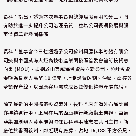
長科 * 指出，透過本次董事長與總經理職責明確分工，將
有助於進一步提升公司治理品質，並為公司長期發展與股
東價值奠定穩固基礎。
長科 * 董事會今日也通過子公司蘇州興勝科半導體有限公
司擬與中國威海火炬高技術產業開發區管委會簽訂投資意
向書 (MOU)，規劃於山東威海投資設立新公司，預計投資
金額為暫定人民幣 10 億元，計劃設置蝕刻、沖壓、電鍍等
全製程產線，以因應客戶需求成長並優化整體產能布局。
除了最新的中國擴廠投資案外，長科 * 原有海外布局計畫
亦持續進行中。上周在馬來西亞進行新廠動土典禮，由長
華集團創辦人黃嘉能與時任長科董事陳志宏共同主持。新
廠位於雪蘭莪州，鄰近現有廠房，占地 16,188 平方公尺，