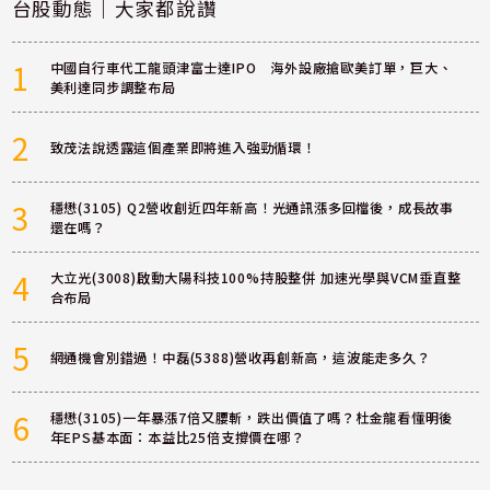
台股動態｜大家都說讚
1
中國自行車代工龍頭津富士達IPO 海外設廠搶歐美訂單，巨大、
美利達同步調整布局
2
致茂法說透露這個產業即將進入強勁循環！
3
穩懋(3105) Q2營收創近四年新高！光通訊漲多回檔後，成長故事
還在嗎？
4
大立光(3008)啟動大陽科技100%持股整併 加速光學與VCM垂直整
合布局
5
網通機會別錯過！中磊(5388)營收再創新高，這波能走多久？
6
穩懋(3105)一年暴漲7倍又腰斬，跌出價值了嗎？杜金龍看懂明後
年EPS基本面：本益比25倍支撐價在哪？