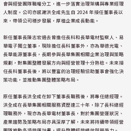
會與經營團隊職權分工，進一步落實治理架構與專業經理
人制度。公司亦感謝洪全成先生自 2024 年接任董事長以
來，帶領公司穩步發展，厚植企業成長動能。
新任董事長陳志宏過去曾擔任長科和長華電材監察人、易
華電子獨立董事，現除擔任長科董事外，亦為華德光電、
長華能源董事長，長期參與長華集團相關企業治理與策略
規劃，對集團整體發展方向與經營管理十分熟稔。未來接
任長科董事長後，將以豐富的治理經驗協助董事會強化決
策功能，並推動集團整體策略布局。
原任董事長洪全成在卸下董事長職務後，將專任總經理。
洪全成在長華集團相關服務資歷達三十年，除了長科總經
理職務外，現亦為長華電材董事長，對於集團營運狀況、
產業趨勢及策略布局亦具深厚了解，未來將持續帶領經營
團隊推動各項營運計畫，提升整體經營績效與競爭力。