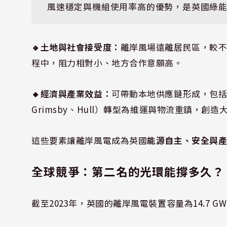
風速穩定與機組使用率高的優勢，是英國綠
🔹土地與社會接受度：
離岸風場遠離居民區，較不
程中，阻力相對小、地方合作意願高。
🔸經濟與產業效益：
可帶動本地供應鏈形成，包
Grimsby、Hull）轉型為維運與物流重鎮，創
這些要素讓離岸風電成為英國
能源自主、安全與
全球競爭：第二名的光環能撐多久？
截至2023年，英國的離岸風電裝置容量為14.7 G