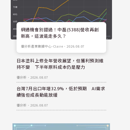
網通機會別錯過！中磊(5388)營收再創
新高，這波能走多久？
優分析產業數據中心-Claire
．
2026.08.07
日本塗料上修全年營收展望，但獲利預測維
持不變 下半年原料成本仍是壓力
優分析
．
2026.08.07
台灣7月出口年增32.9%，低於預期 AI需求
續強但成長動能放緩
優分析
．
2026.08.07