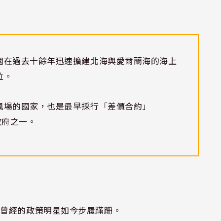
國在過去十餘年迅速擴建北海與愛爾蘭海的海上
位。
風場的國家，也是最早採行「差價合約」
政府之一。
個曾經的政策明星如今步履蹣跚。