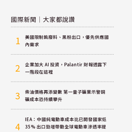
國際新聞｜大家都說讚
美國限制鎢廢料、黑粉出口，優先供應國
1
內需求
企業加大 AI 投資，Palantir 財報透露下
2
一階段在這裡
柴油價格再添變數 第一量子礦業示警銅
3
礦成本恐持續攀升
IEA：中國純電動車成本比已開發國家低
4
35% 出口勁增帶動全球電動車滲透率提