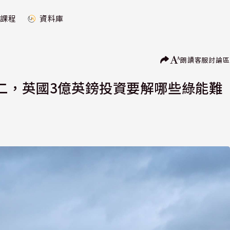
課程
資料庫
朗讀
客服
討論區
二，英國3億英鎊投資要解哪些綠能難