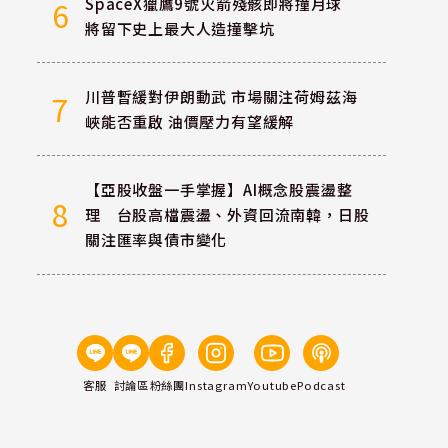
SpaceX獵鷹9號火箭殘骸即將撞月球
6
將留下史上最大人造撞擊坑
川普暫緩對伊朗動武 市場關注荷姆茲海
7
峽能否重啟 油價壓力有望緩解
【亞股收盤一手掌握】AI概念股震盪整
8
理 台股高檔震盪、外資回流南韓，日股
關注匯率與債市變化
客服
討論區
粉絲團
Instagram
Youtube
Podcast