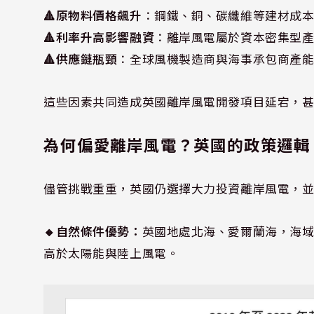
🔺原物料價格飆升
：鋼鐵、銅、碳纖維等建材成
🔺
利率升高影響融資
：離岸風電屬於資本密集型
🔺
供應鏈瓶頸
：全球風機製造商與海事承包商產
這些因素共同造成英國離岸風電開發項目延宕，
為何偏愛離岸風電？英國的政策邏輯
儘管挑戰重重，英國仍選擇大力投資離岸風電，
🔸自然條件優勢：
英國地處北海、愛爾蘭海，海域
高於太陽能與陸上風電。