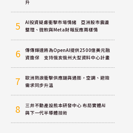
升
AI投資疑慮衝擊市場情緒 亞洲股市震盪
5
整理、微軟與Meta財報反應兩樣情
傳傳輝達將為OpenAI提供2500億美元融
6
資擔保 支持俄亥俄州大型資料中心計畫
歐洲熱浪衝擊供應鏈與通膨，空調、避險
7
需求同步升溫
三井不動產設熊本研發中心 布局實體AI
8
與下一代半導體技術