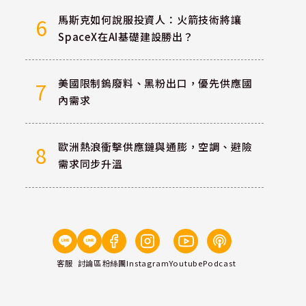
馬斯克如何說服投資人：火箭技術將讓
6
SpaceX在AI基礎建設勝出？
美國限制鎢廢料、黑粉出口，優先供應國
7
內需求
歐洲熱浪衝擊供應鏈與通膨，空調、避險
8
需求同步升溫
客服
討論區
粉絲團
Instagram
Youtube
Podcast