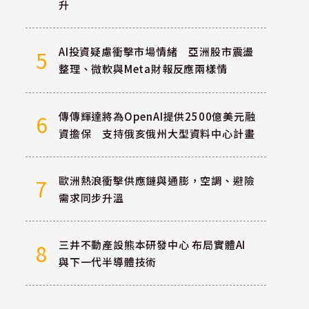
升
AI投資疑慮衝擊市場情緒 亞洲股市震盪
5
整理、微軟與Meta財報反應兩樣情
傳傳輝達將為OpenAI提供2500億美元融
6
資擔保 支持俄亥俄州大型資料中心計畫
歐洲熱浪衝擊供應鏈與通膨，空調、避險
7
需求同步升溫
三井不動產設熊本研發中心 布局實體AI
8
與下一代半導體技術