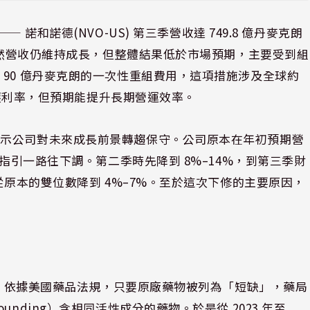
⸺ 諾和諾德(NVO-US) 第三季營收達 749.8 億丹麥克朗
。雖然營收仍維持成長，但整體結果低於市場預期，主要受到組
90 億丹麥克朗的一次性重組費用，這項措施涉及全球約
壓低獲利率，但預期能提升長期營運效率。
顯示公司對未來成長前景轉趨保守。公司原本在年初預期營
，指引一路往下調。第二季時先降到 8%–14%，到第三季財
從原本的雙位數降到 4%–7%。至於這次下修的主要原因，
短缺。依據美國藥品法規，只要原廠藥物被列為「短缺」，藥局
nding）含相同活性成分的藥物。於是從 2023 年至