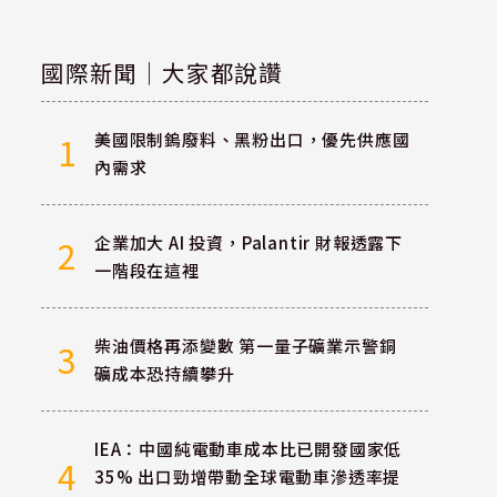
國際新聞｜大家都說讚
美國限制鎢廢料、黑粉出口，優先供應國
1
內需求
企業加大 AI 投資，Palantir 財報透露下
2
一階段在這裡
柴油價格再添變數 第一量子礦業示警銅
3
礦成本恐持續攀升
IEA：中國純電動車成本比已開發國家低
4
35% 出口勁增帶動全球電動車滲透率提