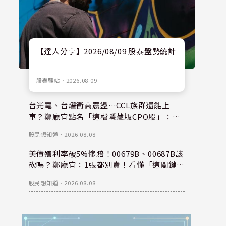
【達人分享】2026/08/09 股泰盤勢統計
股泰驛站
．
2026.08.09
台光電、台燿衝高震盪…CCL族群還能上
車？鄭廳宜點名「這檔隱藏版CPO股」：每
股盈餘看300元，性價比更高！
股民想知道
．
2026.08.08
美債殖利率破5%慘賠！00679B、00687B該
砍嗎？鄭廳宜：1張都別賣！看懂「這關鍵」
錢是等出來的！
股民想知道
．
2026.08.08