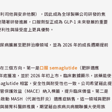
如奧利司他與安非他酮），因此成為全球製藥公司研發的焦
但隨著研發進展，口服劑型正成為 GLP-1 未來發展的重要
在便利性與接受度上更具優勢。
病擴展至肥胖治療領域，並為 2026 年的成長週期提前
焦在三個方向。第一是
口服 semaglutide
（肥胖適應
年底獲准，並於 2026 年初上市。臨床數據顯示，該藥能使
emaglutide 相當，安全性與耐受性也一致。公司希望藉此提
管保護效益（MACE）納入標籤，提升臨床價值。第二是
啟動 MASH（代謝性肝炎）適應症銷售，這一領域與肥胖
膽與腸胃科醫師推廣，期望藉由疾病共病關聯擴大使用族