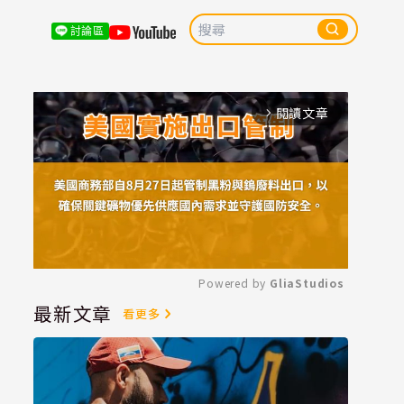
討論區
閱讀文章
arrow_forward_ios
Powered by 
GliaStudios
最新文章
看更多
Mute