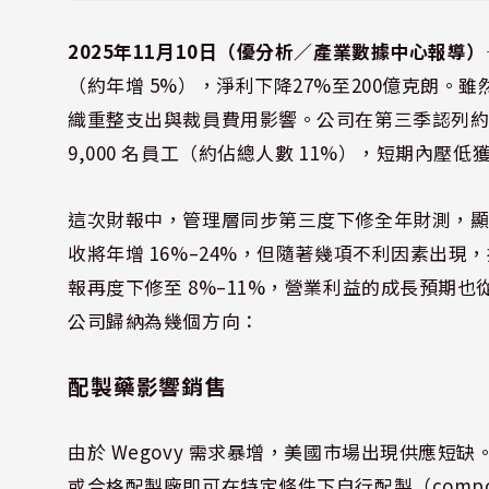
2025年11月10日（優分析／產業數據中心報導）
（約年增 5%），淨利下降27%至200億克朗
織重整支出與裁員費用影響。公司在第三季認列約 
9,000 名員工（約佔總人數 11%），短期內
這次財報中，管理層同步第三度下修全年財測，
收將年增 16%–24%，但隨著幾項不利因素出現
報再度下修至 8%–11%，營業利益的成長預期也
公司歸納為幾個方向：
配製藥影響銷售
由於 Wegovy 需求暴增，美國市場出現供應
或合格配製廠即可在特定條件下自行配製（compou