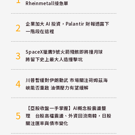
Rheinmetall接急單
企業加大 AI 投資，Palantir 財報透露下
2
一階段在這裡
SpaceX獵鷹9號火箭殘骸即將撞月球
3
將留下史上最大人造撞擊坑
川普暫緩對伊朗動武 市場關注荷姆茲海
4
峽能否重啟 油價壓力有望緩解
【亞股收盤一手掌握】AI概念股震盪整
5
理 台股高檔震盪、外資回流南韓，日股
關注匯率與債市變化