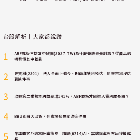
台股解析｜大家都說讚
1
ABF載板三雄當中欣興(3037-TW)為什麼營收最先創高？從產品結
構看懂其中差異
2
光寶科(2301)｜法人全面上修今、明兩年獲利預估，原來市場沒估
到這件事
3
欣興第二季營業利益暴增141%，ABF載板才剛進入獲利成長期？
4
BBU即將大出貨，但市場都在關注這件事
5
半導體客戶改寫旺季節奏 精誠(6214)AI、雲端與海外布局接棒成
長