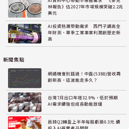
AI資料中心帶動半導體需求 《麥克
林報告》估2027年市場規模突破2.2兆
美元
AI投資熱潮帶動需求 西門子調高全
年財測、單季工業事業利潤創歷史新
高
新聞焦點
網通機會別錯過！中磊(5388)營收再
創新高，這波能走多久？
台灣7月出口年增32.9%，低於預期
AI需求續強但成長動能放緩
邑錡Q2轉盈上半年每股虧損0.3元 續
投入AI視覺產品開發