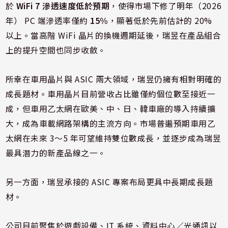
於
WiFi 7 滲透速度低於預期
，使得市場下修了明年（2026
年） PC 端滲透率僅約
15%
，顯著低於先前估計的 20%
以上。當高階 WiFi 晶片的換機週期延後，瑞昱在產品組合
上的提升空間也同步收斂。
所幸在車用晶片與 ASIC 兩大領域，瑞昱仍擁有相對明確的
成長題材。車用晶片目前營收占比雖僅約個位數至接近一
成，但車用乙太網在歐美、中、日、韓車廠的導入持續擴
大，成為車載網路架構的主流方向。市場普遍預期車用乙
太網在未來 3～5 年可望維持雙位數成長，並逐步成為瑞昱
最具潛力的新產品線之一。
另一方面，瑞昱承接的 ASIC 專案布局更具中長期成長題
材。
公司目前聚焦於遊戲設備、IT 系統、資料中心／光通訊以