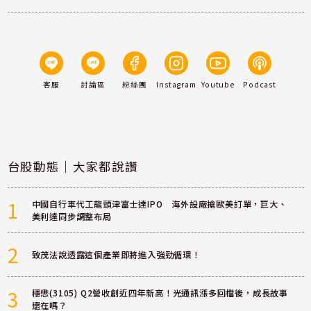
客服
討論區
粉絲團
Instagram
Youtube
Podcast
台股動態｜大家都說讚
1
中國自行車代工龍頭津富士達IPO 海外設廠搶歐美訂單，巨大、
美利達同步調整布局
2
致茂法說透露這個產業即將進入強勁循環！
3
穩懋(3105) Q2營收創近四年新高！光通訊漲多回檔後，成長故事
還在嗎？