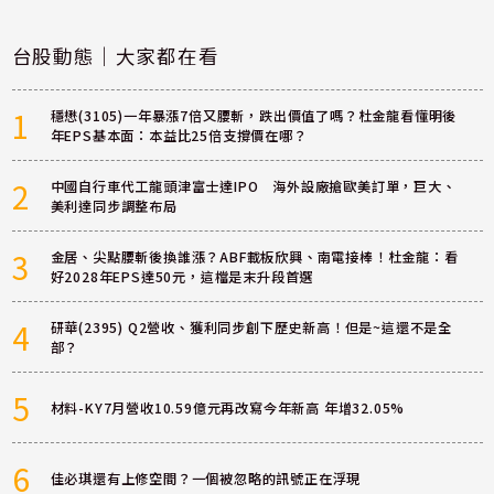
台股動態｜大家都在看
1
穩懋(3105)一年暴漲7倍又腰斬，跌出價值了嗎？杜金龍看懂明後
年EPS基本面：本益比25倍支撐價在哪？
2
中國自行車代工龍頭津富士達IPO 海外設廠搶歐美訂單，巨大、
美利達同步調整布局
3
金居、尖點腰斬後換誰漲？ABF載板欣興、南電接棒！杜金龍：看
好2028年EPS達50元，這檔是末升段首選
4
研華(2395) Q2營收、獲利同步創下歷史新高！但是~這還不是全
部？
5
材料-KY7月營收10.59億元再改寫今年新高 年增32.05%
6
佳必琪還有上修空間？一個被忽略的訊號正在浮現