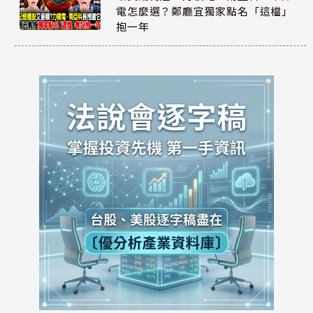
電怎麼選？鄭廳宜獨家點名「這檔」
抱一年