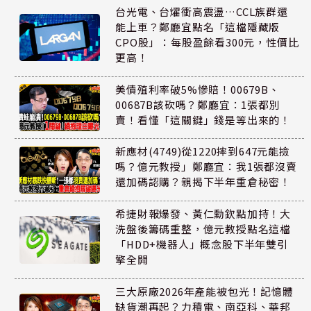
台光電、台燿衝高震盪…CCL族群還
能上車？鄭廳宜點名「這檔隱藏版
CPO股」：每股盈餘看300元，性價比
更高！
美債殖利率破5%慘賠！00679B、
00687B該砍嗎？鄭廳宜：1張都別
賣！看懂「這關鍵」錢是等出來的！
新應材(4749)從1220摔到647元能撿
嗎？億元教授」鄭廳宜：我1張都沒賣
還加碼認購？親揭下半年重倉秘密！
希捷財報爆發、黃仁勳欽點加持！大
洗盤後籌碼重整，億元教授點名這檔
「HDD+機器人」概念股下半年雙引
擎全開
三大原廠2026年產能被包光！記憶體
缺貨潮再起？力積電、南亞科、華邦