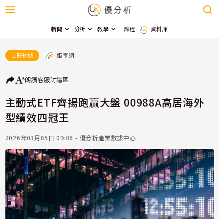
新聞
分析
教學
課程
資料庫
鉅亨網
台股動態
朗讀
客服
討論區
主動式ETF齊揚跑贏大盤 00988A高居海外
型績效四冠王
2026年03月05日 09:06 - 優分析產業數據中心