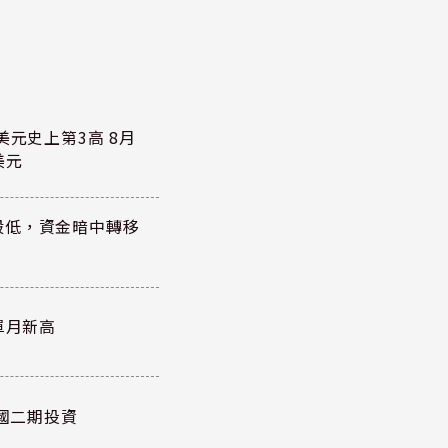
美元史上第3高 8月
美元
殺低，資金暗中轉移
單月新高
泰國二期投資