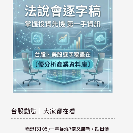
台股動態｜大家都在看
穩懋(3105)一年暴漲7倍又腰斬，跌出價