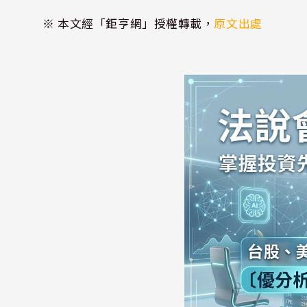
※ 本文經「鉅亨網」授權轉載，
原文出處