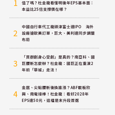
1
值了嗎？杜金龍看懂明後年EPS基本面：
本益比25倍支撐價在哪？
中國自行車代工龍頭津富士達IPO 海外
2
設廠搶歐美訂單，巨大、美利達同步調整
布局
「買群創身心受創」是真的？南亞科、國
3
巨腰斬怎麼辦？杜金龍：國巨正在重演2
年前「華城」走法！
金居、尖點腰斬後換誰漲？ABF載板欣
4
興、南電接棒！杜金龍：看好2028年
EPS達50元，這檔是末升段首選