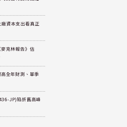
大廠資本支出看真正
《麥克林報告》估
元
調高全年財測、單季
36-JP)陷折舊高峰