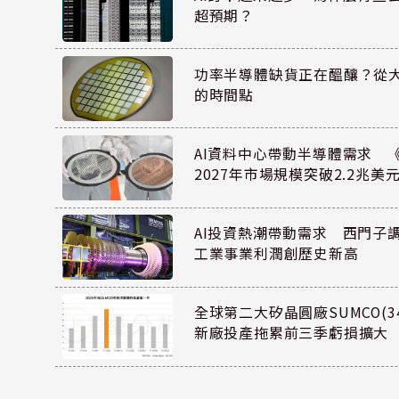
超預期？
功率半導體缺貨正在醞釀？從
的時間點
AI資料中心帶動半導體需求 
2027年市場規模突破2.2兆美
AI投資熱潮帶動需求 西門子
工業事業利潤創歷史新高
全球第二大矽晶圓廠SUMCO(34
新廠投產拖累前三季虧損擴大