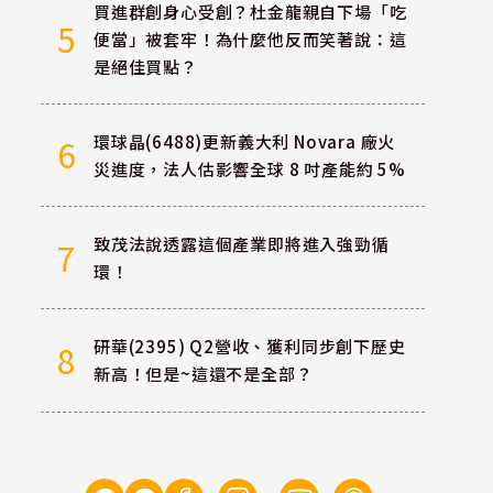
買進群創身心受創？杜金龍親自下場「吃
5
便當」被套牢！為什麼他反而笑著說：這
是絕佳買點？
環球晶(6488)更新義大利 Novara 廠火
6
災進度，法人估影響全球 8 吋產能約 5%
致茂法說透露這個產業即將進入強勁循
7
環！
研華(2395) Q2營收、獲利同步創下歷史
8
新高！但是~這還不是全部？