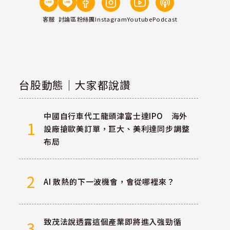
客服
討論區
粉絲團
Instagram
Youtube
Podcast
台股動態｜大家都說讚
中國自行車代工龍頭津富士達IPO 海外
1
設廠搶歐美訂單，巨大、美利達同步調整
布局
2
AI 散熱的下一波機會，會從哪裡來？
致茂法說透露這個產業即將進入強勁循
3