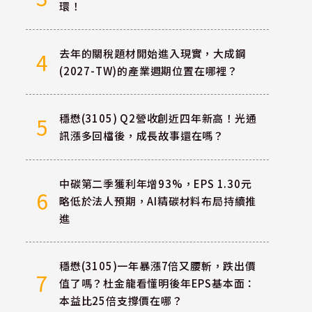
環！
去年的關稅題材開始進入現實，大成鋼
4
(2027-TW)的產業週期位置在哪裡？
穩懋(3105) Q2營收創近四年新高！光通
5
訊漲多回檔後，成長故事還在嗎？
中碳第二季獲利年增93%，EPS 1.30元
6
略低於法人預期，AI精碳材料布局持續推
進
穩懋(3105)一年暴漲7倍又腰斬，跌出價
7
值了嗎？杜金龍看懂明後年EPS基本面：
本益比25倍支撐價在哪？