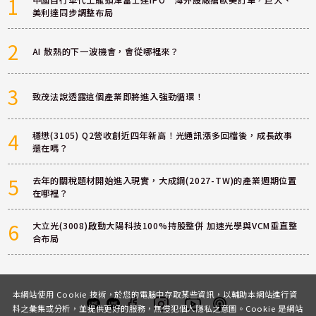
1
美利達同步調整布局
2
AI 散熱的下一波機會，會從哪裡來？
3
致茂法說透露這個產業即將進入強勁循環！
4
穩懋(3105) Q2營收創近四年新高！光通訊漲多回檔後，成長故事
還在嗎？
5
去年的關稅題材開始進入現實，大成鋼(2027-TW)的產業週期位置
在哪裡？
6
大立光(3008)啟動大陽科技100%持股整併 加速光學與VCM垂直整
合布局
本網站使用 Cookie 技術，於您的電腦中存取某些資訊，以輔助本網站進行資
料之彙集或分析，並提供更好的服務，無侵犯個人隱私之意圖。Cookie 是網站