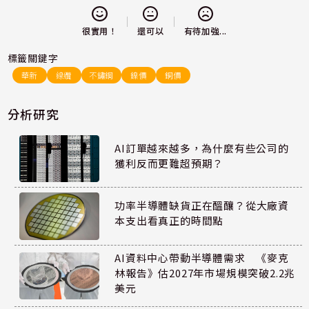
還可以
很實用！
有待加強...
標籤關鍵字
華新
線纜
不鏽鋼
鎳價
銅價
分析研究
AI訂單越來越多，為什麼有些公司的
獲利反而更難超預期？
功率半導體缺貨正在醞釀？從大廠資
本支出看真正的時間點
AI資料中心帶動半導體需求 《麥克
林報告》估2027年市場規模突破2.2兆
美元