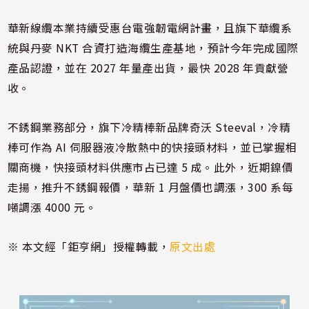
華新線纜本業持續受惠台電強韌電網計畫，且旗下華纜系
統與丹麥 NKT 合資打造海纜生產基地，預計今年完成國際
產品認證，並在 2027 年量產出貨，最快 2028 年貢獻營
收。
不銹鋼業務部分，旗下冷精棒新品牌奇沃 Steeval，冷精
棒可作為 AI 伺服器液冷散熱中的快接頭材料，並已掌握相
關商機，快接頭材料供應市占已達 5 成。此外，近期鎳價
走揚，推升不銹鋼報價，華新 1 月盤價也調漲，300 系每
噸調漲 4000 元。
※ 本文經「鉅亨網」授權轉載，
原文出處