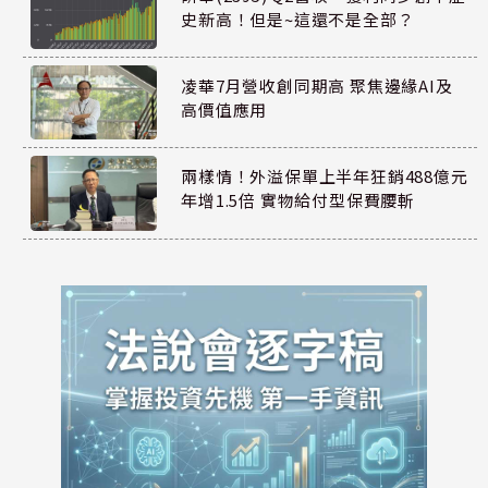
史新高！但是~這還不是全部？
凌華7月營收創同期高 聚焦邊緣AI及
高價值應用
兩樣情！外溢保單上半年狂銷488億元
年增1.5倍 實物給付型保費腰斬