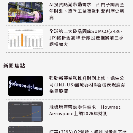
AI投資熱潮帶動需求 西門子調高全
年財測、單季工業事業利潤創歷史新
高
全球第二大矽晶圓廠SUMCO(3436-
JP)陷折舊高峰 新廠投產拖累前三季
虧損擴大
新聞焦點
強勁新藥業務推升財測上修，嬌生公
司(JNJ-US)醫療器材&器械表現疲弱
拖累股價
飛機增產帶動零件需求 Howmet
Aerospace上調2026年財測
研華(2395) Q2營收、獲利同步創下歷