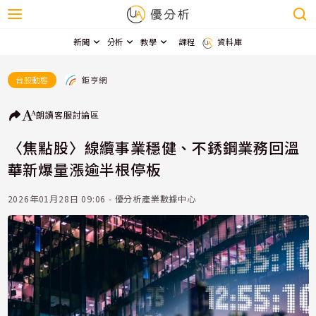
新聞
分析
教學
課程
資料庫
鉅亨網
台股動態
朗讀
客服
討論區
〈焦點股〉線纜事業穩健、不銹鋼業務回溫
華新爆量漲逾半根停板
2026年01月28日 09:06 - 優分析產業數據中心