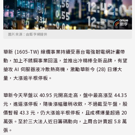
圖片來源：由鉅亨網提供
華新 (1605-TW) 線纜事業持續受惠台電強韌電網計畫帶
動，加上不銹鋼事業回溫，並推出冷精棒全新品牌，有望
搶攻 AI 伺服器液冷散熱商機，激勵華新今 (28) 日爆大
量，大漲逾半根停板。
華新今天早盤以 40.95 元開高走高，盤中最高漲至 44.35
元，進逼漲停板，隨後漲幅雖稍收斂，不過截至午盤，股
價暫報 43.3 元，仍大漲逾半根停板，且成標爆量超過 20
萬張。至於三大法人近日籌碼動向，上周合計賣超 5.8 萬
張。