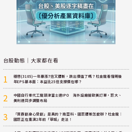
台股動態｜大家都在看
1
穩懋(3105)一年暴漲7倍又腰斬，跌出價值了嗎？杜金龍看懂明後
年EPS基本面：本益比25倍支撐價在哪？
2
中國自行車代工龍頭津富士達IPO 海外設廠搶歐美訂單，巨大、
美利達同步調整布局
3
「買群創身心受創」是真的？南亞科、國巨腰斬怎麼辦？杜金龍：
國巨正在重演2年前「華城」走法！