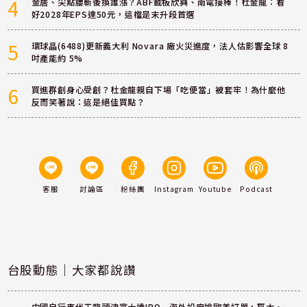
4
金居、尖點腰斬後換誰漲？ABF載板欣興、南電接棒！杜金龍：看
好2028年EPS達50元，這檔是末升段首選
5
環球晶(6488)更新義大利 Novara 廠火災進度，法人估影響全球 8
吋產能約 5%
6
買進群創身心受創？杜金龍親自下場「吃便當」被套牢！為什麼他
反而笑著說：這是絕佳買點？
客服
討論區
粉絲團
Instagram
Youtube
Podcast
台股動態｜大家都說讚
中國自行車代工龍頭津富士達IPO 海外設廠搶歐美訂單，巨大、