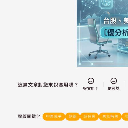
這篇文章對您來說實用嗎？
還可以
很實用！
標籤關鍵字
中東戰爭
伊朗
製造業
景氣指標