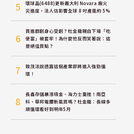
環球晶(6488)更新義大利 Novara 廠火
5
災進度，法人估影響全球 8 吋產能約 5%
買進群創身心受創？杜金龍親自下場「吃
6
便當」被套牢！為什麼他反而笑著說：這
是絕佳買點？
致茂法說透露這個產業即將進入強勁循
7
環！
長鑫存儲暴漲吸金、海力士重挫！南亞
8
科、華邦電腰斬能買嗎？杜金龍：長線多
頭循環看好到明年5月