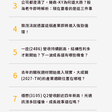
公司都澄清了，臻鼎-KY為何還大跌？股
3
海老牛即時解析：現在要看的是這三件事
致茂法說透露這個產業即將進入強勁循
4
環！
一詮(2486) 營收持續創高，結構性利多
5
才剛開始？下一波成長還有哪些機會？
去年的關稅題材開始進入現實，大成鋼
6
(2027-TW)的產業週期位置在哪裡？
穩懋(3105) Q2營收創近四年新高！光通
7
訊漲多回檔後，成長故事還在嗎？