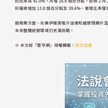
的比率為 41.0%，月增 16.6 個百分點，反
好廠商增加 13.8 個百分點至 39.6%，看壞比率僅增
服務業方面，在美伊衝突推升油價和通膨預期升
未來整體經營環境仍充滿挑戰。
※ 本文經「鉅亨網」授權轉載，
原文出處