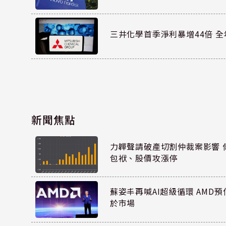
三井化學首季淨利暴增44倍 
新聞焦點
力韡聲請破產切割仲裁案影響 偉
包袱、股價攻漲停
蘇姿丰再喊AI超級循環 AMD
於市場