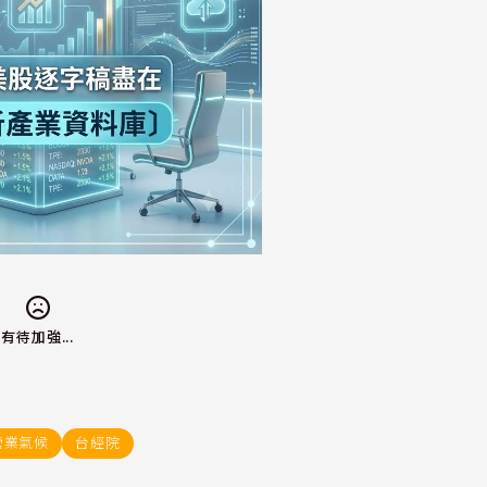
有待加強...
營業氣候
台經院