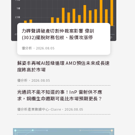
力韡聲請破產切割仲裁案影響 偉訓
(3032)擺脫財務包袱、股價攻漲停
優分析
．
2026.08.05
蘇姿丰再喊AI超級循環 AMD預估未來成長速
度將高於市場
優分析
．
2026.08.05
光通訊不能不知道的事！InP 雷射供不應
求，銅纜生命週期可能比市場預期更長？
優分析產業數據中心-Claire
．
2026.08.05