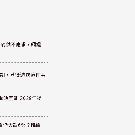
雷射供不應求，銅纜
？
績超預期，背後透露這件事
電池產能 2028年後
價仍大跌6%？降價