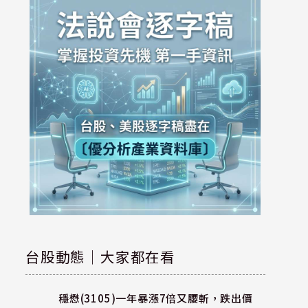
台股動態｜大家都在看
穩懋(3105)一年暴漲7倍又腰斬，跌出價