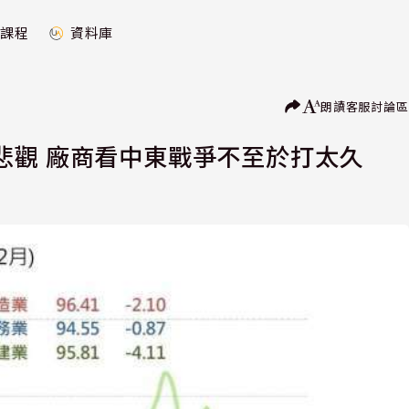
課程
資料庫
朗讀
客服
討論區
悲觀 廠商看中東戰爭不至於打太久