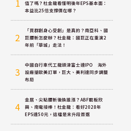
1
值了嗎？杜金龍看懂明後年EPS基本面：
本益比25倍支撐價在哪？
「買群創身心受創」是真的？南亞科、國
2
巨腰斬怎麼辦？杜金龍：國巨正在重演2
年前「華城」走法！
中國自行車代工龍頭津富士達IPO 海外
3
設廠搶歐美訂單，巨大、美利達同步調整
布局
金居、尖點腰斬後換誰漲？ABF載板欣
4
興、南電接棒！杜金龍：看好2028年
EPS達50元，這檔是末升段首選