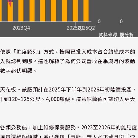
是依照「進度認列」方式，按照已投入成本占合約總成本的
收入就認列到哪。這也解釋了為何公司營收在季與月的波動
讓數字起伏明顯。
花板。該廠預計在2025年下半年到2026年初陸續投產，
到120–125公尺、4,000噸級。這意味龍德可望切入更大
類公務船，加上維修保養服務，2023至2026年的能見度
岸風電運維船領域，並已參與「慧龍」無人水下載具與「快