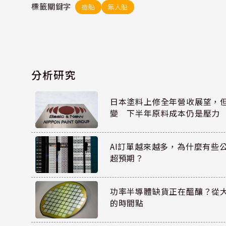
標籤關鍵字
造船
無人船
分析研究
日本塗料上修全年營收展望，
變 下半年原料成本仍是壓力
AI訂單越來越多，為什麼有些
超預期？
功率半導體缺貨正在醞釀？從
的時間點