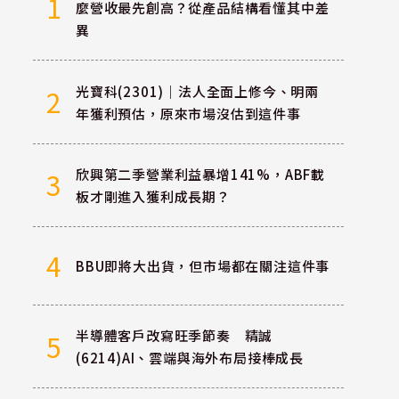
1
麼營收最先創高？從產品結構看懂其中差
異
光寶科(2301)｜法人全面上修今、明兩
2
年獲利預估，原來市場沒估到這件事
欣興第二季營業利益暴增141%，ABF載
3
板才剛進入獲利成長期？
4
BBU即將大出貨，但市場都在關注這件事
半導體客戶改寫旺季節奏 精誠
5
(6214)AI、雲端與海外布局接棒成長