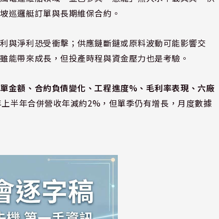
加坡巡邏艇訂單與長期維保合約。
毛利與淨利恐受衝擊；供應鏈斷鏈或原料波動可能影響交
棟雖能帶來成長，但投產時程與資金壓力也是考驗。
訂單金額、合約負債變化、工程進度%、毛利率表現、六廠
5年上半年合併營收年減約2%，但單季仍有增長，月度數據