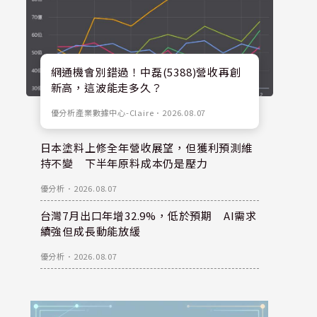
網通機會別錯過！中磊(5388)營收再創
新高，這波能走多久？
優分析產業數據中心-Claire
．
2026.08.07
日本塗料上修全年營收展望，但獲利預測維
持不變 下半年原料成本仍是壓力
優分析
．
2026.08.07
台灣7月出口年增32.9%，低於預期 AI需求
續強但成長動能放緩
優分析
．
2026.08.07