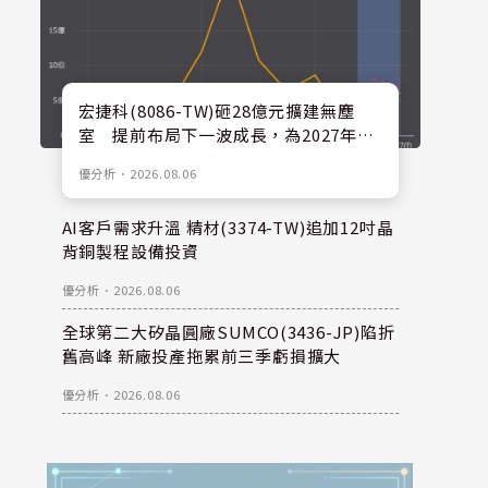
宏捷科(8086-TW)砸28億元擴建無塵
室 提前布局下一波成長，為2027年後
擴產預留空間
優分析
．
2026.08.06
AI客戶需求升溫 精材(3374-TW)追加12吋晶
背銅製程設備投資
優分析
．
2026.08.06
全球第二大矽晶圓廠SUMCO(3436-JP)陷折
舊高峰 新廠投產拖累前三季虧損擴大
優分析
．
2026.08.06