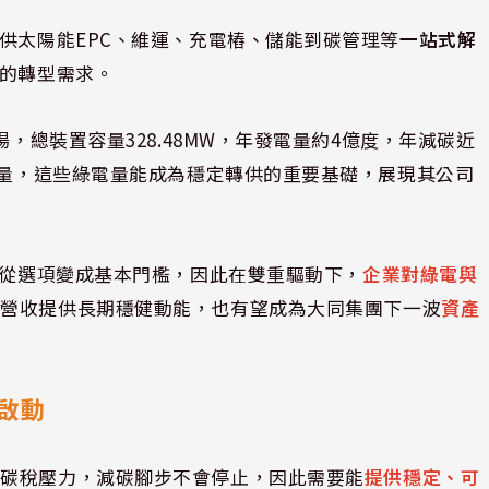
供太陽能EPC、維運、充電樁、儲能到碳管理等
一站式解
來的轉型需求。
場，總裝置容量328.48MW，年發電量約4億度，年減碳近
收量，這些綠電量能成為穩定轉供的重要基礎，展現其公司
已從選項變成基本門檻，因此在雙重驅動下，
企業對綠電與
為營收提供長期穩健動能，也有望成為大同集團下一波
資產
啟動
際碳稅壓力，減碳腳步不會停止，因此需要能
提供穩定、可