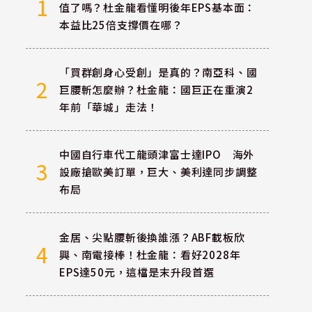
1
值了嗎？杜金龍看懂明後年EPS基本面：
本益比25倍支撐價在哪？
「買群創身心受創」是真的？南亞科、國
2
巨腰斬怎麼辦？杜金龍：國巨正在重演2
年前「華城」走法！
中國自行車代工龍頭津富士達IPO 海外
3
設廠搶歐美訂單，巨大、美利達同步調整
布局
金居、尖點腰斬後換誰漲？ABF載板欣
4
興、南電接棒！杜金龍：看好2028年
EPS達50元，這檔是末升段首選