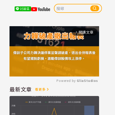
討論區
閱讀文章
arrow_forward_ios
Powered by 
GliaStudios
最新文章
看更多
Mute