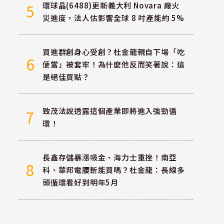
環球晶(6488)更新義大利 Novara 廠火
5
災進度，法人估影響全球 8 吋產能約 5%
買進群創身心受創？杜金龍親自下場「吃
6
便當」被套牢！為什麼他反而笑著說：這
是絕佳買點？
致茂法說透露這個產業即將進入強勁循
7
環！
長鑫存儲暴漲吸金、海力士重挫！南亞
8
科、華邦電腰斬能買嗎？杜金龍：長線多
頭循環看好到明年5月