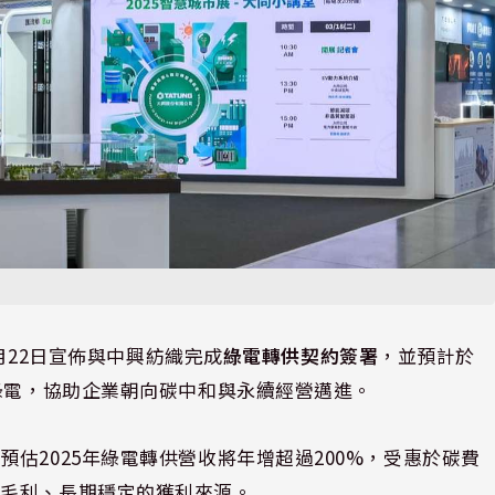
4月22日宣佈與中興紡織完成
綠電轉供契約簽署
，並預計於
度綠電，協助企業朝向碳中和與永續經營邁進。
估2025年綠電轉供營收將年增超過200%，受惠於碳費
高毛利、長期穩定的獲利來源。