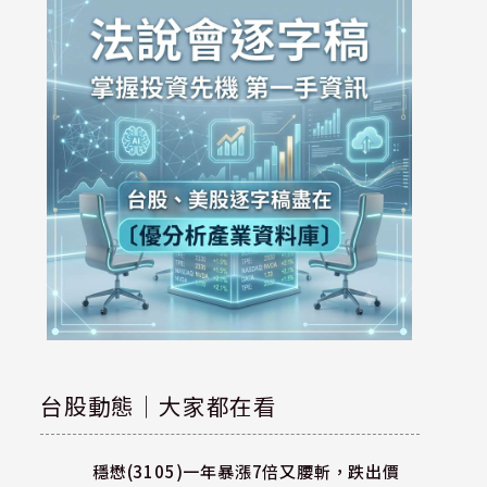
台股動態｜大家都在看
穩懋(3105)一年暴漲7倍又腰斬，跌出價