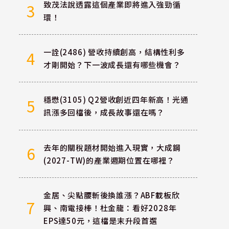
致茂法說透露這個產業即將進入強勁循
3
環！
一詮(2486) 營收持續創高，結構性利多
4
才剛開始？下一波成長還有哪些機會？
穩懋(3105) Q2營收創近四年新高！光通
5
訊漲多回檔後，成長故事還在嗎？
去年的關稅題材開始進入現實，大成鋼
6
(2027-TW)的產業週期位置在哪裡？
金居、尖點腰斬後換誰漲？ABF載板欣
7
興、南電接棒！杜金龍：看好2028年
EPS達50元，這檔是末升段首選