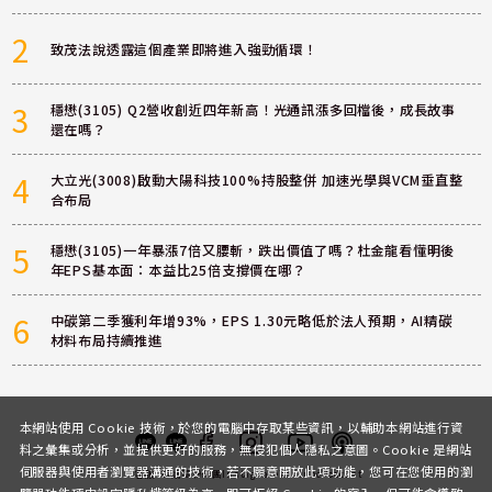
2
致茂法說透露這個產業即將進入強勁循環！
3
穩懋(3105) Q2營收創近四年新高！光通訊漲多回檔後，成長故事
還在嗎？
4
大立光(3008)啟動大陽科技100%持股整併 加速光學與VCM垂直整
合布局
5
穩懋(3105)一年暴漲7倍又腰斬，跌出價值了嗎？杜金龍看懂明後
年EPS基本面：本益比25倍支撐價在哪？
6
中碳第二季獲利年增93%，EPS 1.30元略低於法人預期，AI精碳
材料布局持續推進
本網站使用 Cookie 技術，於您的電腦中存取某些資訊，以輔助本網站進行資
料之彙集或分析，並提供更好的服務，無侵犯個人隱私之意圖。Cookie 是網站
伺服器與使用者瀏覽器溝通的技術，若不願意開放此項功能，您可在您使用的瀏
客服
討論區
粉絲團
Instagram
Youtube
Podcast