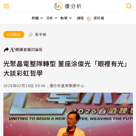
新聞
分析
教學
課程
資料庫
鉅亨網
台股動態
朗讀
客服
討論區
光聚晶電整隊轉型 董座涂俊光「眼裡有光」
大談彩虹哲學
2026年03月24日 09:06 - 優分析產業數據中心