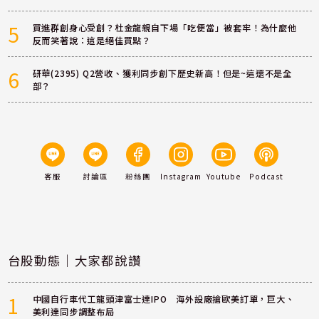
5
買進群創身心受創？杜金龍親自下場「吃便當」被套牢！為什麼他
反而笑著說：這是絕佳買點？
6
研華(2395) Q2營收、獲利同步創下歷史新高！但是~這還不是全
部？
客服
討論區
粉絲團
Instagram
Youtube
Podcast
台股動態｜大家都說讚
1
中國自行車代工龍頭津富士達IPO 海外設廠搶歐美訂單，巨大、
美利達同步調整布局