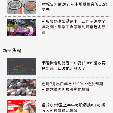
林報告》估2027年市場規模突破2.2兆
美元
AI投資熱潮帶動需求 西門子調高全
年財測、單季工業事業利潤創歷史新
高
新聞焦點
網通機會別錯過！中磊(5388)營收再
創新高，這波能走多久？
台灣7月出口年增32.9%，低於預期
AI需求續強但成長動能放緩
邑錡Q2轉盈上半年每股虧損0.3元 續
投入AI視覺產品開發