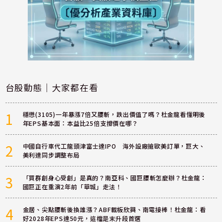
台股動態｜大家都在看
1
穩懋(3105)一年暴漲7倍又腰斬，跌出價值了嗎？杜金龍看懂明後
年EPS基本面：本益比25倍支撐價在哪？
2
中國自行車代工龍頭津富士達IPO 海外設廠搶歐美訂單，巨大、
美利達同步調整布局
3
「買群創身心受創」是真的？南亞科、國巨腰斬怎麼辦？杜金龍：
國巨正在重演2年前「華城」走法！
4
金居、尖點腰斬後換誰漲？ABF載板欣興、南電接棒！杜金龍：看
好2028年EPS達50元，這檔是末升段首選