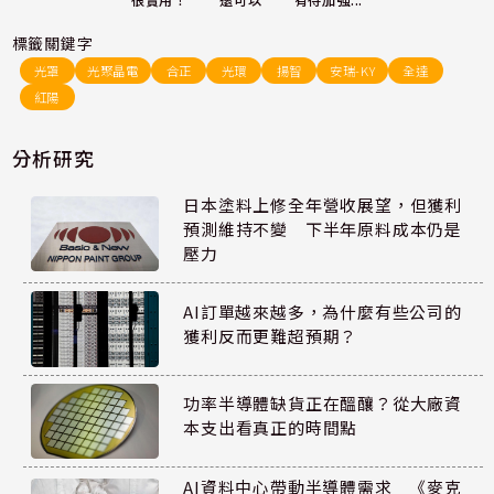
還可以
很實用！
有待加強...
標籤關鍵字
光罩
光聚晶電
合正
光環
揚智
安瑞-KY
全達
紅陽
分析研究
日本塗料上修全年營收展望，但獲利
預測維持不變 下半年原料成本仍是
壓力
AI訂單越來越多，為什麼有些公司的
獲利反而更難超預期？
功率半導體缺貨正在醞釀？從大廠資
本支出看真正的時間點
AI資料中心帶動半導體需求 《麥克