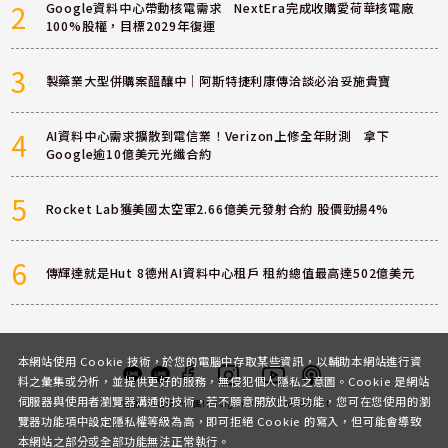
2
Google資料中心帶動核電需求 NextEra完成收購愛荷華核電廠
100%股權，目標2029年復運
3
製藥業大型併購案醞釀中｜阿斯特捷利康傳洽談必治妥施貴寶
4
AI資料中心需求擴散到電信業！Verizon上修全年財測 拿下
Google逾10億美元光纖合約
5
Rocket Lab獲美國太空軍2.66億美元發射合約 股價勁揚4%
6
傳輝達就是Hut 8德州AI資料中心租戶 租約總值最高達502億美元
本網站使用 Cookie 技術，於您的電腦中存取某些資訊，以輔助本網站進行資
料之彙集或分析，並提供更好的服務，無侵犯個人隱私之意圖。Cookie 是網站
伺服器與使用者瀏覽器溝通的技術，若不願意開放此項功能，您可在您使用的瀏
客服
討論區
粉絲團
Instagram
Youtube
Podcast
覽器功能項中設定隱私權等級為高，即可拒絕 Cookie 的寫入，但可能會導致
本網站之部分或全部功能無法正常執行。