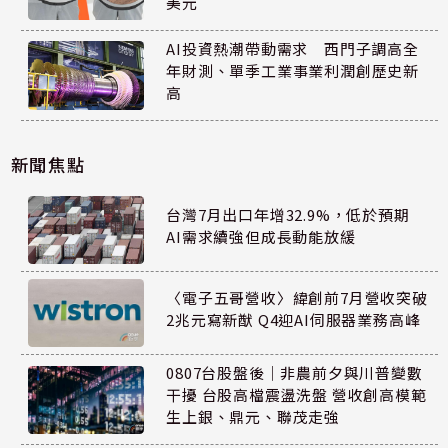
美元
AI投資熱潮帶動需求 西門子調高全
年財測、單季工業事業利潤創歷史新
高
新聞焦點
台灣7月出口年增32.9%，低於預期
AI需求續強但成長動能放緩
〈電子五哥營收〉緯創前7月營收突破
2兆元寫新猷 Q4迎AI伺服器業務高峰
0807台股盤後｜非農前夕與川普變數
干擾 台股高檔震盪洗盤 營收創高模範
生上銀、鼎元、聯茂走強