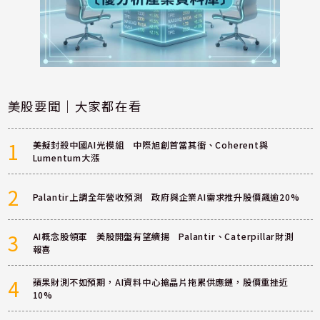
美股要聞｜大家都在看
1
美擬封殺中國AI光模組 中際旭創首當其衝、Coherent與
Lumentum大漲
2
Palantir上調全年營收預測 政府與企業AI需求推升股價飆逾20%
3
AI概念股領軍 美股開盤有望續揚 Palantir、Caterpillar財測
報喜
4
蘋果財測不如預期，AI資料中心搶晶片拖累供應鏈，股價重挫近
10%