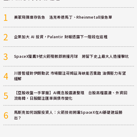
1
美軍飛彈庫存告急 洛克希德馬丁、Rheinmetall接急單
2
企業加大 AI 投資，Palantir 財報透露下一階段在這裡
3
SpaceX獵鷹9號火箭殘骸即將撞月球 將留下史上最大人造撞擊坑
4
川普暫緩對伊朗動武 市場關注荷姆茲海峽能否重啟 油價壓力有望
緩解
5
【亞股收盤一手掌握】AI概念股震盪整理 台股高檔震盪、外資回
流南韓，日股關注匯率與債市變化
6
馬斯克如何說服投資人：火箭技術將讓SpaceX在AI基礎建設勝
出？