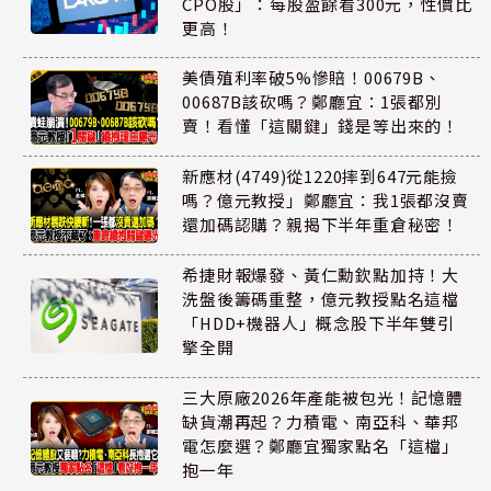
CPO股」：每股盈餘看300元，性價比
更高！
美債殖利率破5%慘賠！00679B、
00687B該砍嗎？鄭廳宜：1張都別
賣！看懂「這關鍵」錢是等出來的！
新應材(4749)從1220摔到647元能撿
嗎？億元教授」鄭廳宜：我1張都沒賣
還加碼認購？親揭下半年重倉秘密！
希捷財報爆發、黃仁勳欽點加持！大
洗盤後籌碼重整，億元教授點名這檔
「HDD+機器人」概念股下半年雙引
擎全開
三大原廠2026年產能被包光！記憶體
缺貨潮再起？力積電、南亞科、華邦
電怎麼選？鄭廳宜獨家點名「這檔」
抱一年