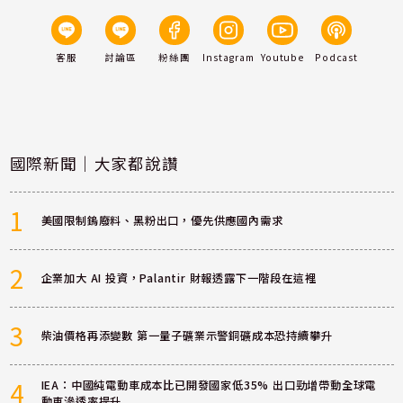
客服
討論區
粉絲團
Instagram
Youtube
Podcast
國際新聞｜大家都說讚
1
美國限制鎢廢料、黑粉出口，優先供應國內需求
2
企業加大 AI 投資，Palantir 財報透露下一階段在這裡
3
柴油價格再添變數 第一量子礦業示警銅礦成本恐持續攀升
4
IEA：中國純電動車成本比已開發國家低35% 出口勁增帶動全球電
動車滲透率提升