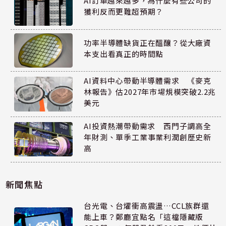
AI訂單越來越多，為什麼有些公司的
獲利反而更難超預期？
功率半導體缺貨正在醞釀？從大廠資
本支出看真正的時間點
AI資料中心帶動半導體需求 《麥克
林報告》估2027年市場規模突破2.2兆
美元
AI投資熱潮帶動需求 西門子調高全
年財測、單季工業事業利潤創歷史新
高
新聞焦點
台光電、台燿衝高震盪…CCL族群還
能上車？鄭廳宜點名「這檔隱藏版