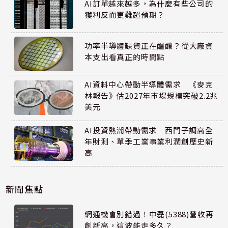
AI訂單越來越多，為什麼有些公司的
獲利反而更難超預期？
功率半導體缺貨正在醞釀？從大廠資
本支出看真正的時間點
AI資料中心帶動半導體需求 《麥克
林報告》估2027年市場規模突破2.2兆
美元
AI投資熱潮帶動需求 西門子調高全
年財測、單季工業事業利潤創歷史新
高
新聞焦點
網通機會別錯過！中磊(5388)營收再
創新高，這波能走多久？