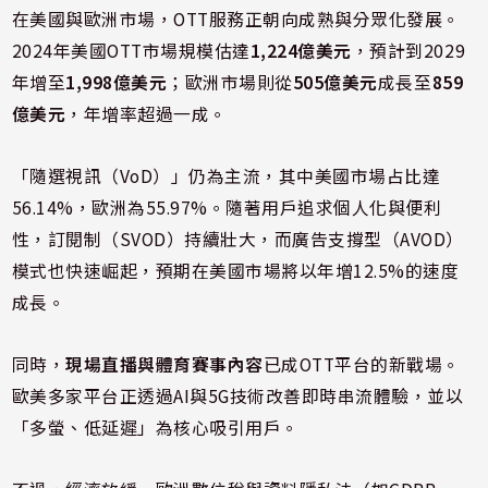
在美國與歐洲市場，OTT服務正朝向成熟與分眾化發展。
2024年美國OTT市場規模估達
1,224億美元
，預計到2029
年增至
1,998億美元
；歐洲市場則從
505億美元
成長至
859
億美元
，年增率超過一成。
「隨選視訊（VoD）」仍為主流，其中美國市場占比達
56.14%，歐洲為55.97%。隨著用戶追求個人化與便利
性，訂閱制（SVOD）持續壯大，而廣告支撐型（AVOD）
模式也快速崛起，預期在美國市場將以年增12.5%的速度
成長。
同時，
現場直播與體育賽事內容
已成OTT平台的新戰場。
歐美多家平台正透過AI與5G技術改善即時串流體驗，並以
「多螢、低延遲」為核心吸引用戶。