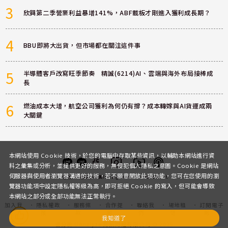
3
欣興第二季營業利益暴增141%，ABF載板才剛進入獲利成長期？
4
BBU即將大出貨，但市場都在關注這件事
5
半導體客戶改寫旺季節奏 精誠(6214)AI、雲端與海外布局接棒成
長
6
燃油成本大增，航空公司獲利為何仍有撐？成本轉嫁與AI貨運成兩
大關鍵
本網站使用 Cookie 技術，於您的電腦中存取某些資訊，以輔助本網站進行資
料之彙集或分析，並提供更好的服務，無侵犯個人隱私之意圖。Cookie 是網站
伺服器與使用者瀏覽器溝通的技術，若不願意開放此項功能，您可在您使用的瀏
客服
討論區
粉絲團
Instagram
Youtube
Podcast
覽器功能項中設定隱私權等級為高，即可拒絕 Cookie 的寫入，但可能會導致
本網站之部分或全部功能無法正常執行。
加入我
隱私權政
服務條
合作提
聯絡我
場地租
訂閱電子
們
策
款
案
們
借
報
我知道了
優分析 UAnalyze 商拓財經有限公司 © 2025