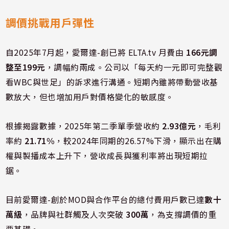
調價挑戰用戶彈性
自2025年7月起，愛爾達-創已將 ELTA.tv 月費由
166元調
整至199元
，調幅約兩成。公司以「每天約一元即可完整觀
看WBC與世足」的訴求進行溝通。短期內雖將帶動營收基
數放大，但也增加用戶對價格變化的敏感度。
根據揭露數據，2025年第二季單季營收約
2.93億元
，毛利
率約
21.71%
，較2024年同期的26.57%下滑，顯示出在購
權與製播成本上升下，營收成長與獲利率將出現短期拉
鋸。
目前愛爾達-創於MOD與合作平台的總付費用戶數已達
數十
萬級
，品牌與社群觸及人次突破
300萬
，為支撐調價的重