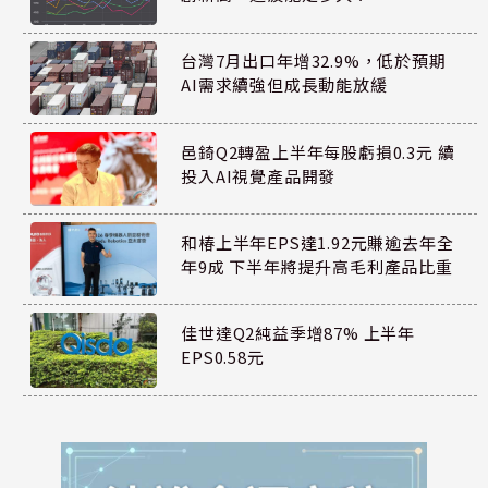
台灣7月出口年增32.9%，低於預期
AI需求續強但成長動能放緩
邑錡Q2轉盈上半年每股虧損0.3元 續
投入AI視覺產品開發
和椿上半年EPS達1.92元賺逾去年全
年9成 下半年將提升高毛利產品比重
佳世達Q2純益季增87% 上半年
EPS0.58元