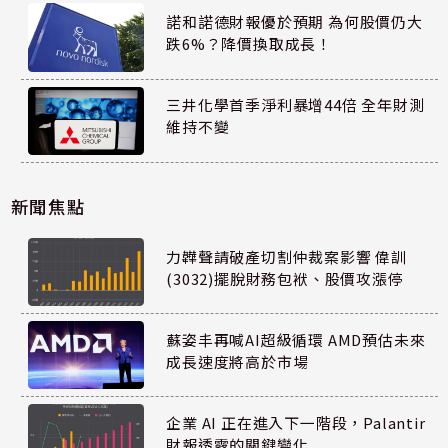
諾和諾德財報優於預期 為何股價仍大
跌6%？降價換取成長！
三井化學首季淨利暴增44倍 全年財測
維持不變
新聞焦點
力韡聲請破產切割仲裁案影響 偉訓
(3032)擺脫財務包袱、股價攻漲停
蘇姿丰再喊AI超級循環 AMD預估未來
成長速度將高於市場
企業 AI 正在進入下一階段，Palantir
財報透露的關鍵變化