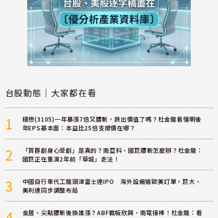
台股動態｜大家都在看
1
穩懋(3105)一年暴漲7倍又腰斬，跌出價值了嗎？杜金龍看懂明後
年EPS基本面：本益比25倍支撐價在哪？
2
「買群創身心受創」是真的？南亞科、國巨腰斬怎麼辦？杜金龍：
國巨正在重演2年前「華城」走法！
3
中國自行車代工龍頭津富士達IPO 海外設廠搶歐美訂單，巨大、
美利達同步調整布局
4
金居、尖點腰斬後換誰漲？ABF載板欣興、南電接棒！杜金龍：看