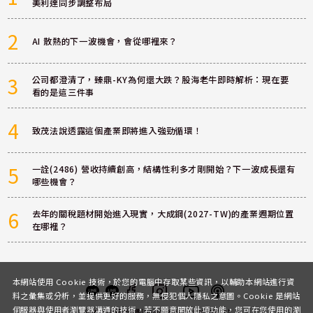
美利達同步調整布局
2
AI 散熱的下一波機會，會從哪裡來？
3
公司都澄清了，臻鼎-KY為何還大跌？股海老牛即時解析：現在要
看的是這三件事
4
致茂法說透露這個產業即將進入強勁循環！
5
一詮(2486) 營收持續創高，結構性利多才剛開始？下一波成長還有
哪些機會？
6
去年的關稅題材開始進入現實，大成鋼(2027-TW)的產業週期位置
在哪裡？
本網站使用 Cookie 技術，於您的電腦中存取某些資訊，以輔助本網站進行資
料之彙集或分析，並提供更好的服務，無侵犯個人隱私之意圖。Cookie 是網站
伺服器與使用者瀏覽器溝通的技術，若不願意開放此項功能，您可在您使用的瀏
客服
討論區
粉絲團
Instagram
Youtube
Podcast