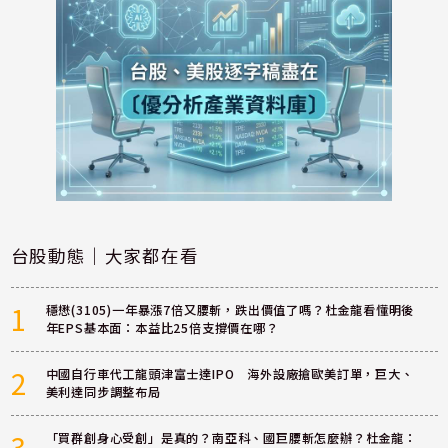
台股動態｜大家都在看
1
穩懋(3105)一年暴漲7倍又腰斬，跌出價值了嗎？杜金龍看懂明後
年EPS基本面：本益比25倍支撐價在哪？
2
中國自行車代工龍頭津富士達IPO 海外設廠搶歐美訂單，巨大、
美利達同步調整布局
3
「買群創身心受創」是真的？南亞科、國巨腰斬怎麼辦？杜金龍：