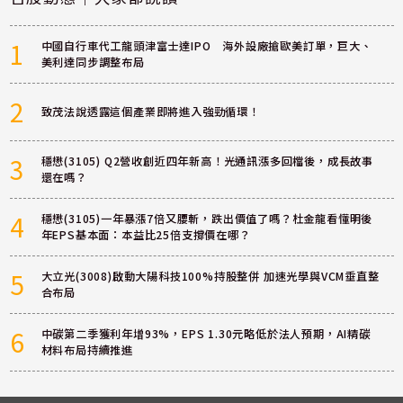
1
中國自行車代工龍頭津富士達IPO 海外設廠搶歐美訂單，巨大、
美利達同步調整布局
2
致茂法說透露這個產業即將進入強勁循環！
3
穩懋(3105) Q2營收創近四年新高！光通訊漲多回檔後，成長故事
還在嗎？
4
穩懋(3105)一年暴漲7倍又腰斬，跌出價值了嗎？杜金龍看懂明後
年EPS基本面：本益比25倍支撐價在哪？
5
大立光(3008)啟動大陽科技100%持股整併 加速光學與VCM垂直整
合布局
6
中碳第二季獲利年增93%，EPS 1.30元略低於法人預期，AI精碳
材料布局持續推進