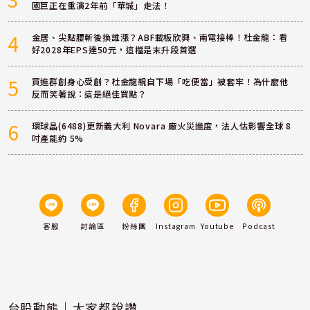
國巨正在重演2年前「華城」走法！
4
金居、尖點腰斬後換誰漲？ABF載板欣興、南電接棒！杜金龍：看
好2028年EPS達50元，這檔是末升段首選
5
買進群創身心受創？杜金龍親自下場「吃便當」被套牢！為什麼他
反而笑著說：這是絕佳買點？
6
環球晶(6488)更新義大利 Novara 廠火災進度，法人估影響全球 8
吋產能約 5%
客服
討論區
粉絲團
Instagram
Youtube
Podcast
台股動態｜大家都說讚