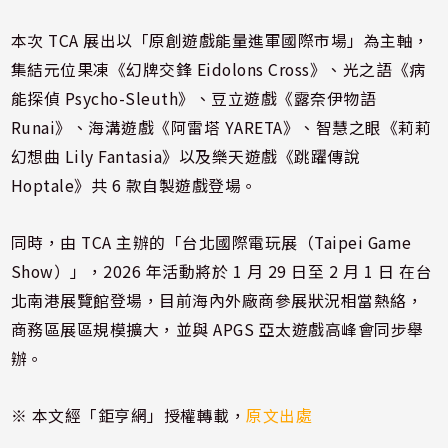
本次 TCA 展出以「原創遊戲能量進軍國際市場」為主軸，
集結元位果凍《幻牌交鋒 Eidolons Cross》、光之語《病
能探偵 Psycho-Sleuth》、豆立遊戲《露奈伊物語
Runai》、海溝遊戲《阿雷塔 YARETA》、智慧之眼《莉莉
幻想曲 Lily Fantasia》以及樂天遊戲《跳躍傳說
Hoptale》共 6 款自製遊戲登場。
同時，由 TCA 主辦的「台北國際電玩展（Taipei Game
Show）」，2026 年活動將於 1 月 29 日至 2 月 1 日 在台
北南港展覽館登場，目前海內外廠商參展狀況相當熱絡，
商務區展區規模擴大，並與 APGS 亞太遊戲高峰會同步舉
辦。
※ 本文經「鉅亨網」授權轉載，
原文出處