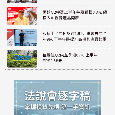
邑錡Q2轉盈上半年每股虧損0.3元 續
投入AI視覺產品開發
和椿上半年EPS達1.92元賺逾去年全
年9成 下半年將提升高毛利產品比重
佳世達Q2純益季增87% 上半年
EPS0.58元