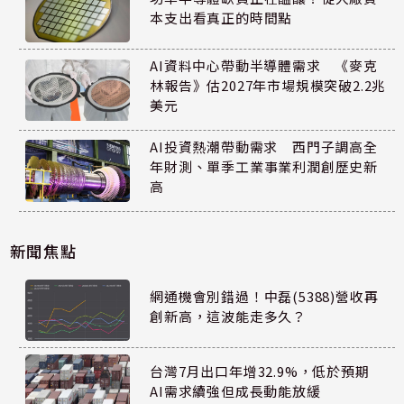
本支出看真正的時間點
AI資料中心帶動半導體需求 《麥克
林報告》估2027年市場規模突破2.2兆
美元
AI投資熱潮帶動需求 西門子調高全
年財測、單季工業事業利潤創歷史新
高
新聞焦點
網通機會別錯過！中磊(5388)營收再
創新高，這波能走多久？
台灣7月出口年增32.9%，低於預期
AI需求續強但成長動能放緩