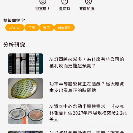
還可以
很實用！
有待加強...
標籤關鍵字
志強-KY
百和
豐泰
自結獲利
分析研究
AI訂單越來越多，為什麼有些公司的
獲利反而更難超預期？
功率半導體缺貨正在醞釀？從大廠資
本支出看真正的時間點
AI資料中心帶動半導體需求 《麥克
林報告》估2027年市場規模突破2.2兆
美元
AI投資熱潮帶動需求 西門子調高全