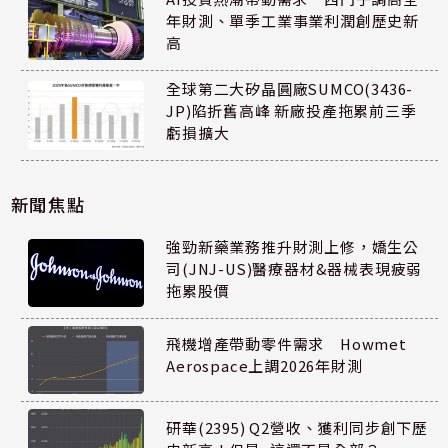
年財測、單季工業事業利潤創歷史新
高
全球第二大矽晶圓廠SUMCO(3436-
JP)陷折舊高峰 新廠投產拖累前三季
虧損擴大
新聞焦點
強勁新藥業務推升財測上修，嬌生公
司(JNJ-US)醫療器材&器械表現疲弱
拖累股價
飛機增產帶動零件需求 Howmet
Aerospace上調2026年財測
研華(2395) Q2營收、獲利同步創下歷