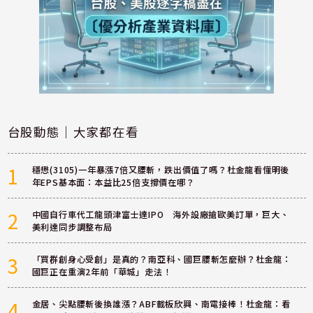
台股動態｜大家都在看
1
穩懋(3105)一年暴漲7倍又腰斬，跌出價值了嗎？杜金龍看懂明後
年EPS基本面：本益比25倍支撐價在哪？
2
中國自行車代工龍頭津富士達IPO 海外設廠搶歐美訂單，巨大、
美利達同步調整布局
3
「買群創身心受創」是真的？南亞科、國巨腰斬怎麼辦？杜金龍：
國巨正在重演2年前「華城」走法！
4
金居、尖點腰斬後換誰漲？ABF載板欣興、南電接棒！杜金龍：看