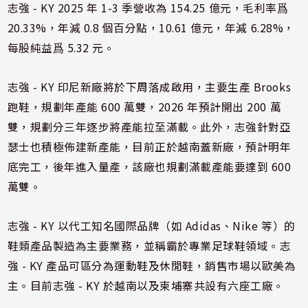
志強 - KY 2025 年 1-3 季營收為 154.25 億元，毛利率爲
20.33%，年減 0.8 個百分點，10.61 億元，年減 6.28%，
每股純益爲 5.32 元。
志強 - KY 印尼新廠將於下周落成啟用，主要生產 Brooks
跑鞋，規劃年產能 600 萬雙，2026 年預計開出 200 萬
雙，規劃分三年逐步將產能拉至滿載。此外，志強針對亞
瑟士也積極佈建新產能，目前正於越南蓋新廠，預計明年
底完工，後年進入量產，該廠也規劃滿載產能要達到 600
萬雙。
志強 - KY 以代工知名國際品牌（如 Adidas、Nike 等）的
鞋類產品製造為主要業務，並稱霸於專業足球鞋領域。志
強 - KY 產品可區分為運動鞋及休閒鞋，銷售市場以歐美為
主。目前志強 - KY 於越南以及柬埔寨共設有六座工廠。