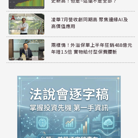
史新高！但是~這還不是全部？
凌華7月營收創同期高 聚焦邊緣AI及
高價值應用
兩樣情！外溢保單上半年狂銷488億元
年增1.5倍 實物給付型保費腰斬