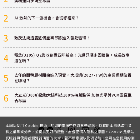
美利達同步調整布局
2
AI 散熱的下一波機會，會從哪裡來？
3
致茂法說透露這個產業即將進入強勁循環！
4
穩懋(3105) Q2營收創近四年新高！光通訊漲多回檔後，成長故事
還在嗎？
5
去年的關稅題材開始進入現實，大成鋼(2027-TW)的產業週期位置
在哪裡？
6
大立光(3008)啟動大陽科技100%持股整併 加速光學與VCM垂直整
合布局
本網站使用 Cookie 技術，於您的電腦中存取某些資訊，以輔助本網站進行資
料之彙集或分析，並提供更好的服務，無侵犯個人隱私之意圖。Cookie 是網站
伺服器與使用者瀏覽器溝通的技術，若不願意開放此項功能，您可在您使用的瀏
客服
討論區
粉絲團
Instagram
Youtube
Podcast