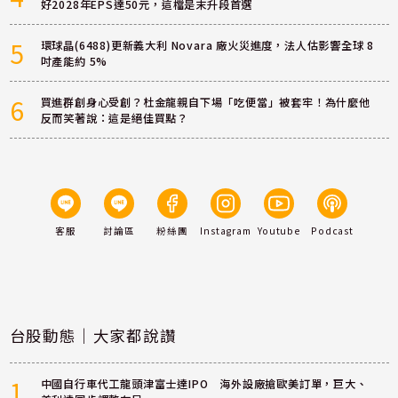
好2028年EPS達50元，這檔是末升段首選
5
環球晶(6488)更新義大利 Novara 廠火災進度，法人估影響全球 8
吋產能約 5%
6
買進群創身心受創？杜金龍親自下場「吃便當」被套牢！為什麼他
反而笑著說：這是絕佳買點？
客服
討論區
粉絲團
Instagram
Youtube
Podcast
台股動態｜大家都說讚
1
中國自行車代工龍頭津富士達IPO 海外設廠搶歐美訂單，巨大、