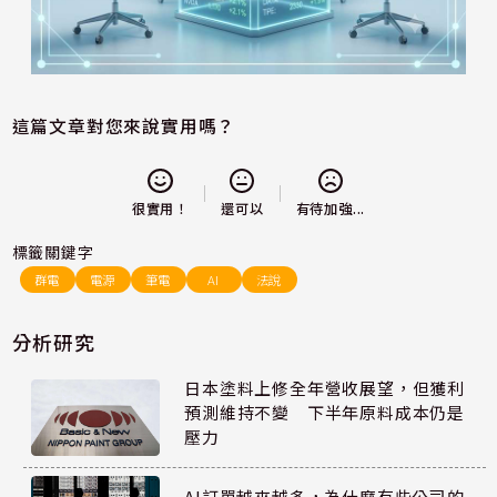
這篇文章對您來說實用嗎？
還可以
很實用！
有待加強...
標籤關鍵字
群電
電源
筆電
AI
法說
分析研究
日本塗料上修全年營收展望，但獲利
預測維持不變 下半年原料成本仍是
壓力
AI訂單越來越多，為什麼有些公司的