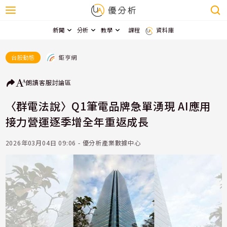
新聞
分析
教學
課程
資料庫
鉅亨網
台股動態
朗讀
客服
討論區
〈群電法說〉Q1筆電品牌急單湧現 AI應用
接力營運逐季增全年重返成長
2026年03月04日 09:06 - 優分析產業數據中心