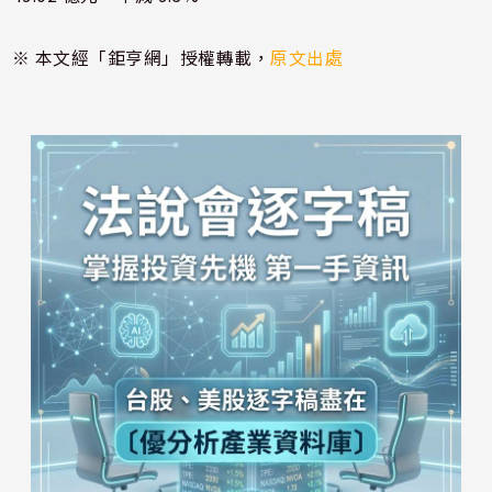
※ 本文經「鉅亨網」授權轉載，
原文出處