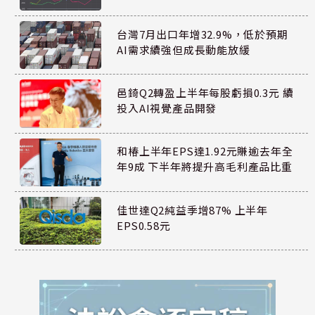
台灣7月出口年增32.9%，低於預期
AI需求續強但成長動能放緩
邑錡Q2轉盈上半年每股虧損0.3元 續
投入AI視覺產品開發
和椿上半年EPS達1.92元賺逾去年全
年9成 下半年將提升高毛利產品比重
佳世達Q2純益季增87% 上半年
EPS0.58元