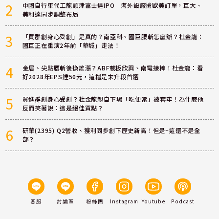
2
中國自行車代工龍頭津富士達IPO 海外設廠搶歐美訂單，巨大、
美利達同步調整布局
3
「買群創身心受創」是真的？南亞科、國巨腰斬怎麼辦？杜金龍：
國巨正在重演2年前「華城」走法！
4
金居、尖點腰斬後換誰漲？ABF載板欣興、南電接棒！杜金龍：看
好2028年EPS達50元，這檔是末升段首選
5
買進群創身心受創？杜金龍親自下場「吃便當」被套牢！為什麼他
反而笑著說：這是絕佳買點？
6
研華(2395) Q2營收、獲利同步創下歷史新高！但是~這還不是全
部？
客服
討論區
粉絲團
Instagram
Youtube
Podcast