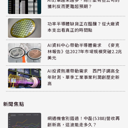
獲利反而更難超預期？
功率半導體缺貨正在醞釀？從大廠資
本支出看真正的時間點
AI資料中心帶動半導體需求 《麥克
林報告》估2027年市場規模突破2.2兆
美元
AI投資熱潮帶動需求 西門子調高全
年財測、單季工業事業利潤創歷史新
高
新聞焦點
網通機會別錯過！中磊(5388)營收再
創新高，這波能走多久？