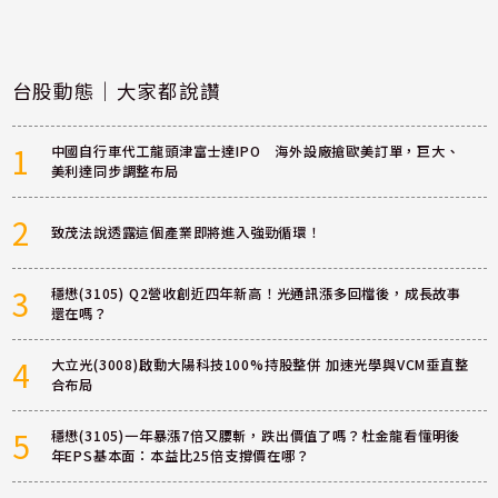
台股動態｜大家都說讚
1
中國自行車代工龍頭津富士達IPO 海外設廠搶歐美訂單，巨大、
美利達同步調整布局
2
致茂法說透露這個產業即將進入強勁循環！
3
穩懋(3105) Q2營收創近四年新高！光通訊漲多回檔後，成長故事
還在嗎？
4
大立光(3008)啟動大陽科技100%持股整併 加速光學與VCM垂直整
合布局
5
穩懋(3105)一年暴漲7倍又腰斬，跌出價值了嗎？杜金龍看懂明後
年EPS基本面：本益比25倍支撐價在哪？