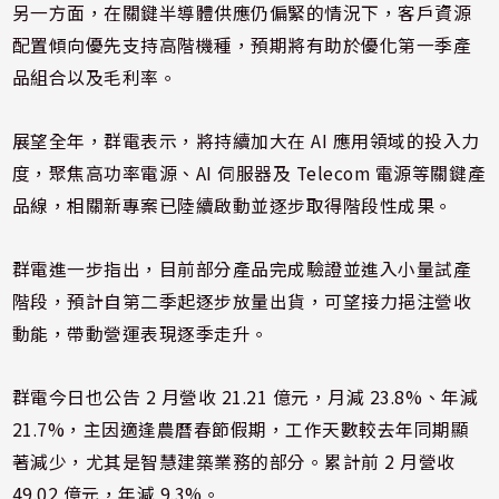
另一方面，在關鍵半導體供應仍偏緊的情況下，客戶資源
配置傾向優先支持高階機種，預期將有助於優化第一季產
品組合以及毛利率。
展望全年，群電表示，將持續加大在 AI 應用領域的投入力
度，聚焦高功率電源、AI 伺服器及 Telecom 電源等關鍵產
品線，相關新專案已陸續啟動並逐步取得階段性成果。
群電進一步指出，目前部分產品完成驗證並進入小量試產
階段，預計自第二季起逐步放量出貨，可望接力挹注營收
動能，帶動營運表現逐季走升。
群電今日也公告 2 月營收 21.21 億元，月減 23.8%、年減
21.7%，主因適逢農曆春節假期，工作天數較去年同期顯
著減少，尤其是智慧建築業務的部分。累計前 2 月營收
49.02 億元，年減 9.3%。