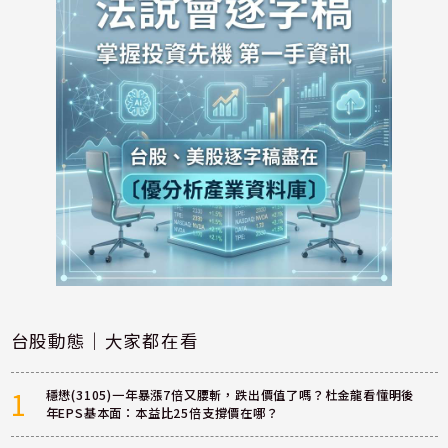
台股動態｜大家都在看
1
穩懋(3105)一年暴漲7倍又腰斬，跌出價值了嗎？杜金龍看懂明後
年EPS基本面：本益比25倍支撐價在哪？