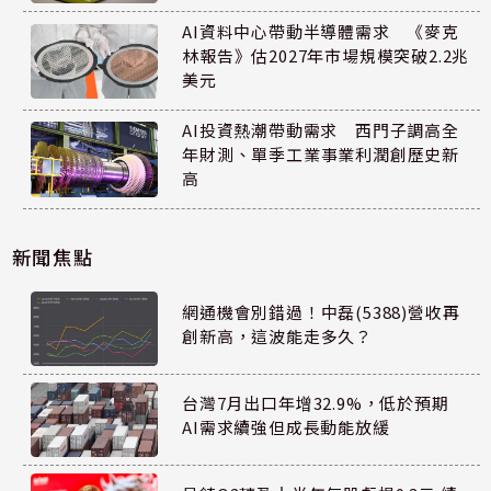
AI資料中心帶動半導體需求 《麥克
林報告》估2027年市場規模突破2.2兆
美元
AI投資熱潮帶動需求 西門子調高全
年財測、單季工業事業利潤創歷史新
高
新聞焦點
網通機會別錯過！中磊(5388)營收再
創新高，這波能走多久？
台灣7月出口年增32.9%，低於預期
AI需求續強但成長動能放緩