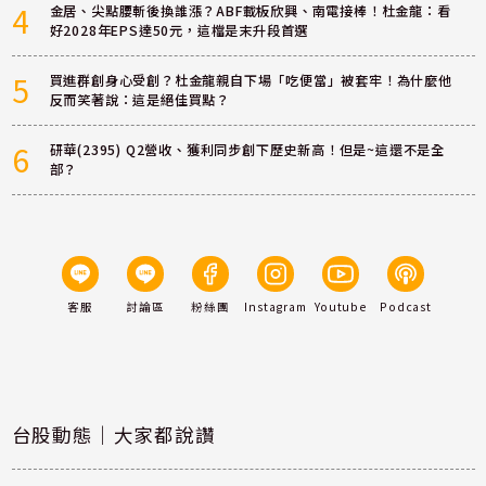
4
金居、尖點腰斬後換誰漲？ABF載板欣興、南電接棒！杜金龍：看
好2028年EPS達50元，這檔是末升段首選
5
買進群創身心受創？杜金龍親自下場「吃便當」被套牢！為什麼他
反而笑著說：這是絕佳買點？
6
研華(2395) Q2營收、獲利同步創下歷史新高！但是~這還不是全
部？
客服
討論區
粉絲團
Instagram
Youtube
Podcast
台股動態｜大家都說讚