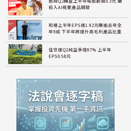
邑錡Q2轉盈上半年每股虧損0.3元 續
投入AI視覺產品開發
和椿上半年EPS達1.92元賺逾去年全
年9成 下半年將提升高毛利產品比重
佳世達Q2純益季增87% 上半年
EPS0.58元