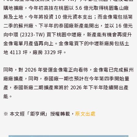
購地擴廠，今年初高技在桃園以 5.6 億元取得桃園龜山廠
房及土地，今年將投資 10 億元資本支出；而金像電包括第
二季的蘇州廠、下半年的泰國廠新產能開出，並以 16 億元
向中環 (2323-TW) 買下桃園中壢廠，新產能有機會再提升
金像電單月產值再向上。金像電買下的中壢新廠房包括土
地 4113 坪，廠房 3329 坪。
同時，對 2026 年營運金像電正向看待，金像電已完成蘇州
廠廠擴產，同時，泰國廠一期也預計在今年第四季開始量
產，泰國新廠二期擴產案將於 2026 年下半年陸續開出產
能。
※ 本文經「鉅亨網」授權轉載，
原文出處