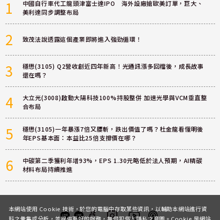
1
中國自行車代工龍頭津富士達IPO 海外設廠搶歐美訂單，巨大、
美利達同步調整布局
2
致茂法說透露這個產業即將進入強勁循環！
3
穩懋(3105) Q2營收創近四年新高！光通訊漲多回檔後，成長故事
還在嗎？
4
大立光(3008)啟動大陽科技100%持股整併 加速光學與VCM垂直整
合布局
5
穩懋(3105)一年暴漲7倍又腰斬，跌出價值了嗎？杜金龍看懂明後
年EPS基本面：本益比25倍支撐價在哪？
6
中碳第二季獲利年增93%，EPS 1.30元略低於法人預期，AI精碳
材料布局持續推進
本網站使用 Cookie 技術，於您的電腦中存取某些資訊，以輔助本網站進行資
料之彙集或分析，並提供更好的服務，無侵犯個人隱私之意圖。Cookie 是網站