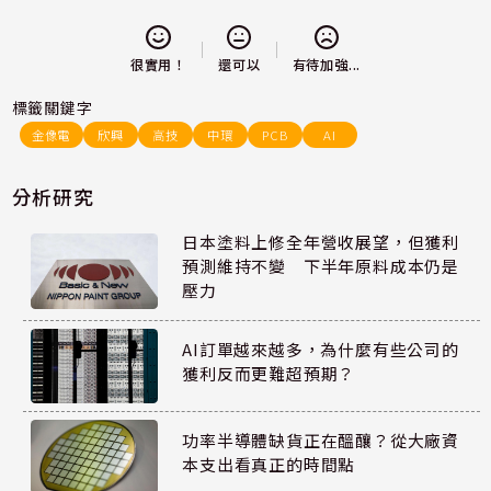
還可以
很實用！
有待加強...
標籤關鍵字
金像電
欣興
高技
中環
PCB
AI
分析研究
日本塗料上修全年營收展望，但獲利
預測維持不變 下半年原料成本仍是
壓力
AI訂單越來越多，為什麼有些公司的
獲利反而更難超預期？
功率半導體缺貨正在醞釀？從大廠資
本支出看真正的時間點