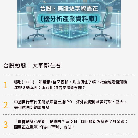
台股動態｜大家都在看
1
穩懋(3105)一年暴漲7倍又腰斬，跌出價值了嗎？杜金龍看懂明後
年EPS基本面：本益比25倍支撐價在哪？
2
中國自行車代工龍頭津富士達IPO 海外設廠搶歐美訂單，巨大、
美利達同步調整布局
3
「買群創身心受創」是真的？南亞科、國巨腰斬怎麼辦？杜金龍：
國巨正在重演2年前「華城」走法！