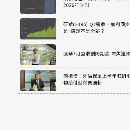
2026年財測
研華(2395) Q2營收、獲利
是~這還不是全部？
凌華7月營收創同期高 聚焦邊緣
兩樣情！外溢保單上半年狂銷48
物給付型保費腰斬