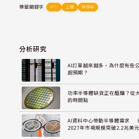
標籤關鍵字
IPO
上櫃
華豫寧
分析研究
AI訂單越來越多，為什麼有些
超預期？
功率半導體缺貨正在醞釀？從
的時間點
AI資料中心帶動半導體需求 
2027年市場規模突破2.2兆美