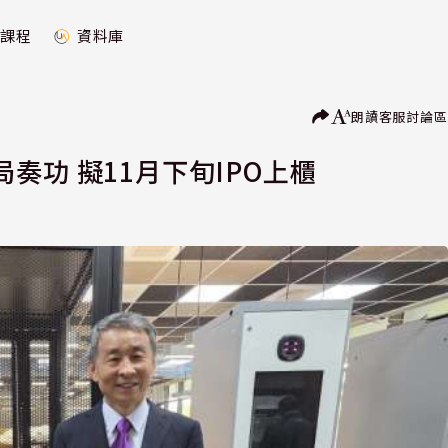
課程
資料庫
朗讀
客服
討論區
奏功 擬11月下旬IPO上櫃