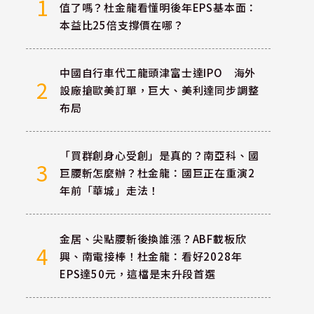
1
值了嗎？杜金龍看懂明後年EPS基本面：
本益比25倍支撐價在哪？
中國自行車代工龍頭津富士達IPO 海外
2
設廠搶歐美訂單，巨大、美利達同步調整
布局
「買群創身心受創」是真的？南亞科、國
3
巨腰斬怎麼辦？杜金龍：國巨正在重演2
年前「華城」走法！
金居、尖點腰斬後換誰漲？ABF載板欣
4
興、南電接棒！杜金龍：看好2028年
EPS達50元，這檔是末升段首選