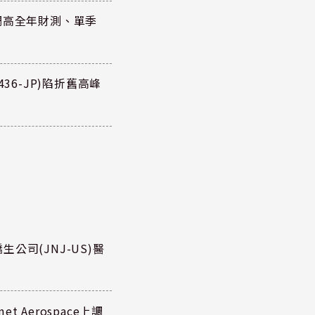
調高全年財測、單季
36-JP)陷折舊高峰
公司(JNJ-US)醫
 Aerospace上調