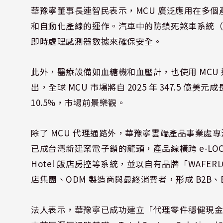
華豫寧董事長連智民表示，MCU 廣泛應用在多
和自動化產線的運作。汽車中的防鎖死煞車系統（AB
即時處理感測器數據來確保安全。
此外，醫療設備如血糖機和血壓計，也使用 MCU 進行數據
出，全球 MCU 市場將自 2025 年 347.5 億美元
10.5%，市場前景樂觀。
除了 MCU 代理通路外，華豫寧雲端產品事業處
已成台灣新建案電子鎖的龍頭，產品線橫跨 e-LOCK 
Hotel 飯店房控等系統，並以自有品牌「WAFE
店集團、ODM 製造商與最終消費者，形成 B2B、
法人表示，華豫寧已成功建立「代理零件穩健現金流