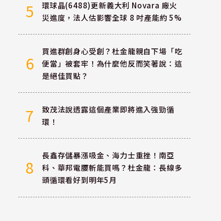
環球晶(6488)更新義大利 Novara 廠火
5
災進度，法人估影響全球 8 吋產能約 5%
買進群創身心受創？杜金龍親自下場「吃
6
便當」被套牢！為什麼他反而笑著說：這
是絕佳買點？
致茂法說透露這個產業即將進入強勁循
7
環！
長鑫存儲暴漲吸金、海力士重挫！南亞
8
科、華邦電腰斬能買嗎？杜金龍：長線多
頭循環看好到明年5月