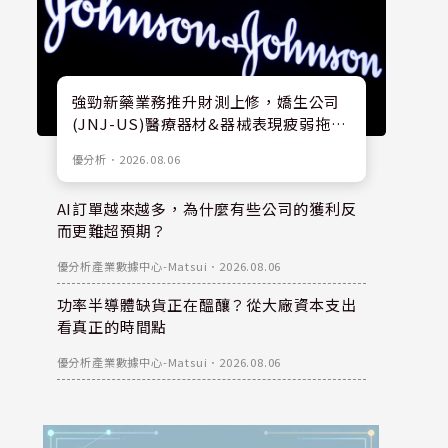
強勁新藥業務推升財測上修，嬌生公司
(JNJ-US)醫療器材&器械表現疲弱拖累
股價
優分析
．
2026.08.06
AI訂單越來越多，為什麼有些公司的獲利反
而更難超預期？
優分析產業數據中心-Matsui
．
2026.08.06
功率半導體缺貨正在醞釀？從大廠資本支出
看真正的時間點
優分析產業數據中心-Matsui
．
2026.08.06