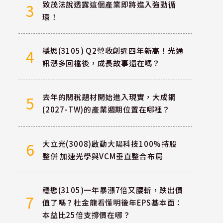
致茂法說透露這個產業即將進入強勁循
3
環！
穩懋(3105) Q2營收創近四年新高！光通
4
訊漲多回檔後，成長故事還在嗎？
去年的關稅題材開始進入現實，大成鋼
5
(2027-TW)的產業週期位置在哪裡？
大立光(3008)啟動大陽科技100%持股
6
整併 加速光學與VCM垂直整合布局
穩懋(3105)一年暴漲7倍又腰斬，跌出價
7
值了嗎？杜金龍看懂明後年EPS基本面：
本益比25倍支撐價在哪？