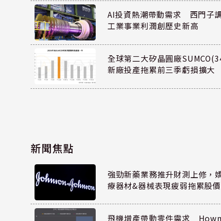
AI投資熱潮帶動需求 西門子
工業事業利潤創歷史新高
全球第二大矽晶圓廠SUMCO(34
新廠投產拖累前三季虧損擴大
新聞焦點
強勁新藥業務推升財測上修，嬌生
療器材&器械表現疲弱拖累股價
飛機增產帶動零件需求 Howmet