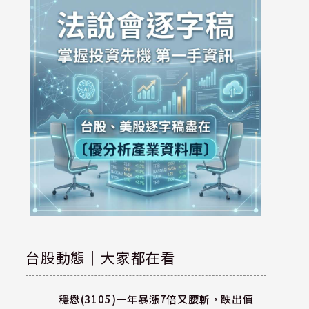
台股動態｜大家都在看
穩懋(3105)一年暴漲7倍又腰斬，跌出價