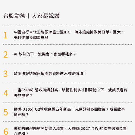
台股動態｜大家都說讚
1
中國自行車代工龍頭津富士達IPO 海外設廠搶歐美訂單，巨大、
美利達同步調整布局
2
AI 散熱的下一波機會，會從哪裡來？
3
致茂法說透露這個產業即將進入強勁循環！
4
一詮(2486) 營收持續創高，結構性利多才剛開始？下一波成長還有
哪些機會？
5
穩懋(3105) Q2營收創近四年新高！光通訊漲多回檔後，成長故事
還在嗎？
6
去年的關稅題材開始進入現實，大成鋼(2027-TW)的產業週期位置
在哪裡？