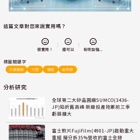
這篇文章對您來說實用嗎？
還可以
很實用！
有待加強...
標籤關鍵字
宏碁遊戲
代理
通路
創新板
分析研究
全球第二大矽晶圓廠SUMCO(3436-
JP)陷折舊高峰 新廠投產拖累前三季
虧損擴大
富士軟片FujiFilm(4901-JP)啟動重大
重組 擬分拆35%營收的富士全錄