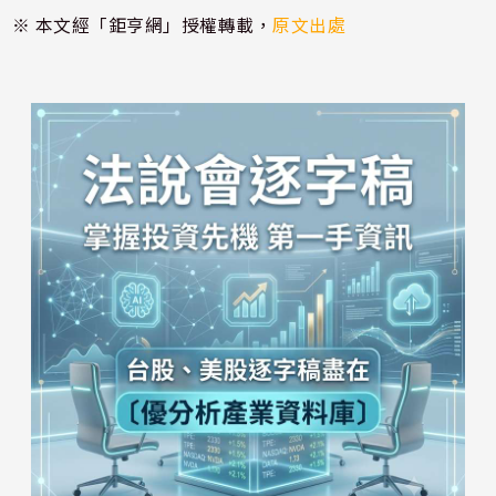
※ 本文經「鉅亨網」授權轉載，
原文出處