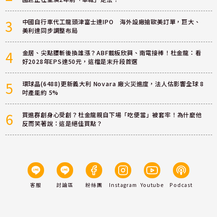
3
中國自行車代工龍頭津富士達IPO 海外設廠搶歐美訂單，巨大、
美利達同步調整布局
4
金居、尖點腰斬後換誰漲？ABF載板欣興、南電接棒！杜金龍：看
好2028年EPS達50元，這檔是末升段首選
5
環球晶(6488)更新義大利 Novara 廠火災進度，法人估影響全球 8
吋產能約 5%
6
買進群創身心受創？杜金龍親自下場「吃便當」被套牢！為什麼他
反而笑著說：這是絕佳買點？
客服
討論區
粉絲團
Instagram
Youtube
Podcast