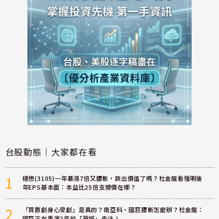
台股動態｜大家都在看
1
穩懋(3105)一年暴漲7倍又腰斬，跌出價值了嗎？杜金龍看懂明後
年EPS基本面：本益比25倍支撐價在哪？
2
「買群創身心受創」是真的？南亞科、國巨腰斬怎麼辦？杜金龍：
國巨正在重演2年前「華城」走法！