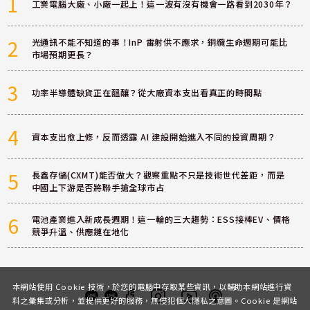
1
工業電腦大廠、小廠一起上！這一波有沒有機會一路看到2030年？
2
光通訊不能不知道的事！InP 雷射供不應求，銅纜生命週期可能比
市場預期更長？
3
功率半導體缺貨正在醞釀？從大廠資本支出看真正的時間點
4
資本支出愈上修，反而透露 AI 建設開始進入不同的投資周期？
5
長鑫存儲(CXMT)能否做大？觀察重點不只是技術世代差距，而是
中國上下游是否將聯手搶全球市占
6
電池產業進入新成長週期！這一輪的三大趨勢：ESS接棒EV、價格
競爭升溫、供應鏈在地化
本網站使用 Cookie 技術，於您的電腦中存取某些資訊，以輔助本網站進行資
料之彙集或分析，並提供更好的服務，無侵犯個人隱私之意圖。Cookie 是網站