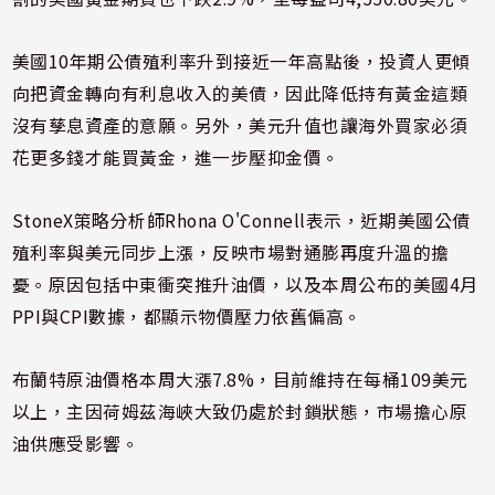
美國10年期公債殖利率升到接近一年高點後，投資人更傾
向把資金轉向有利息收入的美債，因此降低持有黃金這類
沒有孳息資產的意願。另外，美元升值也讓海外買家必須
花更多錢才能買黃金，進一步壓抑金價。
StoneX策略分析師Rhona O'Connell表示，近期美國公債
殖利率與美元同步上漲，反映市場對通膨再度升溫的擔
憂。原因包括中東衝突推升油價，以及本周公布的美國4月
PPI與CPI數據，都顯示物價壓力依舊偏高。
布蘭特原油價格本周大漲7.8%，目前維持在每桶109美元
以上，主因荷姆茲海峽大致仍處於封鎖狀態，市場擔心原
油供應受影響。