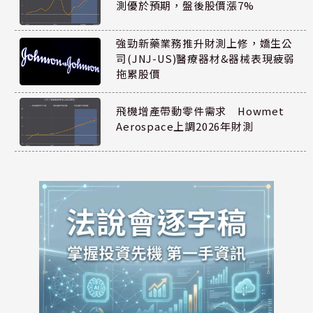
測優於預期，盤後股價漲7%
強勁新藥業務推升財測上修，嬌生公
司(JNJ-US)醫療器材&器械表現疲弱
拖累股價
飛機增產帶動零件需求 Howmet
Aerospace上調2026年財測