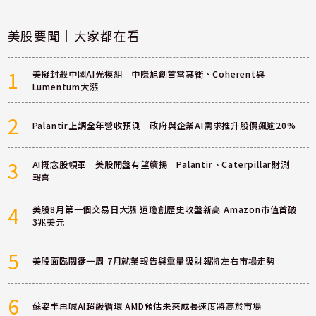
美股要聞｜大家都在看
1
美擬封殺中國AI光模組 中際旭創首當其衝、Coherent與
Lumentum大漲
2
Palantir上調全年營收預測 政府與企業AI需求推升股價飆逾20%
3
AI概念股領軍 美股開盤有望續揚 Palantir、Caterpillar財測
報喜
4
美股8月第一個交易日大漲 道瓊創歷史收盤新高 Amazon市值首破
3兆美元
5
美股面臨關鍵一周 7月就業報告與重量級財報將左右市場走勢
6
蘇姿丰再喊AI超級循環 AMD預估未來成長速度將高於市場