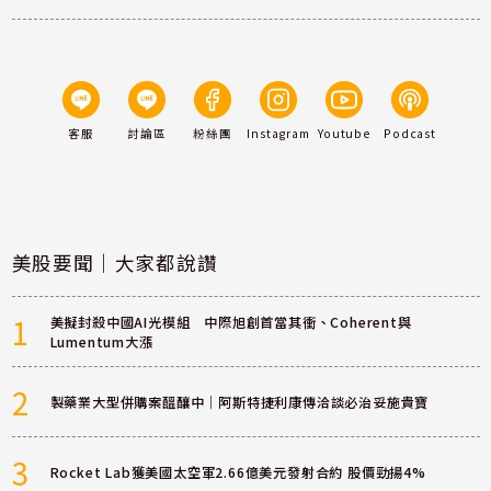
客服
討論區
粉絲團
Instagram
Youtube
Podcast
美股要聞｜大家都說讚
1
美擬封殺中國AI光模組 中際旭創首當其衝、Coherent與
Lumentum大漲
2
製藥業大型併購案醞釀中｜阿斯特捷利康傳洽談必治妥施貴寶
3
Rocket Lab獲美國太空軍2.66億美元發射合約 股價勁揚4%