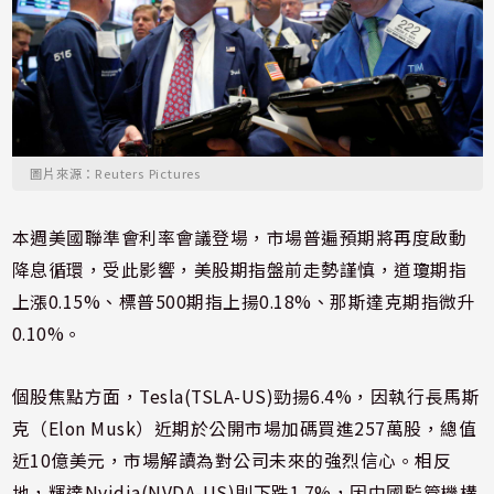
圖片來源：Reuters Pictures
本週美國聯準會利率會議登場，市場普遍預期將再度啟動
降息循環，受此影響，美股期指盤前走勢謹慎，道瓊期指
上漲0.15%、標普500期指上揚0.18%、那斯達克期指微升
0.10%。
個股焦點方面，Tesla(TSLA-US)勁揚6.4%，因執行長馬斯
克（Elon Musk）近期於公開市場加碼買進257萬股，總值
近10億美元，市場解讀為對公司未來的強烈信心。相反
地，輝達Nvidia(NVDA-US)則下跌1.7%，因中國監管機構