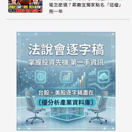
電怎麼選？鄭廳宜獨家點名「這檔」
抱一年