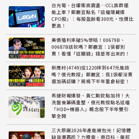
台光電、台燿衝高震盪…CCL族群還
能上車？鄭廳宜點名「這檔隱藏版
CPO股」：每股盈餘看300元，性價比
更高！
美債殖利率破5%慘賠！00679B、
00687B該砍嗎？鄭廳宜：1張都別
賣！看懂「這關鍵」錢是等出來的！
新應材(4749)從1220摔到647元能撿
嗎？億元教授」鄭廳宜：我1張都沒賣
還加碼認購？親揭下半年重倉秘密！
希捷財報爆發、黃仁勳欽點加持！大
洗盤後籌碼重整，億元教授點名這檔
「HDD+機器人」概念股下半年雙引
擎全開
三大原廠2026年產能被包光！記憶體
缺貨潮再起？力積電、南亞科、華邦