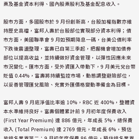
票及基金資本利得、國內股票股利及基金配息收入。
股市方面，多國股市於 9 月份創新高，台股加權指數亦維
持歷史高檔，富邦人壽於台股部位實現部分資本利得；債
市方面，美國聯準會 9 月如預期降息一碼，台美公債利率
下跌後震盪整理，富壽已自第三季起，把握機會增加債券
部位以提高收益，並持續做好資金管理，以彈性因應未來
市況變化。匯市方面，受外資匯入帶動下，9 月美元兌台幣
貶值 0.44%，富壽將持續監控市場，動態調整避險部位，
以妥善管理匯兌風險、充實外匯價格變動準備金為目標。
富邦人壽 9 月底淨值比率逾 10%，RBC 近 400%，整體資
本水準維持良好。富壽個體累計前 9 月初年度保費收入
(First Year Premium) 達 886 億元，年成長 5%，總保費
收入 (Total Premium) 達 2769 億元，年成長 6%，預估
皆排名業界第二；9 月初年度保費 86 億元，預估排名業界