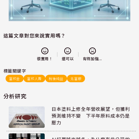
這篇文章對您來說實用嗎？
還可以
很實用！
有待加強...
標籤關鍵字
富邦金
富邦人壽
稅後純益
北富銀
分析研究
日本塗料上修全年營收展望，但獲利
預測維持不變 下半年原料成本仍是
壓力