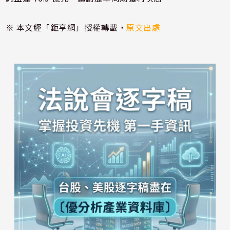
※ 本文經「鉅亨網」授權轉載，
原文出處