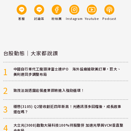
客服
討論區
粉絲團
Instagram
Youtube
Podcast
台股動態｜大家都說讚
1
中國自行車代工龍頭津富士達IPO 海外設廠搶歐美訂單，巨大、
美利達同步調整布局
2
致茂法說透露這個產業即將進入強勁循環！
3
穩懋(3105) Q2營收創近四年新高！光通訊漲多回檔後，成長故事
還在嗎？
4
大立光(3008)啟動大陽科技100%持股整併 加速光學與VCM垂直整
合布局