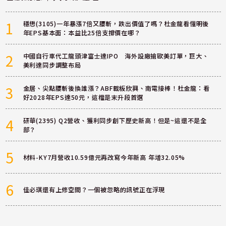
1
穩懋(3105)一年暴漲7倍又腰斬，跌出價值了嗎？杜金龍看懂明後
年EPS基本面：本益比25倍支撐價在哪？
2
中國自行車代工龍頭津富士達IPO 海外設廠搶歐美訂單，巨大、
美利達同步調整布局
3
金居、尖點腰斬後換誰漲？ABF載板欣興、南電接棒！杜金龍：看
好2028年EPS達50元，這檔是末升段首選
4
研華(2395) Q2營收、獲利同步創下歷史新高！但是~這還不是全
部？
5
材料-KY7月營收10.59億元再改寫今年新高 年增32.05%
6
佳必琪還有上修空間？一個被忽略的訊號正在浮現