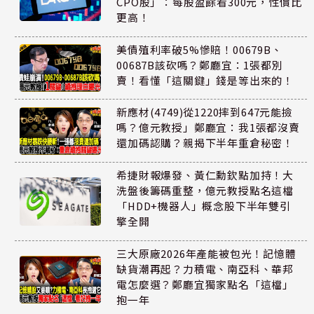
CPO股」：每股盈餘看300元，性價比
更高！
美債殖利率破5%慘賠！00679B、
00687B該砍嗎？鄭廳宜：1張都別
賣！看懂「這關鍵」錢是等出來的！
新應材(4749)從1220摔到647元能撿
嗎？億元教授」鄭廳宜：我1張都沒賣
還加碼認購？親揭下半年重倉秘密！
希捷財報爆發、黃仁勳欽點加持！大
洗盤後籌碼重整，億元教授點名這檔
「HDD+機器人」概念股下半年雙引
擎全開
三大原廠2026年產能被包光！記憶體
缺貨潮再起？力積電、南亞科、華邦
電怎麼選？鄭廳宜獨家點名「這檔」
抱一年