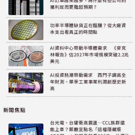
AI訂單越來越多，為什麼有些公司的
獲利反而更難超預期？
功率半導體缺貨正在醞釀？從大廠資
本支出看真正的時間點
AI資料中心帶動半導體需求 《麥克
林報告》估2027年市場規模突破2.2兆
美元
AI投資熱潮帶動需求 西門子調高全
年財測、單季工業事業利潤創歷史新
高
新聞焦點
台光電、台燿衝高震盪…CCL族群還
能上車？鄭廳宜點名「這檔隱藏版