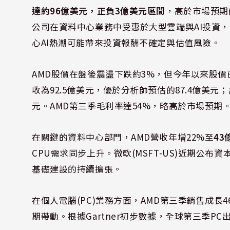
達約96億美元，正負3億美元區間
，高於市場預期的
公司在資料中心業務中受惠於大型雲端與AI投資，
心AI熱潮可能帶來投資報酬不確定與估值風險。
AMD股價在盤後震盪下跌約3%，但今年以來股價已翻
收為92.5億美元，優於分析師預估的87.4億美元；調
元。AMD第三季毛利率達54%，略高於市場預期
在關鍵的資料中心部門，AMD營收年增22%至
43
CPU需求同步上升。微軟(MSFT-US)近期公布
基礎建設的持續擴張。
在個人電腦(PC)業務方面，AMD第三季銷售成長4
期帶動。根據Gartner初步數據，全球第三季PC