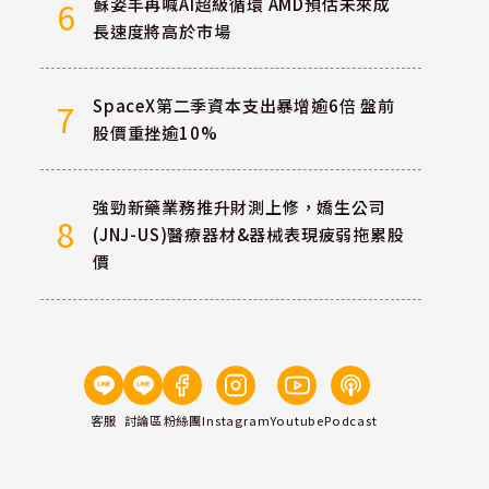
蘇姿丰再喊AI超級循環 AMD預估未來成
6
長速度將高於市場
SpaceX第二季資本支出暴增逾6倍 盤前
7
股價重挫逾10%
強勁新藥業務推升財測上修，嬌生公司
8
(JNJ-US)醫療器材&器械表現疲弱拖累股
價
客服
討論區
粉絲團
Instagram
Youtube
Podcast