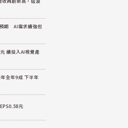
)營收再創新高，這波
於預期 AI需求續強但
元 續投入AI視覺產
去年全年9成 下半年
PS0.58元