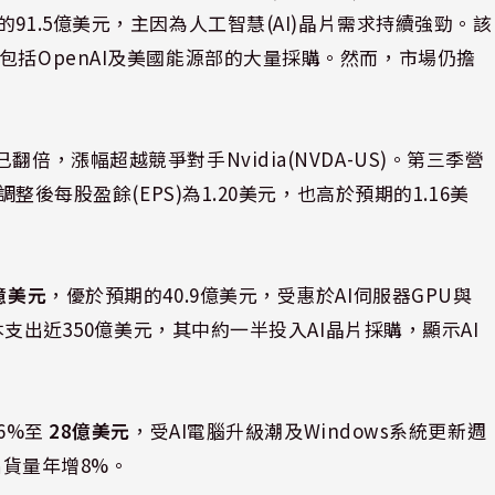
91.5億美元，主因為人工智慧(AI)晶片需求持續強勁。該
包括OpenAI及美國能源部的大量採購。然而，市場仍擔
倍，漲幅超越競爭對手Nvidia(NVDA-US)。第三季營
整後每股盈餘(EPS)為1.20美元，也高於預期的1.16美
。
億美元
，優於預期的40.9億美元，受惠於AI伺服器GPU與
資本支出近350億美元，其中約一半投入AI晶片採購，顯示AI
6%至
28億美元
，受AI電腦升級潮及Windows系統更新週
出貨量年增8%。