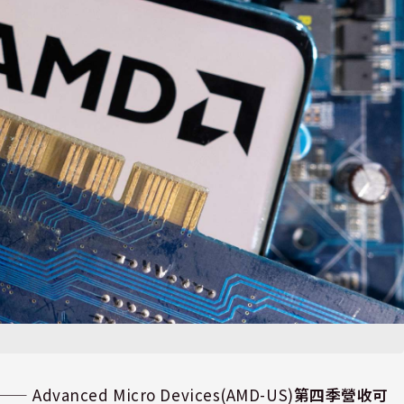
⸺ Advanced Micro Devices(AMD-US)
第四季營收可