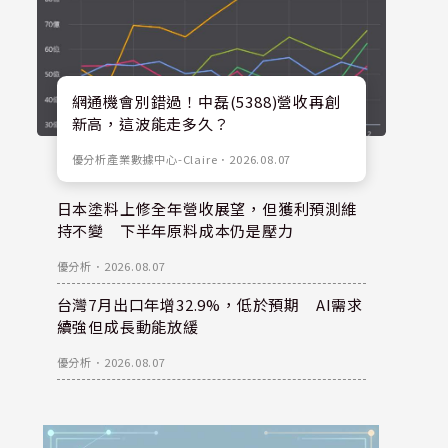
網通機會別錯過！中磊(5388)營收再創
新高，這波能走多久？
優分析產業數據中心-Claire
．
2026.08.07
日本塗料上修全年營收展望，但獲利預測維
持不變 下半年原料成本仍是壓力
優分析
．
2026.08.07
台灣7月出口年增32.9%，低於預期 AI需求
續強但成長動能放緩
優分析
．
2026.08.07