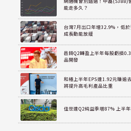
網通機會別錯過！中磊(5388
能走多久？
台灣7月出口年增32.9%，低
成長動能放緩
邑錡Q2轉盈上半年每股虧損0.3
品開發
和椿上半年EPS達1.92元賺逾
將提升高毛利產品比重
佳世達Q2純益季增87% 上半年E