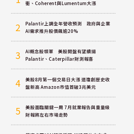
衝、Coherent與Lumentum大漲
Palantir上調全年營收預測 政府與企業
2
AI需求推升股價飆逾20%
AI概念股領軍 美股開盤有望續揚
3
Palantir、Caterpillar財測報喜
美股8月第一個交易日大漲 道瓊創歷史收
4
盤新高 Amazon市值首破3兆美元
美股面臨關鍵一周 7月就業報告與重量級
5
財報將左右市場走勢