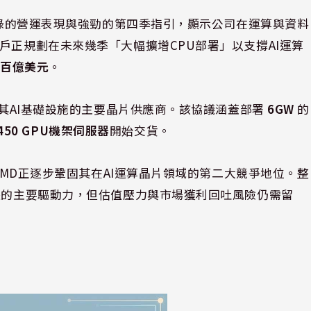
下紀錄的營運表現與強勁的第四季指引，顯示公司在運算與資料
戶正規劃在未來幾季「大幅擴增CPU部署」以支撐AI運算
數百億美元
。
為其AI基礎設施的主要晶片供應商。該協議涵蓋部署
6GW
的
I450 GPU機架伺服器
開始交貨。
，AMD正逐步鞏固其在AI運算晶片領域的第二大競爭地位。整
成長的主要驅動力，但估值壓力與市場獲利回吐風險仍需留