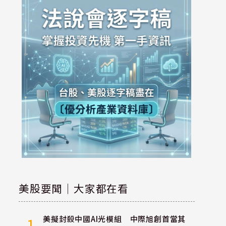
美股要聞｜大家都在看
美擬封殺中國AI光模組 中際旭創首當其
1