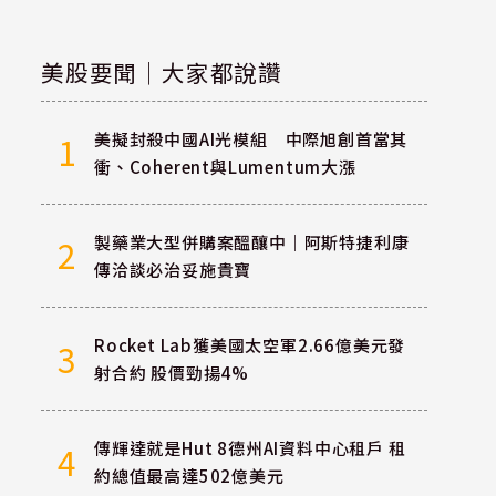
美股要聞｜大家都說讚
美擬封殺中國AI光模組 中際旭創首當其
1
衝、Coherent與Lumentum大漲
製藥業大型併購案醞釀中｜阿斯特捷利康
2
傳洽談必治妥施貴寶
Rocket Lab獲美國太空軍2.66億美元發
3
射合約 股價勁揚4%
傳輝達就是Hut 8德州AI資料中心租戶 租
4
約總值最高達502億美元