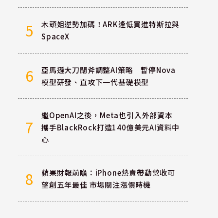
木頭姐逆勢加碼！ARK逢低買進特斯拉與
5
SpaceX
亞馬遜大刀闊斧調整AI策略 暫停Nova
6
模型研發、直攻下一代基礎模型
繼OpenAI之後，Meta也引入外部資本
7
攜手BlackRock打造140億美元AI資料中
心
蘋果財報前瞻：iPhone熱賣帶動營收可
8
望創五年最佳 市場關注漲價時機