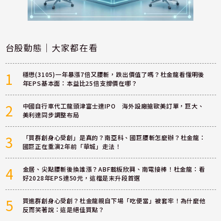
台股動態｜大家都在看
1
穩懋(3105)一年暴漲7倍又腰斬，跌出價值了嗎？杜金龍看懂明後
年EPS基本面：本益比25倍支撐價在哪？
2
中國自行車代工龍頭津富士達IPO 海外設廠搶歐美訂單，巨大、
美利達同步調整布局
3
「買群創身心受創」是真的？南亞科、國巨腰斬怎麼辦？杜金龍：
國巨正在重演2年前「華城」走法！
4
金居、尖點腰斬後換誰漲？ABF載板欣興、南電接棒！杜金龍：看
好2028年EPS達50元，這檔是末升段首選
5
買進群創身心受創？杜金龍親自下場「吃便當」被套牢！為什麼他
反而笑著說：這是絕佳買點？