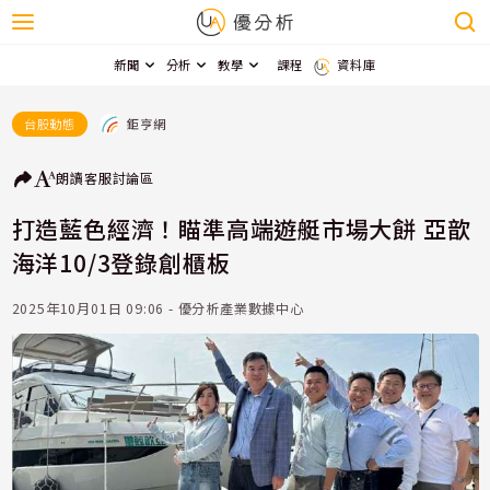
新聞
分析
教學
課程
資料庫
鉅亨網
台股動態
朗讀
客服
討論區
打造藍色經濟！瞄準高端遊艇市場大餅 亞歆
海洋10/3登錄創櫃板
2025年10月01日 09:06 - 優分析產業數據中心