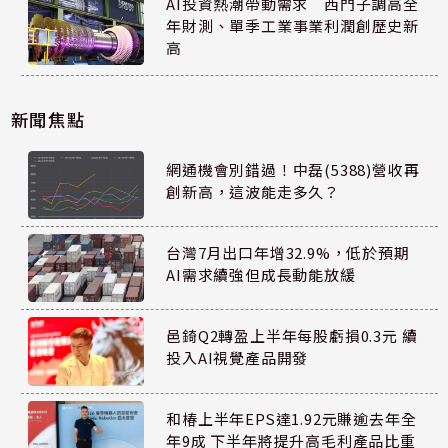
AI投資熱潮帶動需求 西門子調高全
年財測、單季工業事業利潤創歷史新
高
新聞焦點
網通機會別錯過！中磊(5388)營收再
創新高，這波能走多久？
台灣7月出口年增32.9%，低於預期
AI需求續強但成長動能放緩
邑錡Q2轉盈上半年每股虧損0.3元 續
投入AI視覺產品開發
和椿上半年EPS達1.92元賺逾去年全
年9成 下半年將提升高毛利產品比重