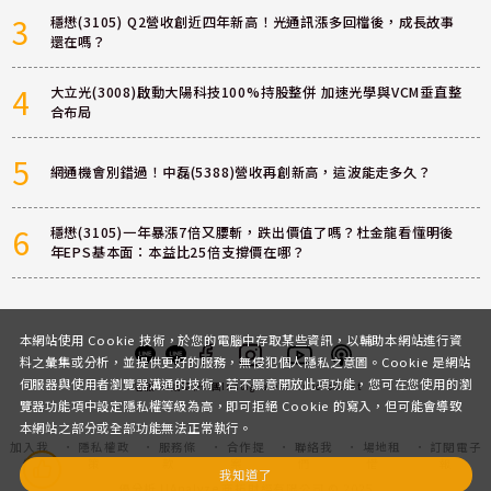
3
穩懋(3105) Q2營收創近四年新高！光通訊漲多回檔後，成長故事
還在嗎？
4
大立光(3008)啟動大陽科技100%持股整併 加速光學與VCM垂直整
合布局
5
網通機會別錯過！中磊(5388)營收再創新高，這波能走多久？
6
穩懋(3105)一年暴漲7倍又腰斬，跌出價值了嗎？杜金龍看懂明後
年EPS基本面：本益比25倍支撐價在哪？
本網站使用 Cookie 技術，於您的電腦中存取某些資訊，以輔助本網站進行資
料之彙集或分析，並提供更好的服務，無侵犯個人隱私之意圖。Cookie 是網站
伺服器與使用者瀏覽器溝通的技術，若不願意開放此項功能，您可在您使用的瀏
客服
討論區
粉絲團
Instagram
Youtube
Podcast
覽器功能項中設定隱私權等級為高，即可拒絕 Cookie 的寫入，但可能會導致
本網站之部分或全部功能無法正常執行。
加入我
隱私權政
服務條
合作提
聯絡我
場地租
訂閱電子
們
策
款
案
們
借
報
我知道了
優分析 UAnalyze 商拓財經有限公司 © 2025