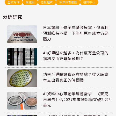
亞歆海洋
創櫃板
遊艇租賃
海洋休閒服務
櫃買中心
分析研究
日本塗料上修全年營收展望，但獲利
預測維持不變 下半年原料成本仍是
壓力
AI訂單越來越多，為什麼有些公司的
獲利反而更難超預期？
功率半導體缺貨正在醞釀？從大廠資
本支出看真正的時間點
AI資料中心帶動半導體需求 《麥克
林報告》估2027年市場規模突破2.2兆
美元