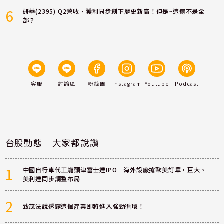
6
研華(2395) Q2營收、獲利同步創下歷史新高！但是~這還不是全
部？
客服
討論區
粉絲團
Instagram
Youtube
Podcast
台股動態｜大家都說讚
1
中國自行車代工龍頭津富士達IPO 海外設廠搶歐美訂單，巨大、
美利達同步調整布局
2
致茂法說透露這個產業即將進入強勁循環！