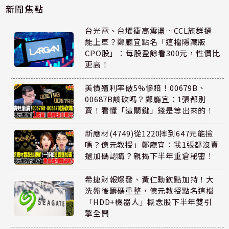
新聞焦點
台光電、台燿衝高震盪…CCL族群還
能上車？鄭廳宜點名「這檔隱藏版
CPO股」：每股盈餘看300元，性價比
更高！
美債殖利率破5%慘賠！00679B、
00687B該砍嗎？鄭廳宜：1張都別
賣！看懂「這關鍵」錢是等出來的！
新應材(4749)從1220摔到647元能撿
嗎？億元教授」鄭廳宜：我1張都沒賣
還加碼認購？親揭下半年重倉秘密！
希捷財報爆發、黃仁勳欽點加持！大
洗盤後籌碼重整，億元教授點名這檔
「HDD+機器人」概念股下半年雙引
擎全開