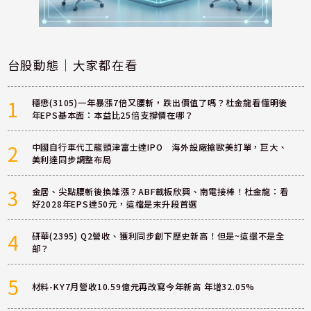
台股動態｜大家都在看
1
穩懋(3105)一年暴漲7倍又腰斬，跌出價值了嗎？杜金龍看懂明後
年EPS基本面：本益比25倍支撐價在哪？
2
中國自行車代工龍頭津富士達IPO 海外設廠搶歐美訂單，巨大、
美利達同步調整布局
3
金居、尖點腰斬後換誰漲？ABF載板欣興、南電接棒！杜金龍：看
好2028年EPS達50元，這檔是末升段首選
4
研華(2395) Q2營收、獲利同步創下歷史新高！但是~這還不是全
部？
5
材料-KY7月營收10.59億元再改寫今年新高 年增32.05%