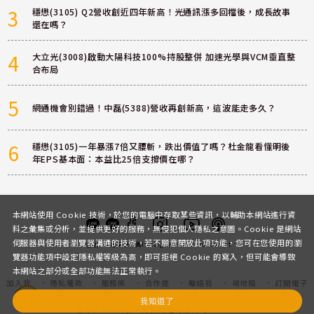
3
穩懋(3105) Q2營收創近四年新高！光通訊漲多回檔後，成長故事
還在嗎？
4
大立光(3008)啟動大陽科技100%持股整併 加速光學與VCM垂直整
合布局
5
網通機會別錯過！中磊(5388)營收再創新高，這波能走多久？
6
穩懋(3105)一年暴漲7倍又腰斬，跌出價值了嗎？杜金龍看懂明後
年EPS基本面：本益比25倍支撐價在哪？
本網站使用 Cookie 技術，於您的電腦中存取某些資訊，以輔助本網站進行資
料之彙集或分析，並提供更好的服務，無侵犯個人隱私之意圖。Cookie 是網站
伺服器與使用者瀏覽器溝通的技術，若不願意開放此項功能，您可在您使用的瀏
客服
討論區
粉絲團
Instagram
Youtube
Podcast
覽器功能項中設定隱私權等級為高，即可拒絕 Cookie 的寫入，但可能會導致
本網站之部分或全部功能無法正常執行。
加入我
隱私權政
服務條
合作提
聯絡我
場地租
訂閱電子
們
策
款
案
們
借
報
我知道了
優分析 UAnalyze 商拓財經有限公司 © 2025