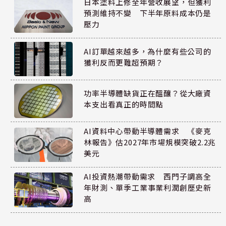
日本塗料上修全年營收展望，但獲利
預測維持不變 下半年原料成本仍是
壓力
AI訂單越來越多，為什麼有些公司的
獲利反而更難超預期？
功率半導體缺貨正在醞釀？從大廠資
本支出看真正的時間點
AI資料中心帶動半導體需求 《麥克
林報告》估2027年市場規模突破2.2兆
美元
AI投資熱潮帶動需求 西門子調高全
年財測、單季工業事業利潤創歷史新
高