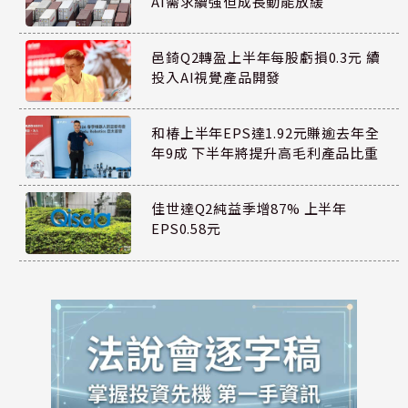
AI需求續強但成長動能放緩
邑錡Q2轉盈上半年每股虧損0.3元 續
投入AI視覺產品開發
和椿上半年EPS達1.92元賺逾去年全
年9成 下半年將提升高毛利產品比重
佳世達Q2純益季增87% 上半年
EPS0.58元