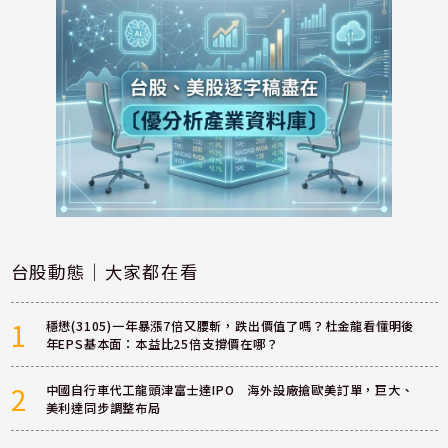
台股動態｜大家都在看
1
穩懋(3105)一年暴漲7倍又腰斬，跌出價值了嗎？杜金龍看懂明後
年EPS基本面：本益比25倍支撐價在哪？
2
中國自行車代工龍頭津富士達IPO 海外設廠搶歐美訂單，巨大、
美利達同步調整布局