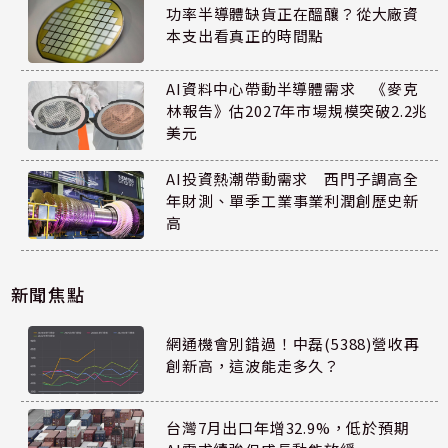
功率半導體缺貨正在醞釀？從大廠資
本支出看真正的時間點
AI資料中心帶動半導體需求 《麥克
林報告》估2027年市場規模突破2.2兆
美元
AI投資熱潮帶動需求 西門子調高全
年財測、單季工業事業利潤創歷史新
高
新聞焦點
網通機會別錯過！中磊(5388)營收再
創新高，這波能走多久？
台灣7月出口年增32.9%，低於預期