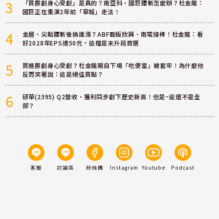
3
「買群創身心受創」是真的？南亞科、國巨腰斬怎麼辦？杜金龍：
國巨正在重演2年前「華城」走法！
4
金居、尖點腰斬後換誰漲？ABF載板欣興、南電接棒！杜金龍：看
好2028年EPS達50元，這檔是末升段首選
5
買進群創身心受創？杜金龍親自下場「吃便當」被套牢！為什麼他
反而笑著說：這是絕佳買點？
6
研華(2395) Q2營收、獲利同步創下歷史新高！但是~這還不是全
部？
客服
討論區
粉絲團
Instagram
Youtube
Podcast