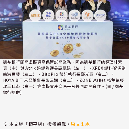
凱基銀行開辦虛擬資產保管試辦業務，圖為凱基銀行總經理林素
真（中）與 Atrix 跨鏈營運長高凰娟（左一）、XREX 鏈科資深副
總洪民豐（左二）、BitoPro 幣託執行長鄭光泰（右三）、
HOYA BIT 禾亞董事長彭云嫻（右二）、ZONE Wallet 拓荒總經
理王仕杰（右一）等虛擬資產交易平台共同展開合作。(圖 / 凱基
銀行提供)
※ 本文經「鉅亨網」授權轉載，
原文出處