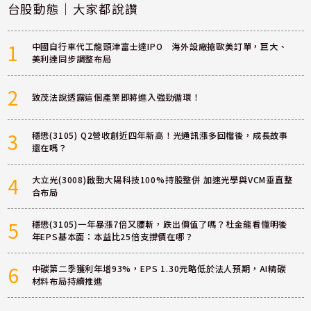
台股動態｜大家都說讚
1
中國自行車代工龍頭津富士達IPO 海外設廠搶歐美訂單，巨大、
美利達同步調整布局
2
致茂法說透露這個產業即將進入強勁循環！
3
穩懋(3105) Q2營收創近四年新高！光通訊漲多回檔後，成長故事
還在嗎？
4
大立光(3008)啟動大陽科技100%持股整併 加速光學與VCM垂直整
合布局
5
穩懋(3105)一年暴漲7倍又腰斬，跌出價值了嗎？杜金龍看懂明後
年EPS基本面：本益比25倍支撐價在哪？
6
中碳第二季獲利年增93%，EPS 1.30元略低於法人預期，AI精碳
材料布局持續推進