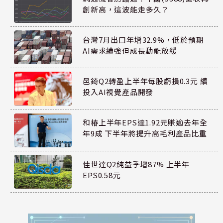
創新高，這波能走多久？
台灣7月出口年增32.9%，低於預期
AI需求續強但成長動能放緩
邑錡Q2轉盈上半年每股虧損0.3元 續
投入AI視覺產品開發
和椿上半年EPS達1.92元賺逾去年全
年9成 下半年將提升高毛利產品比重
佳世達Q2純益季增87% 上半年
EPS0.58元