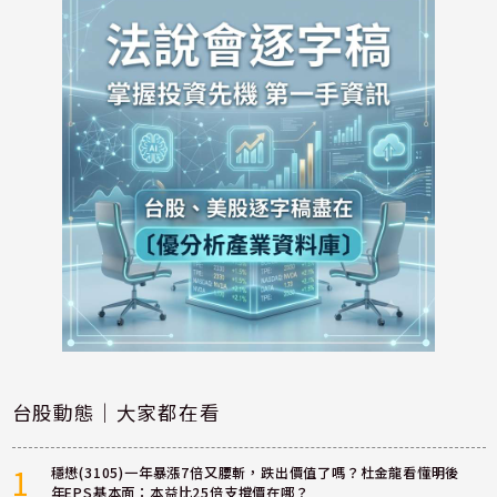
台股動態｜大家都在看
1
穩懋(3105)一年暴漲7倍又腰斬，跌出價值了嗎？杜金龍看懂明後
年EPS基本面：本益比25倍支撐價在哪？