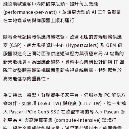
能協助歐盟客戶消除儲存瓶頸、提升每瓦效能
(performance-per-watt)，並讓更大型的 AI 工作負載能
在本地端系統與伺服器上順利運行。
隨著全球記憶體供應持續吃緊，歐盟地區的雲端服務供應
商 (CSP)、超大規模資料中心 (Hyperscalers) 及 OEM 伺
服器製造商正同時面臨供應短缺壓力與積極布局 AI 驅動的
新營收機會。為因應此趨勢，資料中心架構設計師與 IT 團
隊正從整體基礎架構層面重新檢視系統瓶頸，特別聚焦於
高效能儲存的重要性。
為支持此一轉型，群聯攜手多家平台、伺服器及 PC 解決方
案夥伴，如營邦 (3693-TW) 與迎廣 (6117-TW)，進一步擴
大 Pascari PCIe Gen5 SSD 在歐盟市場的導入。Pascari 系
列專為 AI 與高運算密集 (compute-intensive) 環境打
造，提供企業級效能與容量，滿足現代資料中心的關鍵需