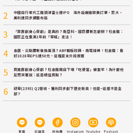
2
中國自行車代工龍頭津富士達IPO 海外設廠搶歐美訂單，巨大、
美利達同步調整布局
3
「買群創身心受創」是真的？南亞科、國巨腰斬怎麼辦？杜金龍：
國巨正在重演2年前「華城」走法！
4
金居、尖點腰斬後換誰漲？ABF載板欣興、南電接棒！杜金龍：看
好2028年EPS達50元，這檔是末升段首選
5
買進群創身心受創？杜金龍親自下場「吃便當」被套牢！為什麼他
反而笑著說：這是絕佳買點？
6
研華(2395) Q2營收、獲利同步創下歷史新高！但是~這還不是全
部？
客服
討論區
粉絲團
Instagram
Youtube
Podcast