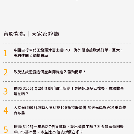
台股動態｜大家都說讚
1
中國自行車代工龍頭津富士達IPO 海外設廠搶歐美訂單，巨大、
美利達同步調整布局
2
致茂法說透露這個產業即將進入強勁循環！
3
穩懋(3105) Q2營收創近四年新高！光通訊漲多回檔後，成長故事
還在嗎？
4
大立光(3008)啟動大陽科技100%持股整併 加速光學與VCM垂直整
合布局
5
穩懋(3105)一年暴漲7倍又腰斬，跌出價值了嗎？杜金龍看懂明後
年EPS基本面：本益比25倍支撐價在哪？