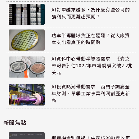
AI訂單越來越多，為什麼有些公司的
獲利反而更難超預期？
功率半導體缺貨正在醞釀？從大廠資
本支出看真正的時間點
AI資料中心帶動半導體需求 《麥克
林報告》估2027年市場規模突破2.2兆
美元
AI投資熱潮帶動需求 西門子調高全
年財測、單季工業事業利潤創歷史新
高
新聞焦點
網通機會別錯過！中磊(5388)營收再