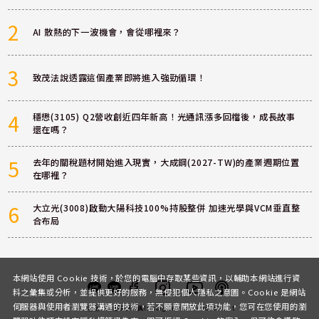
2
AI 散熱的下一波機會，會從哪裡來？
3
致茂法說透露這個產業即將進入強勁循環！
4
穩懋(3105) Q2營收創近四年新高！光通訊漲多回檔後，成長故事
還在嗎？
5
去年的關稅題材開始進入現實，大成鋼(2027-TW)的產業週期位置
在哪裡？
6
大立光(3008)啟動大陽科技100%持股整併 加速光學與VCM垂直整
合布局
本網站使用 Cookie 技術，於您的電腦中存取某些資訊，以輔助本網站進行資
料之彙集或分析，並提供更好的服務，無侵犯個人隱私之意圖。Cookie 是網站
伺服器與使用者瀏覽器溝通的技術，若不願意開放此項功能，您可在您使用的瀏
客服
討論區
粉絲團
Instagram
Youtube
Podcast