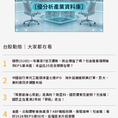
台股動態｜大家都在看
1
穩懋(3105)一年暴漲7倍又腰斬，跌出價值了嗎？杜金龍看懂明後
年EPS基本面：本益比25倍支撐價在哪？
2
中國自行車代工龍頭津富士達IPO 海外設廠搶歐美訂單，巨大、
美利達同步調整布局
3
「買群創身心受創」是真的？南亞科、國巨腰斬怎麼辦？杜金龍：
國巨正在重演2年前「華城」走法！
4
金居、尖點腰斬後換誰漲？ABF載板欣興、南電接棒！杜金龍：看
好2028年EPS達50元，這檔是末升段首選