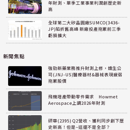
年財測、單季工業事業利潤創歷史新
高
全球第二大矽晶圓廠SUMCO(3436-
JP)陷折舊高峰 新廠投產拖累前三季
虧損擴大
新聞焦點
強勁新藥業務推升財測上修，嬌生公
司(JNJ-US)醫療器材&器械表現疲弱
拖累股價
飛機增產帶動零件需求 Howmet
Aerospace上調2026年財測
研華(2395) Q2營收、獲利同步創下歷
史新高！但是~這還不是全部？