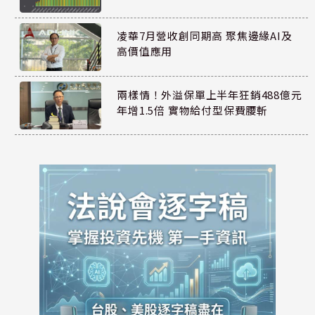
凌華7月營收創同期高 聚焦邊緣AI及
高價值應用
兩樣情！外溢保單上半年狂銷488億元
年增1.5倍 實物給付型保費腰斬