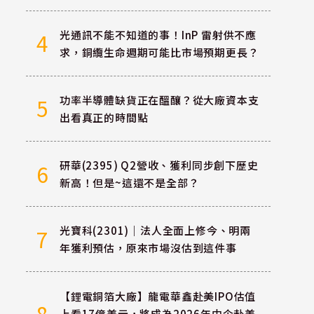
光通訊不能不知道的事！InP 雷射供不應
4
求，銅纜生命週期可能比市場預期更長？
功率半導體缺貨正在醞釀？從大廠資本支
5
出看真正的時間點
研華(2395) Q2營收、獲利同步創下歷史
6
新高！但是~這還不是全部？
光寶科(2301)｜法人全面上修今、明兩
7
年獲利預估，原來市場沒估到這件事
【鋰電銅箔大廠】龍電華鑫赴美IPO估值
8
上看17億美元，將成為2026年中企赴美