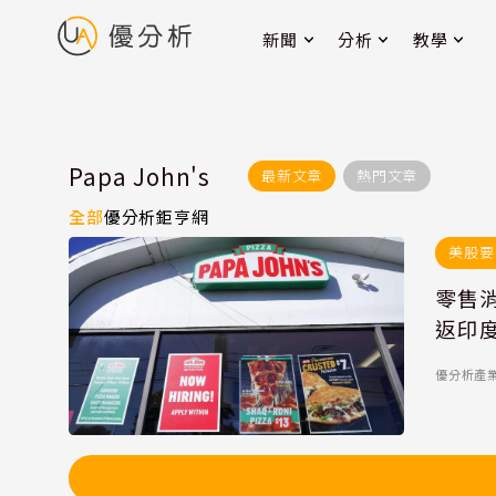
新聞
分析
教學
Papa John's
最新文章
熱門文章
全部
優分析
鉅亨網
美股要
零售
返印
優分析產