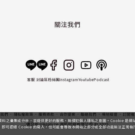
關注我們
客服
討論區
粉絲團
Instagram
Youtube
Podcast
入我們
隱私權政策
服務條款
合作提案
聯絡我們
場地租借
訂閱電
行資料之彙集或分析，並提供更好的服務，無侵犯個人隱私之意圖。Cookie 是
優分析 UAnalyze 商拓財經有限公司 © 2025
可拒絕 Cookie 的寫入，但可能會導致本網站之部分或全部功能無法正常執