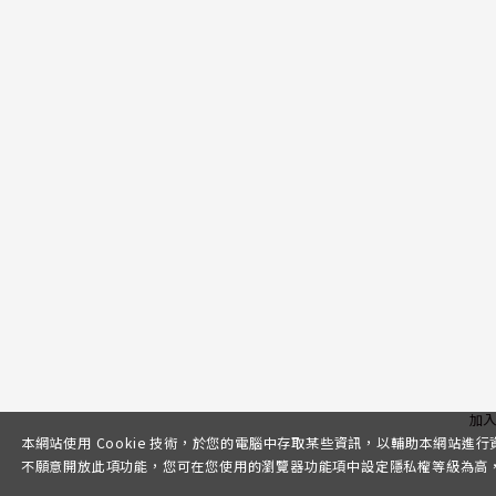
加
本網站使用 Cookie 技術，於您的電腦中存取某些資訊，以輔助本網站進
不願意開放此項功能，您可在您使用的瀏覽器功能項中設定隱私權等級為高，即