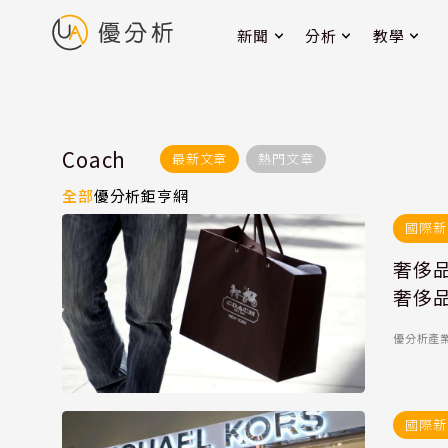
新聞
分析
教學
Coach
最新文章
熱門文章
全部
優分析
鉅亨網
國際新
奢侈品
奢侈品
優分析產
國際新