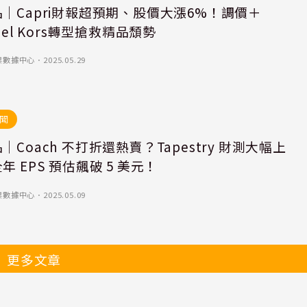
｜Capri財報超預期、股價大漲6%！調價＋
hael Kors轉型搶救精品頹勢
業數據中心
．
2025.05.29
聞
｜Coach 不打折還熱賣？Tapestry 財測大幅上
年 EPS 預估飆破 5 美元！
業數據中心
．
2025.05.09
更多文章