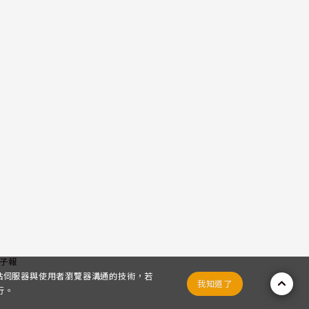
子報
網站伺服器與使用者瀏覽器溝通的技術，若
我知道了
行。