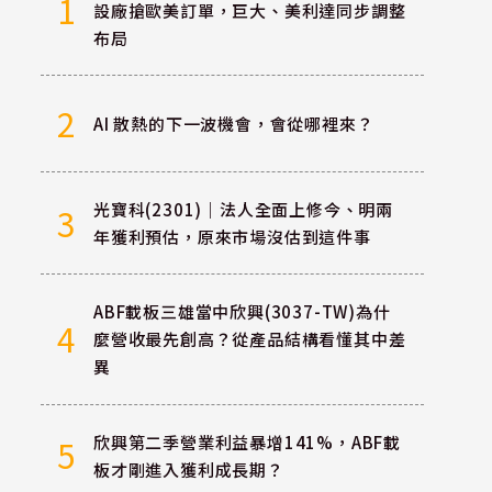
1
設廠搶歐美訂單，巨大、美利達同步調整
布局
2
AI 散熱的下一波機會，會從哪裡來？
光寶科(2301)｜法人全面上修今、明兩
3
年獲利預估，原來市場沒估到這件事
ABF載板三雄當中欣興(3037-TW)為什
4
麼營收最先創高？從產品結構看懂其中差
異
欣興第二季營業利益暴增141%，ABF載
5
板才剛進入獲利成長期？