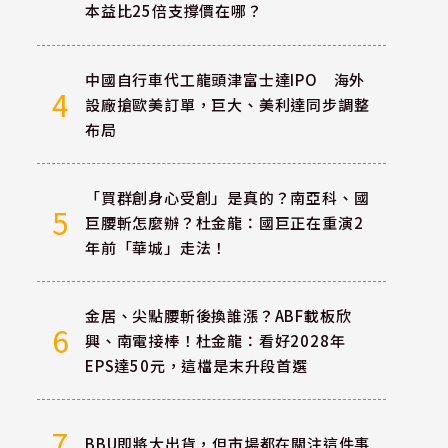
本益比25倍支撐價在哪？
中國自行車代工龍頭津富士達IPO 海外
4
設廠搶歐美訂單，巨大、美利達同步調整
布局
「買群創身心受創」是真的？南亞科、國
5
巨腰斬怎麼辦？杜金龍：國巨正在重演2
年前「華城」走法！
金居、尖點腰斬後換誰漲？ABF載板欣
6
興、南電接棒！杜金龍：看好2028年
EPS達50元，這檔是末升段首選
7
BBU即將大出貨，但市場都在關注這件事