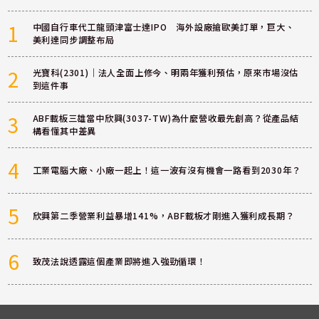
1
中國自行車代工龍頭津富士達IPO 海外設廠搶歐美訂單，巨大、
美利達同步調整布局
2
光寶科(2301)｜法人全面上修今、明兩年獲利預估，原來市場沒估
到這件事
3
ABF載板三雄當中欣興(3037-TW)為什麼營收最先創高？從產品結
構看懂其中差異
4
工業電腦大廠、小廠一起上！這一波有沒有機會一路看到2030年？
5
欣興第二季營業利益暴增141%，ABF載板才剛進入獲利成長期？
6
致茂法說透露這個產業即將進入強勁循環！