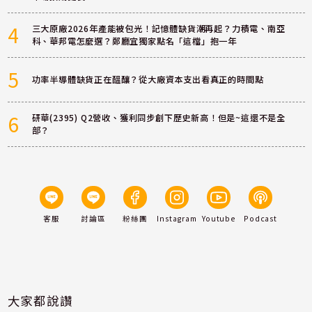
4
三大原廠2026年產能被包光！記憶體缺貨潮再起？力積電、南亞
科、華邦電怎麼選？鄭廳宜獨家點名「這檔」抱一年
5
功率半導體缺貨正在醞釀？從大廠資本支出看真正的時間點
6
研華(2395) Q2營收、獲利同步創下歷史新高！但是~這還不是全
部？
客服
討論區
粉絲團
Instagram
Youtube
Podcast
大家都說讚